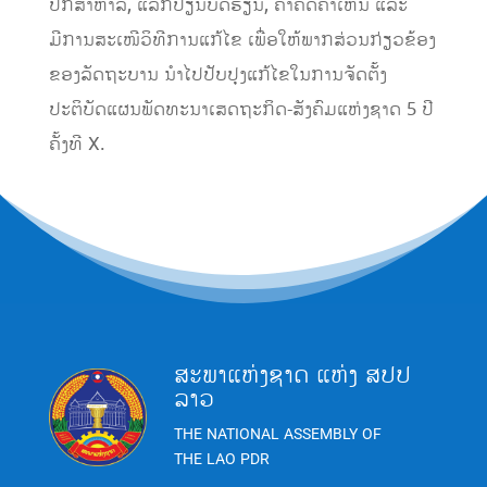
ປຶກສາຫາລື, ແລກປ່ຽນບົດຮຽນ, ຄໍາຄິດຄໍາເຫັນ ແລະ
ມີການສະເໜີວິທີການແກ້ໄຂ ເພື່ອໃຫ້ພາກສ່ວນກ່ຽວຂ້ອງ
ຂອງລັດຖະບານ ນໍາໄປປັບປຸງແກ້ໄຂໃນການຈັດຕັ້ງ
ປະຕິບັດແຜນພັດທະນາເສດຖະກິດ-ສັງຄົມແຫ່ງຊາດ 5 ປີ
ຄັ້ງທີ X.
ສະພາແຫ່ງຊາດ ແຫ່ງ ສປປ
ລາວ
THE NATIONAL ASSEMBLY OF
THE LAO PDR