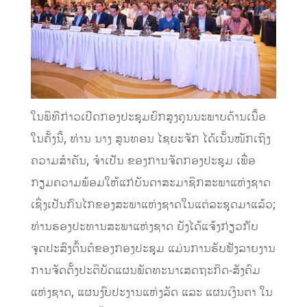
ໃນພິທີກ່າວເປີດກອງປະຊຸມຍົກສູງຄຸນນະພາບດ້ານເນື້ອ
ໃນຄັ້ງນີ້, ທ່ານ ນາງ ສູນທອນ ໄຊຍະຈັກ ໄດ້ເນັ້ນໜັກເຖິງ
ຄວາມສໍາຄັນ, ຈໍາເປັນ ຂອງການຈັດກອງປະຊຸມ ເພື່ອ
ກຽມຄວາມພ້ອມໃຫ້ແກ່ບັນດາສະມາຊິກສະພາແຫ່ງຊາດ
ເຊິ່ງເປັນກົນໄກຂອງສະພາແຫ່ງຊາດໃນແຕ່ລະຊຸດມາແລ້ວ;
ທ່ານຮອງປະທານສະພາແຫ່ງຊາດ ຍັງໄດ້ແຈ້ງກ່ຽວກັບ
ຈຸດປະສົງຕົ້ນຕໍຂອງກອງປະຊຸມ ແມ່ນການຮັບຟັງລາຍງານ
ການຈັດຕັ້ງປະຕິບັດແຜນພັດທະນາເສດຖະກິດ-ສັງຄົມ
ແຫ່ງຊາດ, ແຜນງົບປະງານແຫ່ງລັດ ແລະ ແຜນເງິນຕາ ໃນ