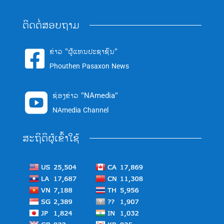
ຕິດຕໍ່ສອບຖາມ
ຂ່າວ "ຜູ້ແທນປະຊາຊົນ"

Phouthen Pasaxon News
ຊ່ອງຂ່າວ "NAmedia"

NAmedia Channel
ສະຖິຕິຜູ້ເຂົ້າໃຊ້