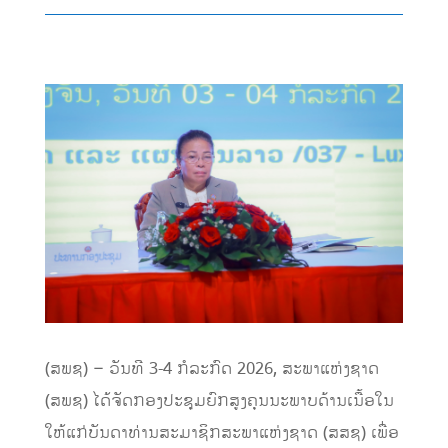
(ສພຊ) – ວັນທີ 3-4 ກໍລະກົດ 2026, ສະພາແຫ່ງຊາດ
(ສພຊ) ໄດ້ຈັດກອງປະຊຸມຍົກສູງຄຸນນະພາບດ້ານເນື້ອໃນ
ໃຫ້ແກ່ບັນດາທ່ານສະມາຊິກສະພາແຫ່ງຊາດ (ສສຊ) ເພື່ອ