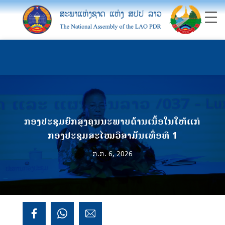
ກອງປະຊຸມຍົກສູງຄຸນນະພາບດ້ານເນື້ອໃນໃຫ້ແກ່
ກອງປະຊຸມສະໄໝວິສາມັນເທື່ອທີ 1
ກ.ກ. 6, 2026