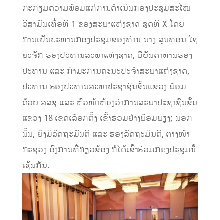
ກະກຽມຄວາມພ້ອມແກ່ການດໍາເນີນກອງປະຊຸມສະໄໝ
ວິສາມັນເທື່ອທີ 1 ຂອງສະພາແຫ່ງຊາດ ຊຸດທີ X ໂດຍ
ການເປັນປະທານກອງປະຊຸມຂອງທ່ານ ນາງ ສູນທອນ ໄຊ
ຍະຈັກ ຮອງປະທານສະພາແຫ່ງຊາດ, ມີບັນດາທ່ານຮອງ
ປະທານ ແລະ ກໍາມະການຄະນະປະຈໍາສະພາແຫ່ງຊາດ,
ປະທານ-ຮອງປະທານສະພາປະຊາຊົນຂັ້ນແຂວງ ພ້ອມ
ດ້ວຍ ສສຊ ແລະ ຫົວໜ້າຫ້ອງວ່າການສະພາປະຊາຊົນຂັ້ນ
ແຂວງ 18 ເຂດເລືອກຕັ້ງ ເຂົ້າຮ່ວມຢ່າງພ້ອມພຽງ; ນອກ
ນັ້ນ, ຍັງມີລັດຖະມົນຕີ ແລະ ຮອງລັດຖະມົນຕີ, ຕາງໜ້າ
ກະຊວງ-ອົງການທີ່ກ່ຽວຂ້ອງ ກໍໄດ້ເຂົ້າຮ່ວມກອງປະຊຸມນີ້
ເຊັ່ນກັນ.