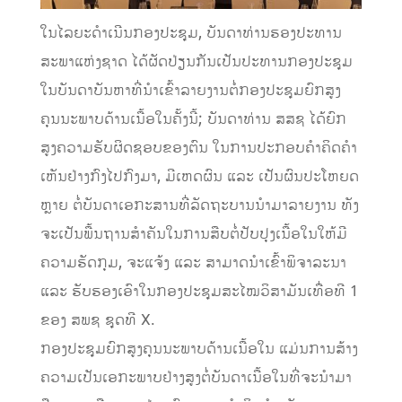
ໃນໄລຍະດໍາເນີນກອງປະຊຸມ, ບັນດາທ່ານຮອງປະທານ
ສະພາແຫ່ງຊາດ ໄດ້ຜັດປ່ຽນກັນເປັນປະທານກອງປະຊຸມ
ໃນບັນດາບັນຫາທີ່ນໍາເຂົ້າລາຍງານຕໍ່ກອງປະຊຸມຍົກສູງ
ຄຸນນະພາບດ້ານເນື້ອໃນຄັ້ງນີ້; ບັນດາທ່ານ ສສຊ ໄດ້ຍົກ
ສູງຄວາມຮັບຜິດຊອບຂອງຕົນ ໃນການປະກອບຄໍາຄິດຄໍາ
ເຫັນຢ່າງກົງໄປກົງມາ, ມີເຫດຜົນ ແລະ ເປັນຜົນປະໂຫຍດ
ຫຼາຍ ຕໍ່ບັນດາເອກະສານທີ່ລັດຖະບານນໍາມາລາຍງານ ທັງ
ຈະເປັນພື້ນຖານສໍາຄັນໃນການສືບຕໍ່ປັບປຸງເນື້ອໃນໃຫ້ມີ
ຄວາມຮັດກຸມ, ຈະແຈ້ງ ແລະ ສາມາດນໍາເຂົ້າພິຈາລະນາ
ແລະ ຮັບຮອງເອົາໃນກອງປະຊຸມສະໄໝວິສາມັນເທື່ອທີ 1
ຂອງ ສພຊ ຊຸດທີ X.
ກອງປະຊຸມຍົກສູງຄຸນນະພາບດ້ານເນື້ອໃນ ແມ່ນການສ້າງ
ຄວາມເປັນເອກະພາບຢ່າງສູງຕໍ່ບັນດາເນື້ອໃນທີ່ຈະນໍາມາ