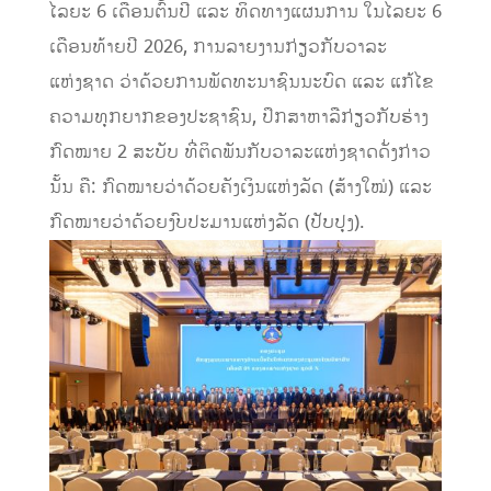
ໄລຍະ 6 ເດືອນຕົ້ນປີ ແລະ ທິດທາງແຜນການ ໃນໄລຍະ 6
ເດືອນທ້າຍປີ 2026, ການລາຍງານກ່ຽວກັບວາລະ
ແຫ່ງຊາດ ວ່າດ້ວຍການພັດທະນາຊົນນະບົດ ແລະ ແກ້ໄຂ
ຄວາມທຸກຍາກຂອງປະຊາຊົນ, ປຶກສາຫາລືກ່ຽວກັບຮ່າງ
ກົດໝາຍ 2 ສະບັບ ທີ່ຕິດພັນກັບວາລະແຫ່ງຊາດດັ່ງກ່າວ
ນັ້ນ ຄື: ກົດໝາຍວ່າດ້ວຍຄັງເງິນແຫ່ງລັດ (ສ້າງໃໝ່) ແລະ
ກົດໝາຍວ່າດ້ວຍງົບປະມານແຫ່ງລັດ (ປັບປຸງ).