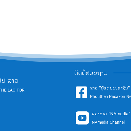
ຕິດຕໍ່ສອບຖາມ
ປປ ລາວ
ຂ່າວ "ຜູ້ແທນປະຊາຊົນ"

THE LAO PDR
Phouthen Pasaxon N
ຊ່ອງຂ່າວ "NAmedia"

NAmedia Channel