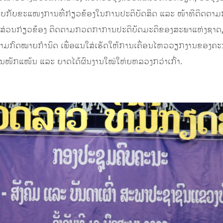
ົມທົບກັບຂະແໜງການທີ່່ກ່ຽວຂ້ອງໃນການປະຕິບັດສິດ ແລະ ໜ້າທີຕິດ
ສ່ວນກ່ຽວຂ້ອງ ຕິດຕາມກວດກາການປະຕິບັດມະຕິຂອງສະພາແຫ່ງຊາດ,
ີຕາມກົດໝາຍກຳນົດ ເພື່ອແນໃສ່ເຮັດໃຫ້ການເຄື່ອນໄຫວວຽກງານຂອງຄະ
ອັນໜັກແໜ້ນ ແລະ ຍາດໄດ້ຜົນງານໃໝ່ໃຫ່ຍຫລວງກວ່າເກົ່າ.