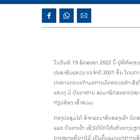
ໃນວັນທີ 19 ພຶດສະພາ 2022 ນີ້ ຢູ່ທີ່ຫ
ປະຊາຊົນແຂວງ ປະຈໍາປີ 2021 ຂຶ້ນ ໂດຍ
ປະທານຄະນະກໍາມະການວັດທະນະທໍາ-ສັງຄົ
ແຂວງ ມີ ບັນດາທ່ານ ສະມາຊິກສະພາປະຊາຊ
ກ່ຽວຂ້ອງ ເຂົ້າຮ່ວມ.
ກອງປະຊຸມໄດ້ ພິຈາລະນາຮັບຮອງເອົາ ບົດ
ແລະ ບັນດາເຜົ່າ ເຊີ່ງໄດ້ຍົກໃຫ້ເຫັນບາງວຽ
ຄາດໝາຍທີ່ວາງໄວ້ ເປັນຕົ້ນແມ່ນວຽກງານ