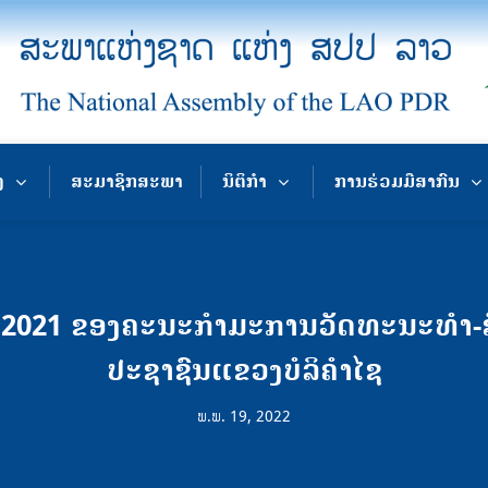
ງ
ສະມາຊິກສະພາ
ນິຕິກຳ
ການຮ່ວມມືສາກົນ
 2021 ຂອງຄະນະກຳມະການວັດທະນະທໍາ-ສັ
ປະຊາຊົນແຂວງບໍລິຄໍາໄຊ
ພ.ພ. 19, 2022