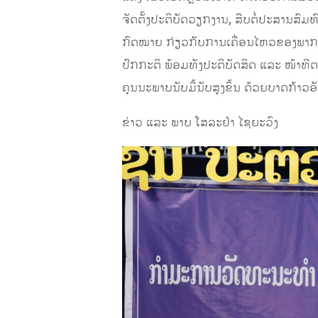
ຈັດຕັ້ງປະຕິບັດວຽກງານ, ສືບຕໍ່ປະສານສ
ກົດໝາຍ ກ່ຽວກັບການເຄື່ອນໄຫວຂອງພາກ
ປົກກະຕິ ພ້ອມທັງປະຕິບັດສິດ ແລະ ໜ້າທ
ຄຸນນະພາບນັບມື້ນັບສູງຂຶ້ນ ດ້ວຍບາດກ້າວ
ຂ່າວ ແລະ ພາບ ໂສລະຢ໋າ ໄຊຍະວົງ