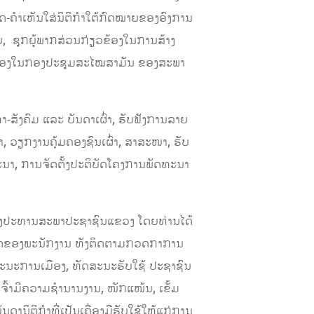
ດ-ຄຳເຫັນໃສ່ນິຕິກຳໃຕ້ກົດໝາຍຂອງອົງການ
ບ, ຊຸກຍູ້ພາກສ່ວນກ່ຽວຂ້ອງໃນການສ້າງ
າຮັບຮອງໃນກອງປະຊຸມສະໄໝສາມັນ ຂອງສະພາ
ັງຄົມ ແລະ ບັນດາເຜົ່າ, ຮັບຟັງການລາຍ
ວຽກງານຄຸ້ມຄອງຊົນເຜົ່າ, ສາສະໜາ, ຮັບ
ນາ, ການຈັດຕັ້ງປະຕິບັດໂຄງການພັດທະນາ
ຮອງປະທານສະພາປະຊາຊົນແຂວງ ໂດຍທ່ານໄດ້
ວຄິດຂອງພະນັກງານ ທັງຕິດຕາມກວດກາການ
ດສະນະການເມືອງ, ທັດສະນະຮັບໃຊ້ ປະຊາຊົນ
ເຈົ້າມີຄວາມຊໍານານງານ, ໜັກແໜ້ນ, ເຂັ້ມ
ດານິຕິກໍາທີ່ເປັນເຄື່ອງມືຮັບໃຊ້ໃຫ້ແກ່ການ