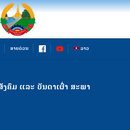
ສາຍດ່ວນ
ລາວ
ງຄົມ ແລະ ບັນດາເຜົ່າ ສະພາ