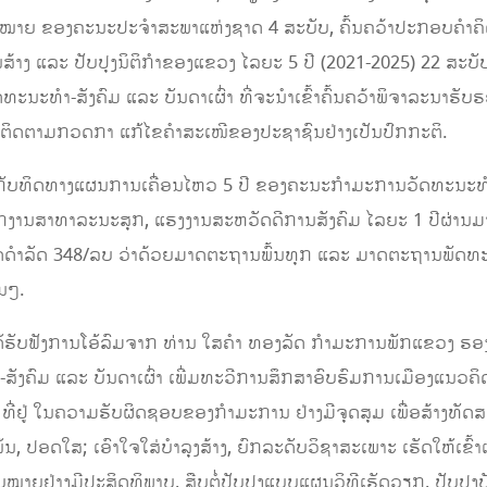
ກົດໝາຍ ຂອງຄະນະປະຈໍາສະພາແຫ່ງຊາດ 4 ສະບັບ, ຄົ້ນຄວ້າປະກອບຄຳຄິ
້າງ ແລະ ປັບປຸງນິຕິກຳຂອງແຂວງ ໄລຍະ 5 ປີ (2021-2025) 22 ສະບັ
ດທະນະທຳ-ສັງຄົມ ແລະ ບັນດາເຜົ່າ ທີ່ຈະນໍາເຂົ້າຄົ້ນຄວ້າພິຈາລະນ
. ຕິດຕາມກວດກາ ແກ້ໄຂຄຳສະເໜີຂອງປະຊາຊົນຢ່າງເປັນປົກກະຕິ.
ກັບທິດທາງແຜນການເຄື່ອນໄຫວ 5 ປີ ຂອງຄະນະກຳມະການວັດທະນະທຳ-ສ
ງານສາທາລະນະສຸກ, ແຮງງານສະຫວັດດີການສັງຄົມ ໄລຍະ 1 ປີຜ່ານມາ, 
ັດດໍາລັດ 348/ລບ ວ່າດ້ວຍມາດຕະຖານພົ້ນທຸກ ແລະ ມາດຕະຖານພັດທະ
ນໆ.
ໄດ້ຮັບຟັງການໂອ້ລົມຈາກ ທ່ານ ໃສຄໍາ ທອງລັດ ກໍາມະການພັກແຂວງ 
-ສັງຄົມ ແລະ ບັນດາເຜົ່າ ເພີ່ມທະວີການສຶກສາອົບຮົມການເມືອງແນ
ທີ່ຢູ່ ໃນຄວາມຮັບຜິດຊອບຂອງກໍາມະການ ຢ່າງມີຈຸດສຸມ ເພື່ອສ້າງທັ
, ປອດໃສ; ເອົາໃຈໃສ່ບໍາລຸງສ້າງ, ຍົກລະດັບວິຊາສະເພາະ ເຮັດໃຫ້ເຂົ້າ
ອບໝາຍຢ່າງມີປະສິດທິພາບ, ສືບຕໍ່ປັບປຸງແບບແຜນວິທີເຮັດວຽກ, ປັບປຸງບັນ