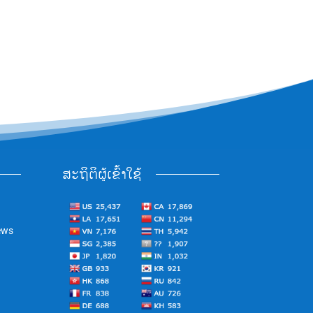
ສະຖິຕິຜູ້ເຂົ້າໃຊ້
ews