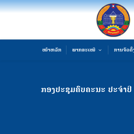
ໜ້າຫລັກ
ພາກສະເໜີ
ການຈັດຕັ້
ກອງປະຊຸມຄົບຄະນະ ປະຈໍາປີ