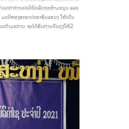
ຕາມກວດກາການປະຕິບັດລັດຖະທຳມະນູນ ແລະ
 ມະຕິຂອງສະພາປະຊາຊົນແຂວງ ໃຫ້ເປັນ
ນະກໍາມະການ ຈະໄດ້ຮັບການປັບປຸງໃຫ້ມີ