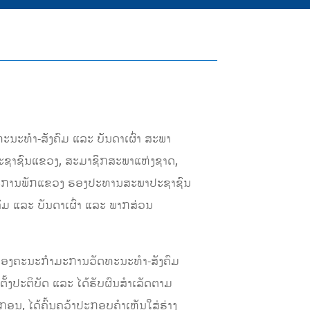
ະນະທໍາ-ສັງຄົມ ແລະ ບັນດາເຜົ່າ ສະພາ
ປະຊາຊົນແຂວງ, ສະມາຊິກສະພາແຫ່ງຊາດ,
ໍາມະການພັກແຂວງ ຮອງປະທານສະພາປະຊາຊົນ
ມ ແລະ ບັນດາເຜົ່າ ແລະ ພາກສ່ວນ
 ຂອງຄະນະກໍາມະການວັດທະນະທໍາ-ສັງຄົມ
ດຕັ້ງປະຕິບັດ ແລະ ໄດ້ຮັບຜົນສຳເລັດຕາມ
ອນ, ໄດ້ຄົ້ນຄວ້າປະກອບຄຳເຫັນໃສ່ຮ່າງ