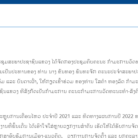
້ອງປະຊຸມສະພາປະຊາຊົນແຂວງ ໄດ້ຈັດກອງປະຊຸມຄົບຄະນະ ກໍາມະການວັດທ
ການເປັນປະທານຂອງ ທ່ານ ນາງ ຂັນທອງ ພັນທະຈັກ ຄະນະປະຈໍາສະພາ
ມ ແລະ ບັນດາເຜົ່າ, ໃຫ້ກຽດເຂົ້າຮ່ວມ ຂອງທ່ານ ໃສຄໍາ ທອງລັດ ກ
ົນແຂວງ ທີສັງກັດເປັນກໍາມະການ ຄະນະກໍາມະການວັດທະນະທໍາ-ສັງຄົ
ສະຫຼຸບການເຄື່ອນໄຫວ ປະຈໍາປີ 2021 ແລະ ທິດທາງແຜນການປີ 2022
ກງານທີ່ພົ້ນເດັ່ນ ໄດ້ເອົາໃຈໃສ່ຫຼາຍວຽກງານສຳຄັນ ເຮັດໃຫ້ໄດ້ຮັບການຈັ
ສຶກສາອົບຮົມການເມືອງ-ແນວຄິດ, ວຽກງານການຈັດຕັ້ງ ແລະ ບຸກຄະລາກ