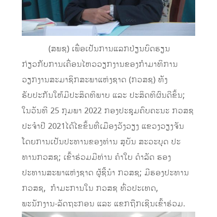
(ສພຊ)
ເພື່ອ
ເປັນການ
ແລກປ່ຽນບົດຮຽນ
ກ່ຽວກັບການເຄື່ອນໄຫວວຽກງານ
ຂອງກຳມາທິການ
ວຽກງ
ານສະມາຊິກສະພາແຫ່ງຊາດ (ກວສຊ)
ທັງ
ຮັບປະກັນໃຫ້
ມີປະສິດທິພາບ ແລະ ປະສິດທິຜົນດີຂຶ້ນ
;
ໃນວັນທີ 25 ກຸມພາ 2022
ກອງປະຊຸມຄົບຄະນະ ກວສຊ
ປະຈຳປີ 2021
ໄດ້ໄຂຂຶ້ນ
ທີ່ເມືອງວັງວຽງ ແຂວງວຽງຈັນ
ໂດຍການເປັນປະ
ທານຂອງທ່ານ ສຸບັນ ສະວະບຸດ ປະ
ທານ
ກວສຊ; ເຂົ້າຮ່ວມມີທ່ານ
ຄຳໃບ ດຳລັດ
ຮອງ
ປະທານສະພາແຫ່ງຊາດ ຜູ້ຊີ້ນຳ ກວສຊ; ມີ
ຮອງປະທານ
ກວສຊ,
ກຳມະການໃ
ນ ກວສຊ ທົ່ວປະເທດ,
ພະນັກງານ-ລັດຖະກອນ ແລະ ແຂກຖືກເຊີນເຂົ້າຮ່ວມ.