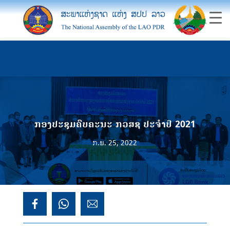
ກອງປະຊຸມຄົບຄະນະ ກວສຊ ປະຈຳປີ 2021
ກ.ພ. 25, 2022