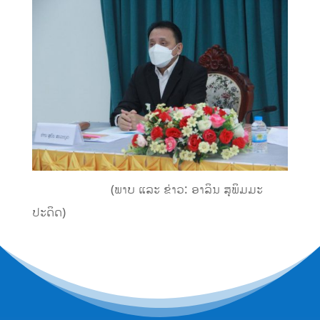
(
ພາບ ແລະ ຂ່າວ:
ອາລິນ ສຸພິມມະ
ປະດິດ)