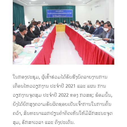
ໃນກອງປະຊຸມ, ຜູ້ເຂົ້າຮ່ວມໄດ້ຮັບຟັງ
ບົດລາຍງານການ
ເຄື່ອນໄຫວວຽກງານ ປະຈຳປີ
2021
ແລະ ແຜນ
ການ
ວຽກງານຈຸດສຸມ ປະຈຳປີ
2022
ຂອງ
ກວສຊ; ພ້ອມນັ້ນ,
ຍັງໄດ້
ຍົກສູງຄວາມຮັບຜິດຊອບ
ເປັນເຈົ້າການໃນການຄົ້ນ
ຄວ້າ
,
ສົນທະນາແລກປ່ຽນຄຳຄິດເຫັນໃຫ້ມີລັກສະນະຈຸດ
ສຸມ
,
ຮັກສາເວລາ
ແລະ
ຕົງປະເດັນ.