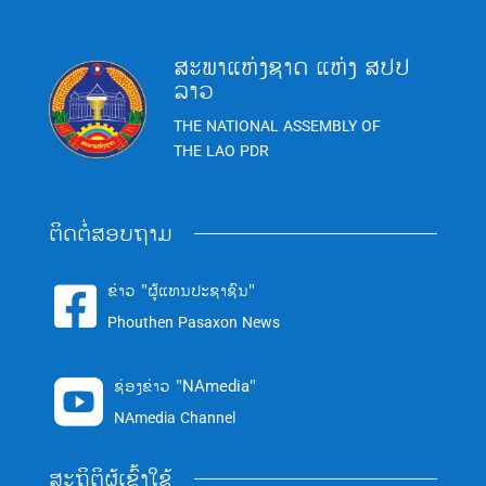
ສະພາແຫ່ງຊາດ ແຫ່ງ ສປປ
ລາວ
THE NATIONAL ASSEMBLY OF
THE LAO PDR
ຕິດຕໍ່ສອບຖາມ
ຂ່າວ "ຜູ້ແທນປະຊາຊົນ"

Phouthen Pasaxon News
ຊ່ອງຂ່າວ "NAmedia"

NAmedia Channel
ສະຖິຕິຜູ້ເຂົ້າໃຊ້