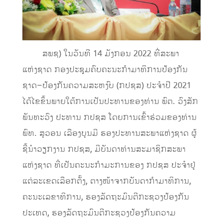
ສພຊ
)
ໃນວັນທີ
14
ມັງກອນ
2022
ທີ່ສະພາ
ແຫ່ງຊາດ
ກອງປະຊຸມຄົບຄະນະກໍາມາທິການປ້ອງກັນ
ຊາດ
–
ປ້ອງກັນຄວາມສະຫງົບ
(
ກປຊສ
)
ປະຈໍາປີ
2021
ໄດ້ໄຂຂຶ້ນ
ພາຍໃຕ້ການເປັນປະທານຂອງທ່ານ
ພົຕ
.
ວົງສັກ
ພັນທະວົງ
ປະທານ
ກປຊສ
ໂດຍການເຂົ້າຮ່ວມຂອງທ່ານ
ພົທ
.
ສຸວອນ
ເລືອງບຸນມີ
ຮອງປະທານສະພາແຫ່ງຊາດ
ຜູ້
ຊີ້ນໍາວຽກງານ
ກປຊສ
,
ມີບັນດາທ່ານ
ສະມາຊິກສະພາ
ແຫ່ງຊາດ
ທີ່ເປັນຄະນະກໍາມະການຂອງ
ກປຊສ
ປະຈໍາຢູ່
ແຕ່ລະເຂດເລືອກຕັ້ງ
,
ຕາງໜ້າຈາກບັນດາກໍາມາທິການ
,
ຄະນະເລຂາທິການ
,
ຮອງລັດຖະມົນຕີກະຊວງປ້
ອງກັນ
ປະເທດ
, ຮອງລັດຖະມົນຕີກະຊວງ
ປ້ອງກັນຄວາມ