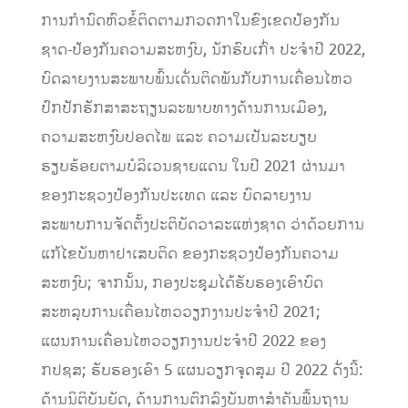
ການກໍານົດຫົວຂໍ້ຕິດຕາມກວດກາໃນຂົງເຂດ
ປ້ອງກັນ
ຊາດ-ປ້ອງກັນຄວາມສະຫງົບ
,
ນັກຮົບເກົ່າ
ປະຈໍາປີ
2022,
ບົດລາຍງານສະພາບ
ພົ້
ນເດັ່ນຕິດພັນກັບການເຄື່ອນໄຫວ
ປົກປັກຮັກສາສະຖຽນລະພາບທາງດ້ານການເມືອງ
,
ຄວາມສະຫງົບປອດໄພ
ແລະ
ຄວາມເປັນລະບຽບ
ຮຽບຮ້ອຍຕາມບໍລິເວນຊາຍແດນ
ໃນປີ
2021
ຜ່ານມາ
ຂອງກະຊວງປ້ອງກັນປະເທດ
ແລະ
ບົດລາຍງານ
ສະພາບການຈັດຕັ້ງປະຕິບັດວາລະແຫ່ງຊາດ
ວ່າດ້ວຍ
ການ
ແກ້ໄຂບັນຫາຢາເສບຕິດ
ຂອງກະຊວງປ້ອງກັນຄວາມ
ສະຫງົບ
;
ຈາກນັ້ນ
,
ກອງປະຊຸມໄດ້ຮັບຮອງເອົາບົດ
ສະຫລຸບການເຄື່ອນໄຫວວຽກງານປະຈໍາປີ
2021;
ແຜນການເຄື່ອນໄຫວວຽກງານປະຈໍາປີ
2022
ຂອງ
ກປຊສ
;
ຮັບຮອງເອົາ
5
ແຜນວຽກຈຸດສຸມ
ປີ
2022
ດັ່
ງນີ້
:
ດ້ານນິຕິບັນຍັດ
,
ດ້ານການຕົກລົງບັນຫາສໍາຄັນພື້ນຖານ