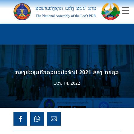
ກອງປະຊຸມຄົບຄະນະປະຈໍາປີ 2021 ຂອງ ກປຊສ
ມ.ກ. 14, 2022