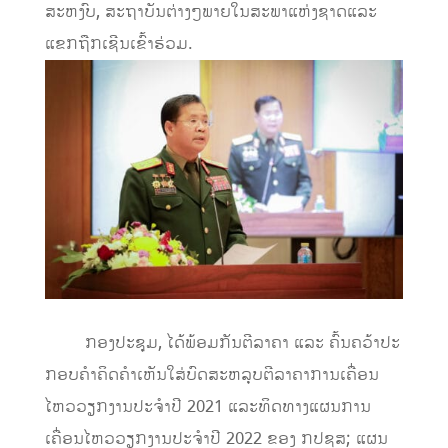
ສະຫງົບ
,
ສະຖາບັນຕ່າງໆພາຍໃນສະພາແຫ່ງຊາດ
ແລະ
ແຂກ
ຖືກເຊີນເຂົ້າຮ່ວມ
.
​
ກອງປະຊຸມ
,
ໄດ້
ພ້ອມກັນ
ຕີລາຄາ
ແລະ
ຄົ້ນຄວ້າປະ
ກອບຄໍາຄິດຄໍາເຫັນໃສ່ບົດສະຫລຸບຕີລາຄາການເຄື່ອນ
ໄຫວວຽກງານປະຈໍາປີ
2021
ແລະ
ທິດທາງແຜນການ
ເຄື່ອນໄຫວວຽກງານປະຈໍາປີ
2022
ຂອງ
ກປຊສ
;
ແຜນ