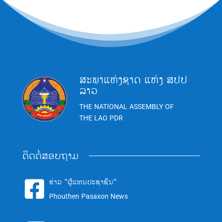
ສະພາແຫ່ງຊາດ ແຫ່ງ ສປປ
ລາວ
THE NATIONAL ASSEMBLY OF
THE LAO PDR
ຕິດຕໍ່ສອບຖາມ
ຂ່າວ "ຜູ້ແທນປະຊາຊົນ"

Phouthen Pasaxon News