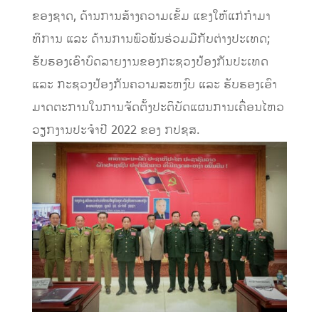
ຂອງຊາດ
,
ດ້ານການສ້າງຄວາມເຂັ້ມ
ແຂງ
ໃຫ້ແກ່ກໍາມາ
ທິການ
ແລະ
ດ້ານການພົວພັນຮ່
ວມມືກັບຕ່າງປະເທດ
;
ຮັບຮ
ອງເອົາບົດລາຍງານຂອງກະຊວງປ້ອງກັນປະເທດ
ແລະ
ກະຊວງປ້ອງກັນຄວາມສະຫງົບ
ແລະ
ຮັບຮ
ອງເອົາ
ມາດຕະການໃນ
ການຈັດຕັ້ງປະຕິບັດແຜນການເຄື່ອນໄຫວ
ວຽກງານປະຈໍາປີ
2022
ຂອງ
ກປຊສ
.