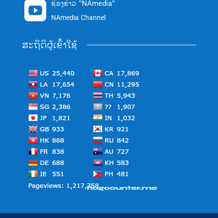
ຊ່ອງຂ່າວ "NAmedia"

NAmedia Channel
ສະຖິຕິຜູ້ເຂົ້າໃຊ້