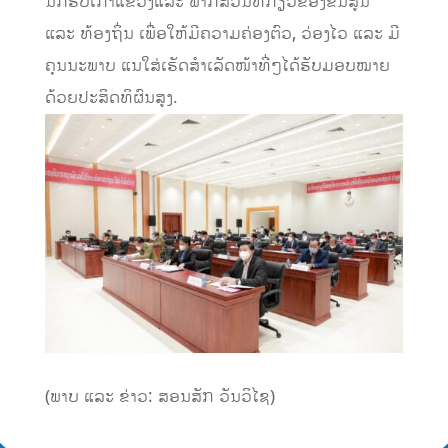
ນັກຮົ
ບເກົ່າແຂວງ
ແລະ
ພາກສ່ວນທີ່ກ່ຽວຂ້ອງຂັ້ນສູນ
ແລະ
ທ້ອງຖິ່ນ
ເພື່ອໃຫ້ມີຄວາມຄ່ອງຕົວ
,
ວ່ອງໄວ
ແລະ
ມີ
ຄຸນນະພາບ
ແນໃສ່ເຮັດສໍາເລັດໜ້າທີ່
ໆ
ໄດ້ຮັບ
ມອບໝາຍ
ດ້ວຍປະສິດທິຜົນສູງ
.
(
ພາບ ແລະ ຂ່າວ:
ສອນສັກ
ວັນວິໄຊ
)