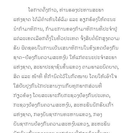
​
ໂອກາດດັ່ງກ່າວ
,
ທ່າ
ນຮອງປະທານສະພາ
ແຫ່ງຊາດ
ໄດ້ມີຄໍາເຫັນໂອ້ລົມ
ແລະ
ຮຽກຮ້
ອງໃຫ້ຄະນະ
ນໍາກໍາມາທິການ
,
ກໍາມະການຂອງກໍາມາທິການທີ່ປະຈໍາຢູ່
ແຕ່ລະເຂດເລືອກຕັ້ງໃນທົ່ວປະເທດ
ຈົ່ງສືບຕໍ່ຍົກສູງ
ຄວາມ
ຮັ
ບ
ຜິດຊອບໃນການເປັນເສນາທິການໃນຂົງເຂດປ້ອງກັນ
ຊາດ
–
ປ້ອງກັນຄວາມສະຫງົບ
ໃຫ້ແກ່ຄະນະປະຈໍາສະພາ
ແຫ່ງຊາດ
,
ສະພາປະຊາຊົນຂັ້ນແຂວງ
ຕາມພາລະບົດບາດ
,
ສິດ
ແລະ
ໜ້າທີ່
ທີ່ກໍານົດໄວ້ໃນກົດໝາຍ
ໂດຍໃຫ້ເອົາໃຈ
ໃສ່ປັບປຸງກົນໄກປະສານງານກັບທຸກພາກສ່ວນທີ່
ກ່ຽວຂ້ອງ
ໂດຍສະເພາະກັບກະຊວງປ້ອງກັນປະເທດ
,
ກະຊວງປ້ອງກັນຄວາມສະຫງົບ
,
ສະຫະພັນນັກຮົ
ບເກົ່
າ
ແຫ່ງຊາດ
,
ກອງບັນຊາການທະຫານແຂວງ
,
ກອງ
ບັນຊາການປ້ອງກັນຄວາມສະຫງົບ
ແຂວງ
,
ສະຫະພັນ