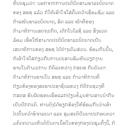
ທີ່​ປະຊຸມ​ວ່າ: ນອກຈາກການປະຕິບັດສາມພາລະບົດບາດ
ຂອງ ສພຊ ແລ້ວ ກໍໃຫ້ເອົາໃຈໃສ່ຄົ້ນຄວ້າເຊື່ອມຊຶມ ແລະ
ກຳແໜ້ນພາລະບົດບາດ, ສິດ ແລະ ໜ້າທີ່ຂອງ
ກຳມາທິການ​ເສດຖະກິດ, ​ເຕັກ​ໂນ​ໂລ​ຊີ ​ແລະ ສິ່ງ​ແວດ​
ລ້ອມ ເພື່ອໃຫ້ສາມາດປະຕິບັດພາລະບົດບາດເປັນ
ເສນາທິການຂອງ ສພຊ ໄດ້ຢ່າງເຕັມສ່ວນ. ພ້ອມກັນນັ້ນ,
ກໍເອົາໃຈໃສ່ກ່ຽວກັບການປະສານສົມທົບວຽກງານ
ພາຍໃນກຳມະການ ກໍຄືລະຫວ່າງ ກສຕສ ກັບບັນດາ
ກຳມາທິການພາຍໃນ ສພຊ ແລະ ກຳມາທິການທີ່
ກ່ຽວຂ້ອງຂອງສະພາປະຊາຊົນແຂວງ ກໍຄືກະຊວງທີ່
ກສຕສ ຮັບຜິດຊອບເພື່ອແລກປ່ຽນຂໍ້ມູນຂ່າວສານນຳກັນ
ເປັນປົກກະຕິ. ທ່ານ​ຍັງ​ໄດ້​ຮຽກຮ້ອງ​​ໃຫ້​ພ້ອມ​ກັນ​ນຳ​ເອົາ​
ໄປ​ຄົ້ນຄວ້າ​ພິຈາລະນາ ​ແລະ ສຸມ​ສະຕິ​ປັນຍາ​ປະກອບ​ຄວາ​
ມຄິດ​ຄວາມ​ເຫັນ​ຕໍ່ບັນດາ​ເນື້ອ​ໃນ​ຂອງ​ກອງ​ປະຊຸມ​ຄັ້ງ​ນີ້, ກໍ​