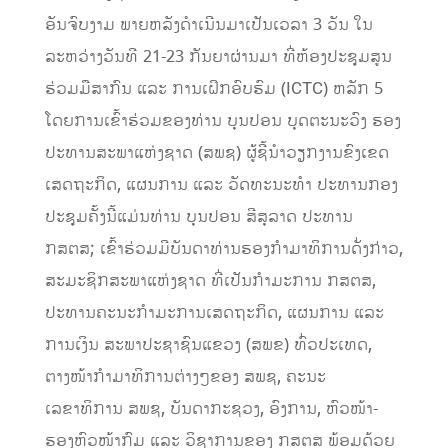
ອັນຈົບງາມ ພາຍຫລັງດຳເນີນມາເປັນເວລາ 3 ວັນ ໃນ
ລະຫວ່າງ​ວັນ​ທີ 21-23 ກັນຍາ​ຜ່ານ​ມາ ທີ່​ຫ້​ອງປະຊຸມ​ສູນ​
ຮ່ວມ​ມື​ສາກົນ ​ແລະ ການ​ເຝິກອົບຮົ​ມ (ICTC) ຫລັກ 5 ​​ ​
ໂດຍ​ການເຂົ້າຮ່ວມຂອງທ່ານ ບຸນປອນ ບຸດຕະນະວົງ ຮອງ
ປະທານສະພາແຫ່ງຊາດ (ສພຊ) ຜູ້ຊີ້ນຳວຽກງານຂົງເຂດ
ເສດຖະກິດ, ແຜນການ ແລະ ວັດທະນະທຳ ​​ປະ​ທານກອງ​
ປະ​ຊຸມ​ຄັ້ງ​ນີ້​ແມ່ນທ່ານ ບຸນ​ປອນ​ ສີ​ສຸລາ​ດ ປະທານ​
ກສຕສ; ​ເຂົ້າ​ຮ່ວມ​ມີ​ບັນດາທ່ານຮອງກຳມາທິການດັ່ງກ່າວ,
ສະມະ​ຊິກ​ສະພາ​ແຫ່ງ​ຊາດ ທີ່​​ເປັນ​ກຳມະການ​ ກສຕສ,
ປະທານ​ຄະນະ​ກຳມະການ​ເສດຖະກິດ, ​ແຜນການ ​ແລະ
ການ​ເງິ​ນ ສະພາ​ປະຊາຊົນ​ແຂວງ​ (ສພຂ) ທົ່ວ​ປະ​ເທດ,
ຕາງໜ້າກຳມາທິການຕ່າງໆຂອງ​ ສພຊ, ຄະນະ
ເລຂາທິການ ສພຊ,​ ບັນດາກະຊວງ, ອົງການ, ຫົວໜ້າ-
ຮອງ​ຫົວໜ້າ​ກົມ ​ແລະ ວິຊາ​ການ​ຂອງ ກສຕສ ພ້ອມດ້ວຍ