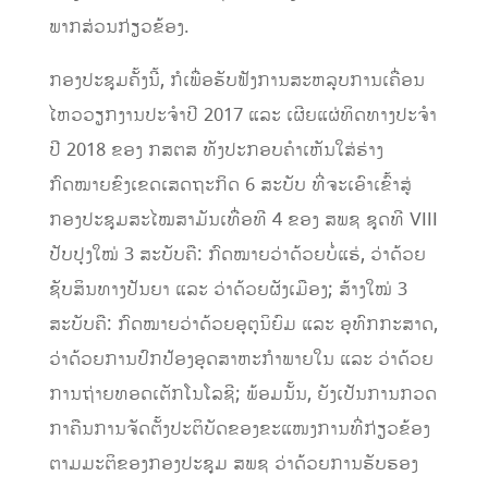
ພາກສ່ວນກ່ຽວຂ້ອງ.
​ກອງປະຊຸມຄັ້ງນີ້, ກໍເພື່ອ​ຮັບ​ຟັງ​ການ​ສະຫລຸບການ​ເຄື່ອນ​
ໄຫວ​ວຽກງານ​ປະຈຳ​ປີ 2017 ​ແລະ ​ເຜີຍ​ແຜ່​ທິດ​ທາງ​ປະຈຳ​
ປີ 2018 ຂອງ ກສຕສ ​ທັງປະ​ກອບ​ຄຳ​ເຫັນ​ໃສ່​ຮ່າງ​
ກົດໝາຍຂົງ​ເຂດ​ເສດຖະກິດ 6 ສະບັບ ທີ່​ຈະ​​ເອົາ​ເຂົ້າ​ສູ່​
ກອງ​ປະຊຸມ​ສະ​ໄໝສາມັນ​ເທື່ອ​ທີ 4 ຂອງ​ ສພຊ ຊຸດ​ທີ VIII
ປັບ​ປຸງ​ໃໝ່ 3 ສະບັບຄື: ກົດໝາຍວ່າ​ດ້ວຍ​ບໍ່​ແຮ່​, ວ່າ​ດ້ວຍ​
ຊັບ​ສິນ​ທາງ​ປັນຍາ ​ແລະ ວ່າ​ດ້ວຍ​ຜັງ​ເມືອງ; ສ້າງ​​ໃໝ່ 3
ສະບັບຄື: ກົດໝາຍວ່າ​ດ້ວຍ​ອຸຕຸນິຍົມ ​ແລະ ອຸ​ທົກ​ກະສາ​ດ,
ວ່າ​ດ້ວຍ​ການ​ປົກ​ປ້ອງ​ອຸດສາຫະກຳ​ພາຍ​ໃນ​ ​ແລະ ວ່າ​ດ້ວຍ
ການຖ່າຍ​ທອດ​ເຕັກ​ໂນ​ໂລ​ຊີ​; ​ພ້ອມ​ນັ້ນ, ຍັງ​​ເປັນ​ການກວດ
ກາ​ຄືນ​ການຈັດ​ຕັ້ງ​ປະຕິບັດ​ຂອງ​ຂະ​ແໜງ​ການ​ທີ່​ກ່ຽວຂ້ອງ​
ຕາມ​ມະຕິ​ຂອງ​ກອງ​ປະ​ຊຸມ​ ສພຊ ວ່າ​ດ້ວຍ​ການ​ຮັບຮອງ​