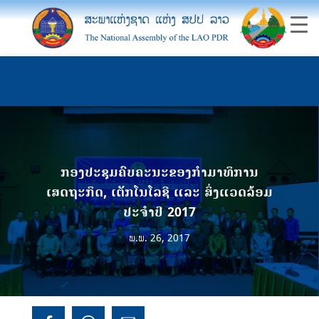
ກອງປະຊຸມຄົບຄະນະຂອງກຳມາທິການ
ເສດຖະກິດ, ເຕັກໂນໂລຊີ ແລະ ສິ່ງແວດລ້ອມ
ປະຈຳປີ 2017
ພ.ພ. 26, 2017