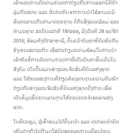
ເອົາ​ແຜນການ​ຕິດຕາມ​ກວດກາກ່ຽວກັບ​ການ​ອອກ​ນິຕິ​ກຳ​
ລຸ່ມ​ກົດໝາຍ ​ແລະ ຜົນ​ກະທົບ​ຈາກ​ການ​ນຳ​ໃຊ້​ສານ​​ເຄມີ​
ອັນຕະລາຍ​ເກີນ​ຄ່າ​ມາດຕະຖານ ຕໍ່ກັບ​ສິ່ງ​ແວດ​ລ້ອມ ​ແລະ
ທຳ​ມະ​ຊາດ ສະບັບ​ເລກທີ 18/ສພຊ, ລົງ​ວັນ​ທີ 28 ພະຈິກ
2016; ພ້ອມທັງ​ປຶກສາ​ຫາລື, ຄົ້ນຄວ້າ​ບັນຫາ​ທີ່ຕິດ​ພັນ​ກັບ​
ຂົງ​ເຂດ​ເສດ​ຖະກິດ ​ເພື່ອ​ກະກຽມຄວາມ​ພ້ອມ​ໃນ​ການ​ນຳ​
ເອົາ​ຫົວຂໍ້​ການ​ຕິດຕາມ​ກວດກາທີ່​ເປັນ​ບັນຫາ​ພົ້ນ​ເດັ່ນ​ໃນ​
ສັງຄົມ ​ເປັນ​ຕົ້ນ​ແມ່ນຮ່າງ​ແຜນ​ຈັດ​ສັນ​ທີ່​ດິນ​ແຫ່ງ​ຊາດ ​
ແລະ ​ໃຫ້​ຂະ​ແໜງ​ການ​ທີ່​ກ່ຽວຂ້ອງລາຍ​ງານ​ຄວາມ​ຄືບ​ໜ້າ​
ກ່ຽວກັບ​ຮ່າງ​ແຜນ​ຈັດ​ສັນ​ທີ່​ດິນ​ແຫ່ງ​ຊາດ​ດັ່ງກ່າວ ​ເພື່ອ​
ເປັນ​ຂໍ້​ມູນ​ພື້ນຖານ​ລາຍ​ງານ​ໃຫ້​ຄະນະ​ປະຈຳ​ສະພາ​ແຫ່ງ​
ຊາດ.
​ໃນ​ທີ່ປະຊຸມ, ຜູ້​ເຂົ້າ​ຮ່ວມ​​ໄດ້ຄົ້ນຄວ້າ ແລະ ປະກອບຄຳຄິດ
ເຫັນຢ່າງກົງໄປກົງມາໃສ່​ບົດ​ສະຫລຸບ​ການ​ເຄື່ອ​ນ​ໄຫວ