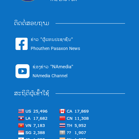
ຕິດຕໍ່ສອບຖາມ
ຂ່າວ "ຜູ້ແທນປະຊາຊົນ"

Phouthen Pasaxon News
ຊ່ອງຂ່າວ "NAmedia"

NAmedia Channel
ສະຖິຕິຜູ້ເຂົ້າໃຊ້