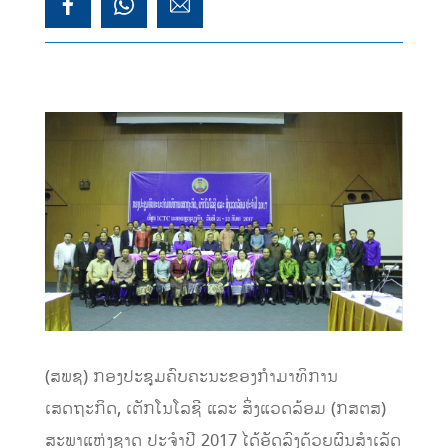
(ສພຊ) ກອງ​ປະຊຸມ​ຄົບ​ຄະນະ​ຂອງ​ກຳມາ​ທິການ​
ເສດຖະກິດ, ​ເຕັກ​ໂນ​ໂລ​ຊີ ​ແລະ ສິ່ງ​ແວດ​ລ້ອມ (ກສຕສ)
ສະພາ​ແຫ່ງ​ຊາດ ປະຈຳ​ປີ 2017 ໄດ້ອັດລົງດ້ວຍຜົນສຳເລັດ