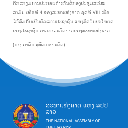
ຄື​ກະກຽມການ​ປະກອບ​ຄຳ​ເຫັນ​ຕໍ່ກອງ​ປະຊຸມ​ສະ​ໄໝ​
ສາມັນ ​ເທື່ອ​ທີ 4 ​ຂອງ​ສະພາ​ແຫ່ງ​ຊາດ ຊຸດ​ທີ VIII ​ເພື່ອ​
ໃຫ້​ສົມ​ກັບ​ເປັນ​ຕົວ​ແທນ​ປະຊາຊົນ ​ແຫ່ງ​ສິດຜົນປະ​ໂຫຍ​ດ
ຂອງ​ປະຊາຊົນ ຕາມ​ພາລະ​ບົດບາດ​ຂອງ​ສະພາ​ແຫ່ງ​ຊາດ.
(ນາງ ອາລິນ ສຸພິມມະປະດິດ)
ສະພາແຫ່ງຊາດ ແຫ່ງ ສປປ
ລາວ
THE NATIONAL ASSEMBLY OF
THE LAO PDR