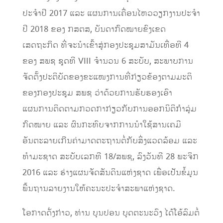
ປະຈຳ​ປີ 2017 ​ແລະ ​ແຜນການ​ເຄື່ອນ​ໄຫວ​ວຽກງານ​ປະຈຳ​
ປີ 2018 ຂອງ ກສຕສ, ​ບັນດາ​ກົດໝາຍຂົງ​ເຂດ​
ເສດຖະກິດ ທີ່​ຈະ​ນຳ​ເຂົ້າ​ສູ່​ກອງ​ປະຊຸມ​ສາມັນ​ເທື່ອ​ທີ 4
ຂອງ​ ສພຊ ຊຸດ​ທີ VIII ຈຳນວນ 6 ສະບັບ, ສະພາບ​ການ
ຈັດ​ຕັ້ງ​ປະຕິບັດ​ຂອງ​ຂະ​ແໜງ​ການ​ທີ່​ກ່ຽວຂ້ອງຕາມ​ມະຕິ​
ຂອງ​ກອງ​ປະ​ຊຸມ​ ສພຊ ວ່າດ້ວຍ​ການ​ຮັບຮອງ​ເອົາ​
ແຜນການ​ຕິດຕາມ​ກວດກາກ່ຽວກັບ​ການ​ອອກ​ນິຕິ​ກຳ​ລຸ່ມ​
ກົດໝາຍ ​ແລະ ຜົນ​ກະທົບ​ຈາກ​ການ​ນຳ​ໃຊ້​ສານ​ເຄມີ
ອັນຕະລາຍ​ເກີນຄ່າ​ມາ​ດຕະຖານຕໍ່ກັບ​ສິ່ງ​ແວດ​ລ້ອ​ມ ​ແລະ
ທຳ​ມະ​ຊາດ ສະບັບ​ເລກ​ທີ 18/ສພຊ, ລົງ​ວັນ​ທີ 28 ພະຈິກ
2016 ແລະ ​ຮ່າງ​ແຜນ​ຈັດ​ສັນ​ດິນ​ແຫ່ງ​ຊາດ ​ເພື່ອ​ເປັນ​ຂໍ້​ມູນ​
ພື້ນຖານ​ລາຍ​ງານ​ໃຫ້​ຄະນະປະຈຳ​ສະພາ​ແຫ່ງ​ຊາດ.
ໂອກາດດັ່ງກ່າວ, ທ່ານ ບຸນປອນ ບຸດຕະນະວົງ ໄດ້​ໂອ້​ລົມ​ຕໍ່