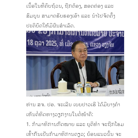
ເນື້ອ​ໃນ​ທີ່​ຄົບ​ຖ້ວນ, ຖືກຕ້ອງ, ສອດຄ່ອງ ແລະ
ສົມບູນ ສາມາດ​ຮັບຮອງ​ເອົາ ​ແລະ ນໍາໄປຈັດ​ຕັ້ງ​
ປະຕິບັດ​​ໃຫ້​ມີຜົນສຳເລັດ.
ທ່ານ ສຈ. ປອ. ຈະເລີນ ເຍຍປາວເຮີ ໄດ້ມີບາງຄຳ
ເຫັນຕໍ່ທິດທາງວຽກງານໃນຕໍ່ໜ້າຄື:
1. ກຳມາທິການກົດໝາຍ ແລະ ຍຸຕິທຳ ຈະຖືກໂຮມ
ເຂົ້າກັນເປັນກຳມາທິການດຽວ; ຍ້ອນແນວນັ້ນ ຈະ