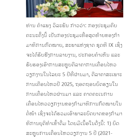
ທ່ານ ຄຳແພງ ວິລະພັນ ກ່າວວ່າ: ກອງ​ປະຊຸມ​ຄົບ​
ຄະນະຄັ້ງນີ້ ​ເປັນ​ກອງ​ປະຊຸມ​ເທື່ອສຸດທ້າຍຂອງກໍາ
ມາທິການກົດໝາຍ, ​ສະພາ​ແຫ່ງ​ຊາດ ຊຸດ​ທີ IX ເຊິ່​ງ​
ຈະໄດ້ຮັບຟັງການລາຍງານ, ປະກອບຄໍາເຫັນ ແລະ
ຮັບຮອງເອົາການ​ສະຫຼຸບ​ຕີ​ລາຄາ​ການ​ເຄື່ອນ​ໄຫວ​
ວຽກ​ງານໃນໄລຍະ 5 ປີທີ່ຜ່ານມາ, ຕີລາຄາສະເພາະ
ການເຄືອນໄຫວປີ 2025, ຖອດຖອນບົດຮຽນໃນ
ການເຄື່ອນໄຫວຜ່ານມາ ແລະ ຄາດຄະເນການ
ເຄື່ອນໄຫວວຽກງານຂອງກຳມາທິການກົດໝາຍໃນ
ຕໍ່ໜ້າ ເຊິ່ງຈະໄດ້ຮວມເອົາພາລະບົດບາດຂອງກໍາມາ
ທິການຍຸຕິທໍາເຂົ້າຕື່ມ ໂດຍມີເນື້ອໃນດັ່ງ​ນີ້: 1) ບົດ
ສະຫຼຸບການເຄື່ອນໄຫວວຽກງານ ​5 ປີ (2021-