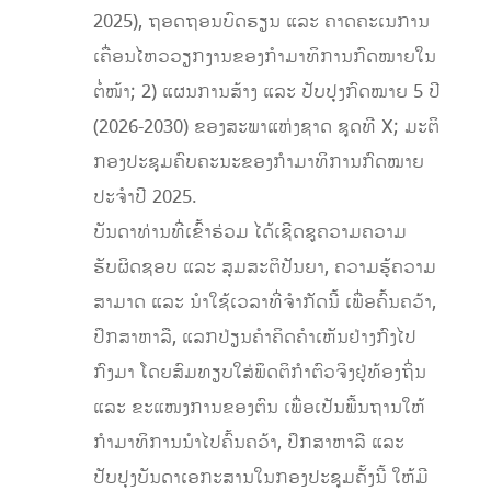
2025), ຖອດຖອນບົດຮຽນ ແລະ ຄາດຄະເນການ
ເຄື່ອນໄຫວວຽກງານຂອງກຳມາທິການກົດໝາຍໃນ
ຕໍ່ໜ້າ; 2) ແຜນການສ້າງ ແລະ ປັບປຸງກົດໝາຍ 5 ປີ
(2026-2030) ຂອງສະພາ​ແຫ່ງ​ຊາດ ຊຸດ​ທີ X; ມະຕິ
ກອງປະຊຸມຄົບຄະນະຂອງກຳມາທິການກົດໝາຍ
ປະຈໍາປີ 2025.
ບັນດາທ່ານທີ່​ເຂົ້າ​ຮ່ວມ ໄດ້​ເຊີດຊູຄວາມຄວາມ
ຮັບຜິດຊອບ ແລະ ສຸມສະຕິປັນຍາ, ຄວາມຮູ້ຄວາມ
ສາມາດ ແລະ ນຳໃຊ້ເວລາທີ່ຈຳກັດນີ້ ເພື່ອຄົ້ນຄວ້າ,
ປຶກສາຫາລື, ແລກປ່ຽນຄຳຄິດຄຳເຫັນຢ່າງກົງໄປ
ກົງມາ ໂດຍສົມທຽບໃສ່ພຶດຕິກຳຕົວຈິງຢູ່ທ້ອງຖິ່ນ
ແລະ ຂະແໜງການຂອງຕົນ ເພື່ອເປັນພື້ນຖານໃຫ້
ກຳມາທິການນຳໄປ​ຄົ້ນຄວ້າ, ປຶກສາ​ຫາລື​ ແລະ
ປັບປຸງບັນດາເອກະສານໃນ​ກອງ​ປະຊຸມຄັ້ງນີ້​ ໃຫ້​ມີ​