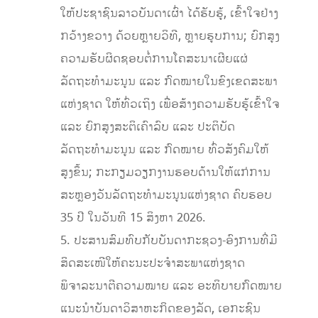
ໃຫ້ປະຊາຊົນລາວບັນດາເຜົ່າ ໄດ້ຮັບຮູ້, ເຂົ້າໃຈຢ່າງ
ກວ້າງຂວາງ ດ້ວຍຫຼາຍວິທີ, ຫຼາຍຮູບການ; ຍົກສູງ
ຄວາມຮັບຜິດຊອບຕໍ່ການໂຄສະນາເຜີຍແຜ່
ລັດຖະທຳມະນູນ ແລະ ກົດໝາຍໃນຂົງເຂດສະພາ
ແຫ່ງຊາດ ໃຫ້ທົ່ວເຖິງ ເພື່ອສ້າງຄວາມຮັບຮູ້ເຂົ້າໃຈ
ແລະ ຍົກສູງສະຕິເຄົາລົບ ແລະ ປະຕິບັດ
ລັດຖະທຳມະນູນ ແລະ ກົດໝາຍ ທົ່ວສັງຄົມໃຫ້
ສູງຂຶ້ນ; ກະກຽມວຽກງານຮອບດ້ານໃຫ້ແກ່ການ
ສະຫຼອງວັນລັດຖະທຳມະນູນແຫ່ງຊາດ ຄົບຮອບ
35 ປີ ໃນວັນທີ 15 ສິງຫາ 2026.
5. ປະສານສົມທົບກັບບັນດາກະຊວງ-ອົງການທີ່ມີ
ສິດສະເໜີໃຫ້ຄະນະປະຈຳສະພາແຫ່ງຊາດ
ພິຈາລະນາຕີຄວາມໝາຍ ແລະ ອະທິບາຍກົດໝາຍ
ແນະນຳບັນດາວິສາຫະກິດຂອງລັດ, ເອກະຊົນ