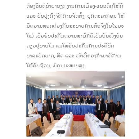
ຕ້ອງສືບຕໍ່ນຳພາວຽກງານການເມືອງ-ແນວຄິດໃຫ້ດີ
ແລະ ປັບປຸງກົງຈັກການຈັດຕັ້ງ, ບຸກຄະລາກອນ ໃຫ້
ມີຄວາມສອດຄ່ອງກັບສະພາບການຕົວຈິງໃນໄລຍະ
ໃໝ່ ເພື່ອຮັບປະກັນຄວາມສາມັກຄີເປັນອັນໜຶ່ງອັນ
ດຽວຢູ່ພາຍໃນ ແນໃສ່ຮັບປະກັນການປະຕິບັດ
ພາລະບົດບາດ, ສິດ ແລະ ໜ້າທີ່ຂອງກຳມາທິການ
ໃຫ້ຄົບຖ້ວນ, ມີຄຸນນະພາບສູງ.