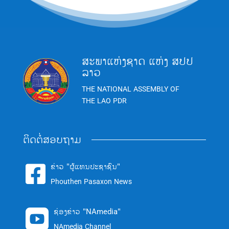
ສະພາແຫ່ງຊາດ ແຫ່ງ ສປປ
ລາວ
THE NATIONAL ASSEMBLY OF
THE LAO PDR
ຕິດຕໍ່ສອບຖາມ
ຂ່າວ "ຜູ້ແທນປະຊາຊົນ"

Phouthen Pasaxon News
ຊ່ອງຂ່າວ "NAmedia"

NAmedia Channel