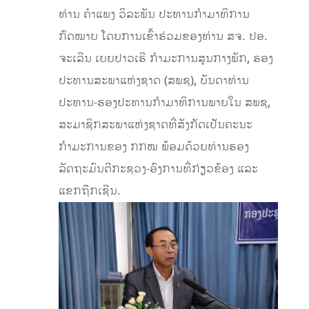
ທ່ານ ຄຳແພງ ວິລະພັນ ປະທານກຳມາທິການ
ກົດໝາຍ ໂດຍການເຂົ້າຮ່ວມຂອງທ່ານ ສຈ. ປອ.
ຈະເລີນ ເຍຍປາວເຮີ ກຳມະການສູນກາງພັກ, ຮອງ
ປະທານສະພາແຫ່ງຊາດ (ສພຊ), ບັນດາທ່ານ
ປະທານ-ຮອງປະທານກຳມາທິການພາຍໃນ ສພຊ,
ສະມາຊິກສະພາແຫ່ງຊາດທີ່ສັງກັດເປັນຄະນະ
ກຳມະການຂອງ ກກໝ ພ້ອມດ້ວຍທ່ານຮອງ
ລັດຖະມົນຕີກະຊວງ-ອົງການທີ່ກ່ຽວຂ້ອງ ແລະ
ແຂກຖືກເຊີນ.