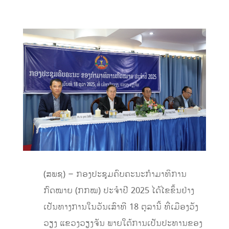
(ສພຊ) – ກອງປະຊຸມຄົບຄະນະກຳມາທິການ
ກົດໝາຍ (ກກໝ) ປະຈຳປີ 2025 ໄດ້ໄຂຂຶ້ນຢ່າງ
ເປັນທາງການໃນວັນເສົາທີ 18 ຕຸລານີ້ ທີ່ເມືອງວັງ
ວຽງ ແຂວງວຽງຈັນ ພາຍໃຕ້ການເປັນປະທານຂອງ