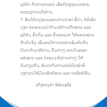
ຍຸຕິທຳ ກັບຕ່າງປະເທດ ເພື່ອຍົກສູງຄຸນນະພາບ
ຂອງວຽກງານດັ່ງກ່າວ.
7. ສືບຕໍ່ປັບປຸງແບບແຜນການນຳພາ-ຊີ້ນຳ, ວິທີເຮັດ
ວຽກ ຂອງຄະນະນຳກຳມາທິການກົດໝາຍ ແລະ
ຍຸຕິທຳ, ຂັ້ນກົມ ແລະ ຂັ້ນພະແນກ ໃຫ້ແທດເໝາະ
ກັບຕົວຈິງ; ເພີ່ມທະວີການປະສານສົມທົບກັບ
ບັນດາກຳມາທິການ, ກົມຕ່າງໆ ພາຍໃນສະພາ
ແຫ່ງຊາດ ແລະ ກະຊວງ-ອົງການຕ່າງໆ ໃຫ້
ກົມກຽວກັນ, ຮັບປະກັນການປະຕິບັດໜ້າທີ່
ວຽກງານໃຫ້ມີປະສິດທິພາບ ແລະ ປະສິດທິຜົນ.
(ກົງທະນູຄຳ ພິພັດເສລີ)