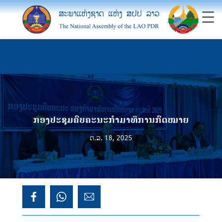
ກອງປະຊຸມຄົບຄະນະກຳມາທິການກົດໝາຍ
ຕ.ລ. 18, 2025