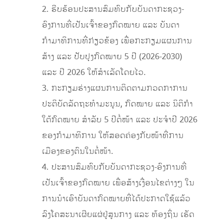
2. ຮີບຮ້ອນປະສານສົມທົບກັບບັນດາກະຊວງ-
ອົງການທີ່ເປັນເຈົ້າຂອງກົດໝາຍ ແລະ ບັນດາ
ກຳມາທິການທີ່ກ່ຽວຂ້ອງ ເພື່ອກະກຽມແຜນການ
ສ້າງ ແລະ ປັບປຸງກົດໝາຍ 5 ປີ (2026-2030)
ແລະ ປີ 2026 ໃຫ້ສຳເລັດໂດຍໄວ.
3. ກະກຽມຮ່າງແຜນການຕິດຕາມກວດກາການ
ປະຕິບັດລັດຖະທຳມະນູນ, ກົດໝາຍ ແລະ ນິຕິກຳ
ໃຕ້ກົດໝາຍ ສຳລັບ 5 ປີຕໍ່ໜ້າ ແລະ ປະຈຳປີ 2026
ຂອງກໍາມາທິການ ໃຫ້ສອດຄ່ອງກັບໜ້າທີ່ການ
ເມືອງຂອງຕົນໃນຕໍ່ໜ້າ.
4. ປະສານສົມທົບກັບບັນດາກະຊວງ-ອົງການທີ່
ເປັນເຈົ້າຂອງກົດໝາຍ ເພື່ອສ້າງເງື່ອນໄຂຕ່າງໆ ໃນ
ການນຳເອົາບັນດາກົດໝາຍທີ່ໄດ້ປະກາດໃຊ້ແລ້ວ
ລົງໂຄສະນາເຜີຍແຜ່ຢູ່ສູນກາງ ແລະ ທ້ອງຖິ່ນ ເຮັດ