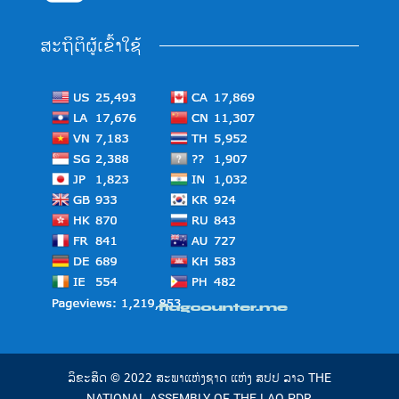
ສະຖິຕິຜູ້ເຂົ້າໃຊ້
ລິຂະສິດ © 2022 ສະພາແຫ່ງຊາດ ແຫ່ງ ສປປ ລາວ THE
NATIONAL ASSEMBLY OF THE LAO PDR