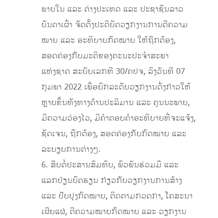
ພາຍໃນ ແລະ ຕ່າງປະເທດ ແລະ ປະຊາຊົນລາວ
ບັນດາເຜົ່າ ຈັດຕັ້ງປະຕິບັດວຽກງານການຕີຄວາມ
ໝາຍ ແລະ ອະທິບາຍກົດໝາຍ ໃຫ້ຖືກຕ້ອງ,
ສອດຄ່ອງກັບມະຕິຂອງຄະນະປະຈຳສະພາ
ແຫ່ງຊາດ ສະບັບເລກທີ 30/ຄປຈ, ລົງວັນທີ 07
ກຸມພາ 2022 ເພື່ອຍົກລະດັບວຽກງານດັ່ງກ່າວໃຫ້
ຫຼາຍຂຶ້ນທັງທາງດ້ານປະລິມານ ແລະ ຄຸນນະພາບ,
ມີຄວາມວ່ອງໄວ, ມີຄຳຕອບຄຳອະທິບາຍທີ່ຈະແຈ້ງ,
ຊັດເຈນ, ຖືກຕ້ອງ, ສອດຄ່ອງກັບກົດໝາຍ ແລະ
ລະບຽບການຕ່າງໆ.
6. ສືບຕໍ່ປະສານສົມທົບ, ພົວພັນຮ່ວມມື ແລະ
ແລກປ່ຽນບົດຮຽນ ກ່ຽວກັບວຽກງານການສ້າງ
ແລະ ປັບປຸງກົດໝາຍ, ຕິດຕາມກວດກາ, ໂຄສະນາ
ເຜີຍແຜ່, ຕີຄວາມໝາຍກົດໝາຍ ແລະ ວຽກງານ