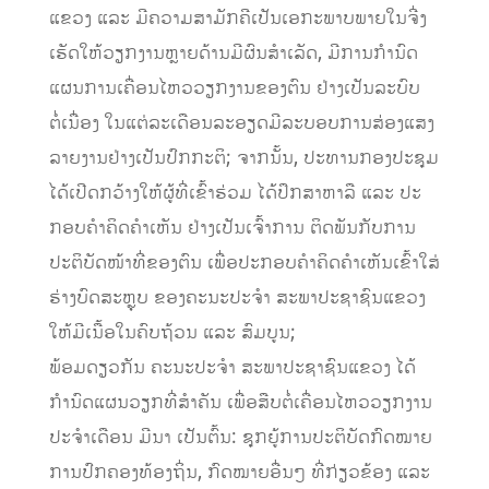
ແຂວງ ແລະ ມີຄວາມສາມັກຄີເປັນເອກະພາບພາຍໃນຈີ່ງ
ເຮັດໃຫ້ວຽກງານຫຼາຍດ້ານມີຜົນສໍາເລັດ, ມີການກໍານົດ
ແຜນການເຄື່ອນໄຫວວຽກງານຂອງຕົນ ຢ່າງເປັນລະບົບ
ຕໍ່ເນື່ອງ ໃນແຕ່ລະເດືອນລະອຽດມີລະບອບການສ່ອງແສງ
ລາຍງານຢ່າງເປັນປົກກະຕິ; ຈາກນັ້ນ, ປະທານກອງປະຊຸມ
ໄດ້ເປີດກວ້າງໃຫ້ຜູ້ທີ່ເຂົ້າຮ່ວມ ໄດ້ປຶກສາຫາລື ແລະ ປະ
ກອບຄໍາຄິດຄໍາເຫັນ ຢ່າງເປັນເຈົ້າການ ຕິດພັນກັບການ
ປະຕິບັດໜ້າທີ່ຂອງຕົນ ເພື່ອປະກອບຄໍາຄິດຄໍາເຫັນເຂົ້າໃສ່
ຮ່າງບົດສະຫຼຸບ ຂອງຄະນະປະຈໍາ ສະພາປະຊາຊົນແຂວງ
ໃຫ້ມີເນື້ອໃນຄົບຖ້ວນ ແລະ ສົມບູນ;
ພ້ອມດຽວກັນ ຄະນະປະຈໍາ ສະພາປະຊາຊົນແຂວງ ໄດ້
ກຳນົດແຜນວຽກທີ່ສຳຄັນ ເພື່ອສືບຕໍ່ເຄື່ອນໄຫວວຽກງານ
ປະຈໍາເດືອນ ມີນາ ເປັນຕົ້ນ: ຊຸກຍູ້ການປະຕິບັດກົດໝາຍ
ການປົກຄອງທ້ອງຖິ່ນ, ກົດໝາຍອື່ນໆ ທີ່ກ່ຽວຂ້ອງ ແລະ