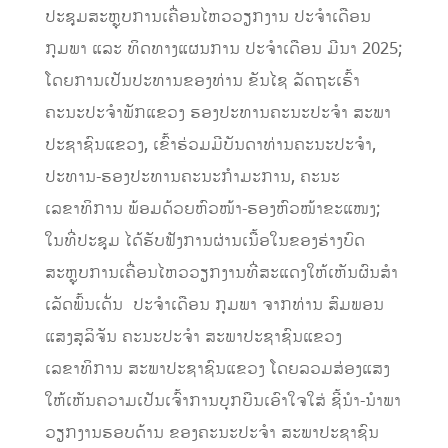
ປະຊຸມສະຫຼຸບການເຄື່ອນໄຫວວຽກງານ ປະຈໍາເດືອນ
ກຸມພາ ແລະ ທິດທາງແຜນການ ປະຈໍາເດືອນ ມີນາ 2025;
ໂດຍການເປັນປະທານຂອງທ່ານ ຂັນໄຊ ລັດຖະເຮົ້າ
ຄະນະປະຈໍາພັກແຂວງ ຮອງປະທານຄະນະປະຈໍາ ສະພາ
ປະຊາຊົນແຂວງ, ເຂົ້າຮ່ວມມີບັນດາທ່ານຄະນະປະຈໍາ,
ປະທານ-ຮອງປະທານຄະນະກໍາມະການ, ຄະນະ
ເລຂາທິການ ພ້ອມດ້ວຍຫົວໜ້າ-ຮອງຫົວໜ້າຂະແໜງ;
ໃນທີ່ປະຊຸມ ໄດ້ຮັບຟັງການຜ່ານເນື້ອໃນຂອງຮ່າງບົດ
ສະຫຼຸບການເຄື່ອນໄຫວວຽກງານທີ່ສະແດງໃຫ້ເຫັນຜົນສໍາ
ເລັດພົ້ນເດັ່ນ ປະຈໍາເດືອນ ກຸມພາ ຈາກທ່ານ ສົມພອນ
ແສງສຸລິຈັນ ຄະນະປະຈໍາ ສະພາປະຊາຊົນແຂວງ
ເລຂາທິການ ສະພາປະຊາຊົນແຂວງ ໂດຍລວມສ່ອງແສງ
ໃຫ້ເຫັນຄວາມເປັນເຈົ້າການບຸກບືນເອົາໃຈໃສ່ ຊີ້ນໍາ-ນໍາພາ
ວຽກງານຮອບດ້ານ ຂອງຄະນະປະຈໍາ ສະພາປະຊາຊົນ