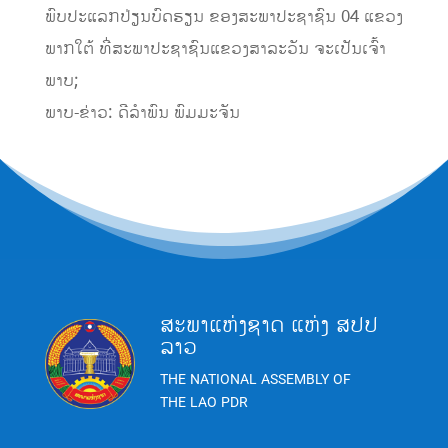
ພົບປະແລກປ່ຽນບົດຮຽນ ຂອງສະພາປະຊາຊົນ 04 ແຂວງ
ພາກໃຕ້ ທີ່ສະພາປະຊາຊົນແຂວງສາລະວັນ ຈະເປັນເຈົ້າ
ພາບ;
ພາບ-ຂ່າວ: ດີລໍາພົນ ພົມມະຈັນ
ສະພາແຫ່ງຊາດ ແຫ່ງ ສປປ
ລາວ
THE NATIONAL ASSEMBLY OF
THE LAO PDR