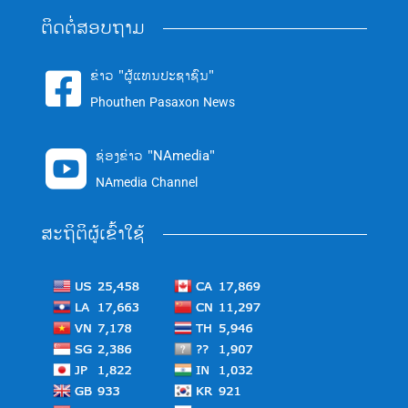
ຕິດຕໍ່ສອບຖາມ
ຂ່າວ "ຜູ້ແທນປະຊາຊົນ"

Phouthen Pasaxon News
ຊ່ອງຂ່າວ "NAmedia"

NAmedia Channel
ສະຖິຕິຜູ້ເຂົ້າໃຊ້