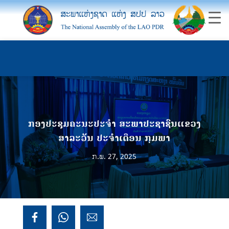
ກອງປະຊຸມຄະນະປະຈໍາ ສະພາປະຊາຊົນແຂວງ
ສາລະວັນ ປະຈໍາເດືອນ ກຸມພາ
ກ.ພ. 27, 2025