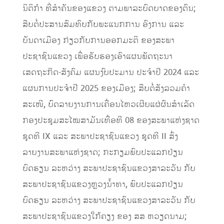
ນິຕິກໍາ ທີ່ສໍາຄັນຂອງແຂວງ ຕາມພາລະບົດບາດຂອງຕົນ;
ສືບຕໍ່ປະສານສົມທົບກັບພະແນກການ ອົງການ ແລະ
ບັນດາເມືອງ ກ່ຽວກັບການອອກມະຕິ ຂອງສະພາ
ປະຊາຊົນແຂວງ ເພື່ອຮັບຮອງເອົາແຜນພັດຖະນາ
ເສດຖະກິດ-ສັງຄົມ ແຜນງົບປະມານ ປະຈໍາປີ 2024 ແລະ
ແຜນການປະຈໍາປີ 2025 ຂອງເມືອງ; ສືບຕໍ່ສັງລວມຄໍາ
ສະເໜີ, ບົດລາຍງານການເຄື່ອນໄຫວເຜີຍແຜ່ຜົນສໍາເລັດ
ກອງປະຊຸມສະໄໝສາມັນເທື່ອທີ 08 ຂອງສະພາແຫ່ງຊາດ
ຊຸດທີ IX ແລະ ສະພາປະຊາຊົນແຂວງ ຊຸດທີ II ສົ່ງ
ລາຍງານສະພາແຫ່ງຊາດ; ກະກຽມພົບປະແລກປ່ຽນ
ບົດຮຽນ ລະຫວ່າງ ສະພາປະຊາຊົນແຂວງສາລະວັນ ກັບ
ສະພາປະຊາຊົນແຂວງຫຼວງນໍ້າທາ, ພົບປະແລກປ່ຽນ
ບົດຮຽນ ລະຫວ່າງ ສະພາປະຊາຊົນແຂວງສາລະວັນ ກັບ
ສະພາປະຊາຊົນແຂວງໃກ້ຄຽງ ຂອງ ສສ ຫວຽດນາມ;