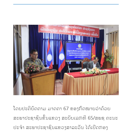
ໂດຍປະຕິບັດຕາມ ມາດຕາ 67 ຂອງກົດໝາຍວ່າດ້ວຍ
ສະພາປະຊາຊົນຂັ້ນແຂວງ ສະບັບເລກທີ 65/ສພຊ ຄະນະ
ປະຈໍາ ສະພາປະຊາຊົນແຂວງສາລະວັນ ໄດ້ເປີດກອງ