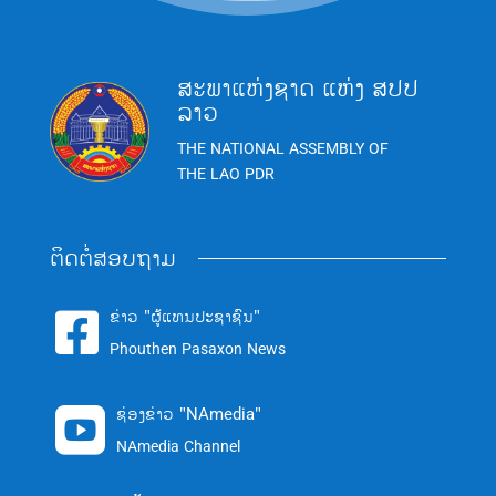
ສະພາແຫ່ງຊາດ ແຫ່ງ ສປປ
ລາວ
THE NATIONAL ASSEMBLY OF
THE LAO PDR
ຕິດຕໍ່ສອບຖາມ
ຂ່າວ "ຜູ້ແທນປະຊາຊົນ"

Phouthen Pasaxon News
ຊ່ອງຂ່າວ "NAmedia"

NAmedia Channel