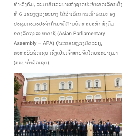
ທໍາ-ສັງຄົມ, ສະມາຊິກສະພາແຫ່ງຊາດປະຈຳເຂດເລືອກຕັ້ງ
ທີ 6 ແຂວງຫຼວງພະບາງ ໄດ້ສຳເລັດການເຂົ້າຮ່ວມກອງ
ປະຊຸມຄະນະປະຈໍາກໍາມາທິການວັດທະນະທໍາ-ສັງຄົມ
ຂອງລັດຖະສະພາອາຊີ (Asian Parliamentary
Assembly – APA) ຢູ່ນະຄອນຫຼວງມົດສະກູ,
ສະຫະພັນລັດເຊຍ ເຊິ່ງເປັນເຈົ້າພາບຈັດໂດຍສະພາດູມາ
(ສະພາຕໍ່າລັດເຊຍ).