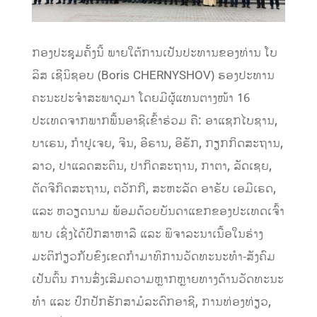
ກອງປະຊຸມຄັ້ງນີ້ ພາຍໃຕ້ການເປັນປະທານຂອງທ່ານ ໂບ
ລິສ ເຊີນິຊອບ (Boris CHERNYSHOV) ຮອງປະທານ
ຄະນະປະຈໍາສະພາດູມາ ໂດຍມີຜູ້ແທນຕາງໜ້າ 16
ປະເທດຈາກພາກພື້ນອາຊີເຂົ້າຮ່ວມ ຄື: ອາແຊກໄບຊານ,
ບາເຣນ, ກໍາປູເຈຍ, ຈີນ, ອີຣານ, ອີຣັກ, ກຽກກິດສະຖານ,
ລາວ, ປາແລດສະຕິນ, ​ປາກິດສະຖານ, ກາຕາ,​ ລັດເຊຍ,
ຕັດຈີກິດສະຖານ, ຕວັກກີ, ສະຫະລັດ ອາຣັບ ເອມີເຣດ,
ແລະ ຫວຽດນາມ ພ້ອມດ້ວຍບັນດາແຂກຂອງປະເທດເຈົ້າ
ພາບ ເຊິ່ງໄດ້ປຶກສາຫາລື ແລະ ພິຈາລະນາເນື້ອໃນຮ່າງ
ມະຕິກ່ຽວກັບຂົງເຂດກໍາມາທິການວັດທະນະທໍາ-ສັງຄົມ
ເປັນຕົ້ນ ການສົ່ງເສີມຄວາມຫຼາກຫຼາຍທາງດ້ານວັດທະນະ
ທໍາ ແລະ ປົກປັກຮັກສາມໍລະດົກອາຊີ, ການທ່ອງທ່ຽວ,