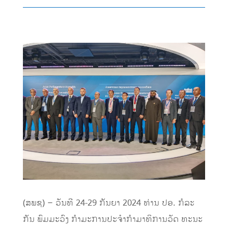
(ສພຊ) – ວັນທີ 24-29 ກັນຍາ 2024 ທ່ານ ປອ. ກໍລະ
ກັນ ພົມມະວົງ ກໍາມະການປະຈໍາກໍາມາທິການວັດ ທະນະ