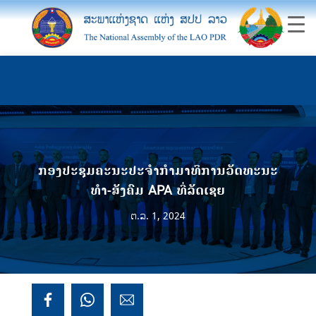
ກອງປະຊຸມຄະນະປະຈໍາກໍາມາທິການວັດທະນະ
ທໍາ-ສັງຄົມ APA ທີ່ລັດເຊຍ
ຕ.ລ. 1, 2024