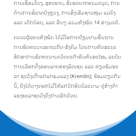
ການເຊື່ອມໂຍງ, ສຸຂະພາບ, ຊັບພະຍາກອນມະນຸດ, ການ
ຕ້ານການສໍ້ລາດບັງຫຼວງ, ການສົ່ງເສີມຊາວໜຸ່ມ ແມ່ຍິງ
ແລະ ເດັກນ້ອຍ, ແລະ ອື່ນໆ ລວມທັງໝົດ 14 ຮ່າງມະຕິ.
ຄະນະຜູ້ແທນທັງໝົດ ໄດ້ມີໂອກາດຢ້ຽມຢາມພື້ນຖານ
ການພັດທະນາເສດຖະກິດ-ສັງຄົມ ໂດຍການທັດສະນະ
ສຶກສາການພັດທະນານະວັດຕະກໍາອັນທັນສະໄໝ, ລະບົບ
ການເລືອກຕັ້ງອອນລາຍຂອງລັດເຊຍ ແລະ ທ່ຽວຊົມພະ
ລາ ຊະວັງເກົ່າແກ່ແກຣມແລງ (Kremlin); ພ້ອມດຽວກັນ
ນີ້, ຍັງໄດ້ວາງດອກໄມ້ໃຫ້ແກ່ນັກຮົບນິລະນາມ ຢູ່ຂ້າງກໍາ
ແພງພະລາຊະວັງດັ່ງກ່າວອີກດ້ວຍ.