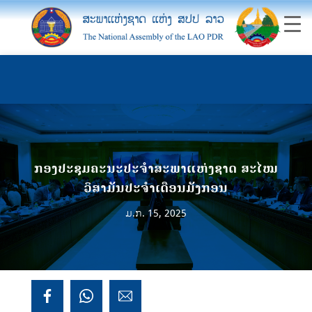
ກອງປະຊຸມຄະນະປະຈຳສະພາແຫ່ງຊາດ ສະໄໝ
ວິສາມັນປະຈໍາເດືອນມັງກອນ
ມ.ກ. 15, 2025