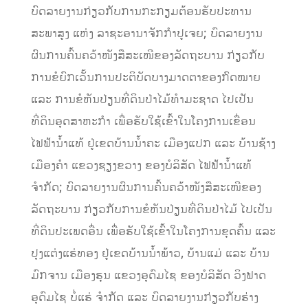
ບົດລາຍງານກ່ຽວກັບການກະກຽມຕ້ອນຮັບປະທານ
ສະພາສູງ ແຫ່ງ ລາຊະອານາຈັກກໍາປູເຈຍ; ບົດລາຍງານ
ຜົນການຄົ້ນຄວ້າໜັງສືສະເໜີຂອງລັດຖະບານ ກ່ຽວກັບ
ການຂໍຍົກເວັ້ນການປະຕິບັດບາງມາດຕາຂອງກົດໝາຍ
ແລະ ການຂໍຫັນປ່ຽນທີ່ດິນປ່າໄມ້ທຳມະຊາດ ໄປເປັນ
ທີ່ດິນອຸດສາຫະກຳ ເພື່ອຮັບໃຊ້ເຂົ້າໃນໂຄງການເຂື່ອນ
ໄຟຟ້ານໍ້າແທ້ ຢູ່ເຂດບ້ານນໍ້າຄະ ເມືອງແປກ ແລະ ບ້ານຊ້າງ
ເມືອງຄໍາ ແຂວງຊຽງຂວາງ ຂອງບໍລິສັດ ໄຟຟ້ານໍ້າແທ້
ຈຳກັດ; ບົດລາຍງານຜົນການຄົ້ນຄວ້າໜັງສືສະເໜີຂອງ
ລັດຖະບານ ກ່ຽວກັບການຂໍຫັນປ່ຽນທີ່ດິນປ່າໄມ້ ໄປເປັນ
ທີ່ດິນປະເພດອື່ນ ເພື່ອຮັບໃຊ້ເຂົ້າໃນໂຄງການຂຸດຄົ້ນ ແລະ
ປຸງແຕ່ງແຮ່ທອງ ຢູ່ເຂດບ້ານນໍ້າພ້າວ, ບ້ານແມ່ ແລະ ບ້ານ
ມົກຈານ ເມືອງຮຸນ ແຂວງອຸດົມໄຊ ຂອງບໍລິສັດ ວິງຟາດ
ອຸດົມໄຊ ບໍ່ແຮ່ ຈຳກັດ ແລະ ບົດລາຍງານກ່ຽວກັບຮ່າງ