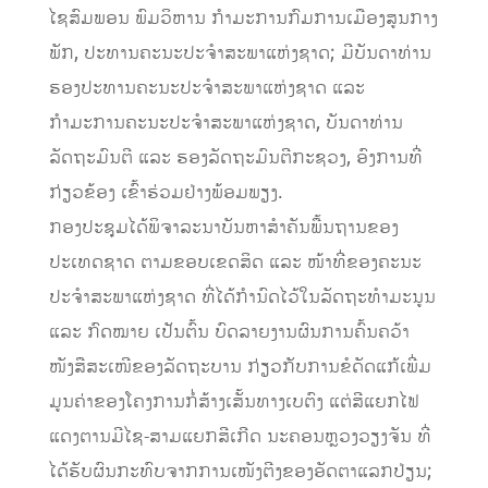
ໄຊສົມພອນ ພົມວິຫານ ກໍາມະການກົມການເມືອງສູນກາງ
ພັກ, ປະທານຄະນະປະຈໍາສະພາແຫ່ງຊາດ; ມີບັນດາທ່ານ
ຮອງປະທານຄະນະປະຈໍາສະພາແຫ່ງຊາດ ແລະ
ກຳມະການຄະນະປະຈໍາສະພາແຫ່ງຊາດ, ບັນດາທ່ານ
ລັດຖະມົນຕີ ແລະ ຮອງລັດຖະມົນຕີກະຊວງ, ອົງການທີ່
ກ່ຽວຂ້ອງ ເຂົ້າຮ່ວມຢ່າງພ້ອມພຽງ.
ກອງປະຊຸມໄດ້ພິຈາລະນາບັນຫາສໍາຄັນພື້ນຖານຂອງ
ປະເທດຊາດ ຕາມຂອບເຂດສິດ ແລະ ໜ້າທີ່ຂອງຄະນະ
ປະຈໍາສະພາແຫ່ງຊາດ ທີ່ໄດ້ກໍານົດໄວ້ໃນລັດຖະທໍາມະນູນ
ແລະ ກົດໝາຍ ເປັນຕົ້ນ ບົດລາຍງານຜົນການຄົ້ນຄວ້າ
ໜັງສືສະເໜີຂອງລັດຖະບານ ກ່ຽວກັບການຂໍດັດແກ້ເພີ່ມ
ມູນຄ່າຂອງໂຄງການກໍ່ສ້າງເສັ້ນທາງເບຕົງ ແຕ່ສີແຍກໄຟ
ແດງຕານມີໄຊ-ສາມແຍກສີເກີດ ນະຄອນຫຼວງວຽງຈັນ ທີ່
ໄດ້ຮັບຜົນກະທົບຈາກການເໜັງຕີງຂອງອັດຕາແລກປ່ຽນ;