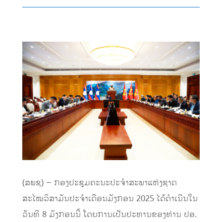
(ສພຊ) – ກອງປະຊຸມຄະນະປະຈໍາສະພາແຫ່ງຊາດ
ສະໄໝວິສາມັນປະຈໍາເດືອນມັງກອນ 2025 ໄດ້ດໍາເນີນໃນ
ວັນທີ 8 ມັງກອນນີ້ ໂດຍການເປັນປະທານຂອງທ່ານ ປອ.