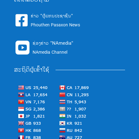
ຂ່າວ "ຜູ້ແທນປະຊາຊົນ"

Phouthen Pasaxon News
ຊ່ອງຂ່າວ "NAmedia"

NAmedia Channel
ສະຖິຕິຜູ້ເຂົ້າໃຊ້