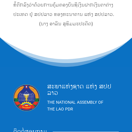
ຂໍ້ຕົກລົງວ່າດ້ວຍການຄຸ້ມຄອງບັນຊີເງິນຝາກເງິນຕາຕ່າງ
ປະເທດ ຢູ່ ສປປລາວ ຂອງທະນາຄານ ແຫ່ງ ສປປລາວ.
(ນາງ ອາລິນ ສຸພິມມະປະດິດ)
ສະພາແຫ່ງຊາດ ແຫ່ງ ສປປ
ລາວ
THE NATIONAL ASSEMBLY OF
THE LAO PDR
ຕິດຕໍ່ສອບຖາມ