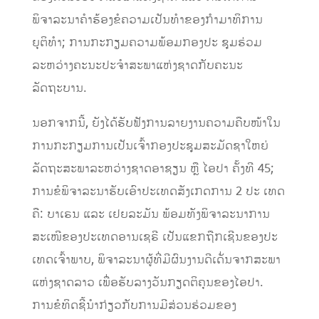
ພິຈາລະນາຄຳຮ້ອງຂໍຄວາມເປັນທຳຂອງກຳມາທິການ
ຍຸຕິທຳ; ການກະກຽມຄວາມພ້ອມກອງປະ ຊຸມຮ່ວມ
ລະຫວ່າງຄະນະປະຈຳສະພາແຫ່ງຊາດກັບຄະນະ
ລັດຖະບານ.
ນອກຈາກນີ້, ຍັງໄດ້ຮັບຟັງການລາຍງານຄວາມຄືບໜ້າໃນ
ການກະກຽມການເປັນເຈົ້າກອງປະຊຸມສະມັດຊາໃຫຍ່
ລັດຖະສະພາລະຫວ່າງຊາດອາຊຽນ ຫຼື ໄອປາ ຄັ້ງທີ 45;
ການຂໍພິຈາລະນາຮັບເອົາປະເທດສັງເກດການ 2 ປະ ເທດ
ຄື: ບາເຣນ ແລະ ເຢຍລະມັນ ພ້ອມທັງພິຈາລະນາການ
ສະເໜີຂອງປະເທດອານເຊຣີ ເປັນແຂກຖືກເຊີນຂອງປະ
ເທດເຈົ້າພາບ, ພິຈາລະນາຜູ້ທີ່ມີຜົນງານດີເດັ່ນຈາກສະພາ
ແຫ່ງຊາດລາວ ເພື່ອຮັບລາງວັນກຽດຕິຄຸນຂອງໄອປາ.
ການຂໍທິດຊີ້ນຳກ່ຽວກັບການມີສ່ວນຮ່ວມຂອງ