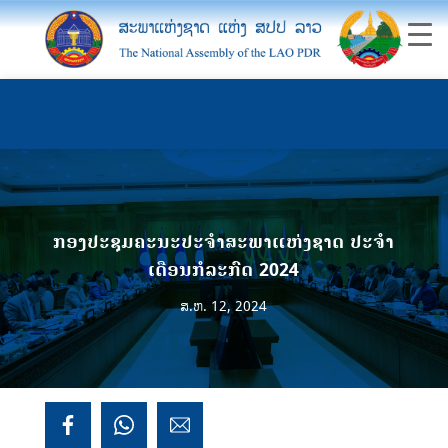
ກອງປະຊຸມຄະນະປະຈຳສະພາແຫ່ງຊາດ ປະຈຳ
ເດືອນກໍລະກົດ 2024
ສ.ຫ. 12, 2024