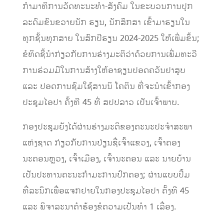
ກຳມາທິການວັດທະນະທຳ-ສັງຄົມ ໃນຂະບວນການປຸກ
ລະດົມຂົນຂວາຍນັກ ຮຽນ, ນັກສຶກສາ ເຂົ້າມາຮຽນໃນ
ທຸກຊັ້ນທຸກສາຍ ໃນສົກປີຮຽນ 2024-2025 ໃຫ້ເພີ່ມຂຶ້ນ;
ຂໍທິດຊີ້ນຳກ່ຽວກັບການຮ່າງມະຕິວ່າດ້ວຍການເພີ່ມທະວີ
ການຮ່ວມມືໃນການສ້າງໃຫ້ອາຊຽນປອດຄວັນຢາສູບ
ແລະ ປອດການຊົມໃຊ້ສານນິ ໂຄຕິນ ທີ່ຈະນຳເຂົ້າກອງ
ປະຊຸມໄອປາ ຄັ້ງທີ 45 ທີ່ ສປປລາວ ເປັນເຈົ້າພາບ.
ກອງປະຊຸມຍັງໄດ້ຜ່ານຮ່າງມະຕິຂອງຄະນະປະຈຳສະພາ
ແຫ່ງຊາດ ກ່ຽວກັບການປ່ຽນຊື່ເຈົ້າແຂວງ, ເຈົ້າຄອງ
ນະຄອນຫຼວງ, ເຈົ້າເມືອງ, ເຈົ້ານະຄອນ ແລະ ນາຍບ້ານ
ເປັນປະທານຄະນະກຳມະການປົກຄອງ; ຜ່ານແບບປຶ້ມ
ທີ່ລະນຶກເພື່ອແຈກຢາຍໃນກອງປະຊຸມໄອປາ ຄັ້ງທີ 45
ແລະ ພິຈາລະນາຄຳຮ້ອງຂໍຄວາມເປັນທຳ 1 ເລື່ອງ.