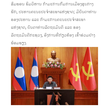
ສົມພອນ ພົມວິຫານ ກໍາມະການກົມການເມືອງສູນກາງ
ພັກ, ປະທານຄະນະປະຈໍາສະພາແຫ່ງຊາດ; ມີບັນດາທ່ານ
ຮອງປະທານ ແລະ ກຳມະການຄະນະປະຈໍາສະພາ
ແຫ່ງຊາດ, ບັນດາທ່ານລັດຖະມົນຕີ ແລະ ຮອງ
ລັດຖະມົນຕີກະຊວງ, ອົງການທີ່ກ່ຽວຂ້ອງ ເຂົ້າຮ່ວມຢ່າງ
ພ້ອມພຽງ.