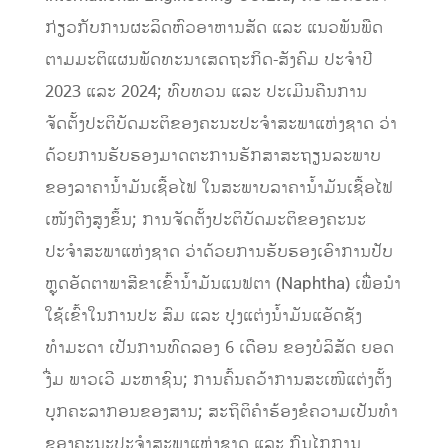
ກ່ຽວກັບການຜະລິດຫົວອາຫານສັດ ແລະ ແນວພັນພືດ
ຕາມມະຕິແຜນພັດທະນາເສດຖະກິດ-ສັງຄົມ ປະຈຳປີ
2023 ແລະ 2024; ທົບທວນ ແລະ ປະເມີນຄືນການ
ຈັດຕັ້ງປະຕິບັດມະຕິຂອງຄະນະປະຈຳສະພາແຫ່ງຊາດ ວ່າ
ດ້ວຍການຮັບຮອງມາດຕະການຮັກສາສະຖຽນລະພາບ
ຂອງລາຄານ້ຳມັນເຊື້ອໄຟ ໃນສະພາບລາຄານ້ຳມັນເຊື້ອໄຟ
ເໜັງຕີງສູງຂຶ້ນ; ການຈັດຕັ້ງປະຕິບັດມະຕິຂອງຄະນະ
ປະຈຳສະພາແຫ່ງຊາດ ວ່າດ້ວຍການຮັບຮອງເອົາການປັບ
ຫຼຸດອັດຕາພາສີຂາເຂົ້ານ້ຳມັນແນຟຕາ (Naphtha) ເພື່ອນຳ
ໃຊ້ເຂົ້າໃນການປະ ສົມ ແລະ ປຸງແຕ່ງນ້ຳມັນແອັດຊັງ
ທຳມະດາ ເປັນການທົດລອງ 6 ເດືອນ ຂອງບໍລິສັດ ຍອດ
ງື່ມ ພາວເວີ ມະຫາຊົນ; ການຄົ້ນຄວ້າການສະເໜີແຕ່ງຕັ້ງ
ບຸກຄະລາກອນຂອງສານ; ສະຖິຕິຄຳຮ້ອງຂໍຄວາມເປັນທຳ
ຂອງຄະນະປະຈຳສະພາແຫ່ງຊາດ ແລະ ກົນໄກການ