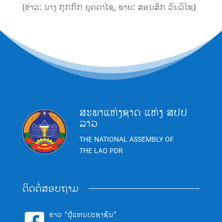
(ຂ່າວ: ນາງ ກຸກກິກ ບຸດດາໄຊ, ພາບ: ສອນສັກ ວັນວິໄຊ)
ສະພາແຫ່ງຊາດ ແຫ່ງ ສປປ
ລາວ
THE NATIONAL ASSEMBLY OF
THE LAO PDR
ຕິດຕໍ່ສອບຖາມ
ຂ່າວ "ຜູ້ແທນປະຊາຊົນ"
