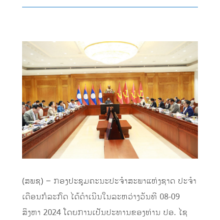
(ສພຊ) – ກອງປະຊຸມຄະນະປະຈຳສະພາແຫ່ງຊາດ ປະຈຳ
ເດືອນກໍລະກົດ ໄດ້ດໍາເນີນໃນລະຫວ່າງວັນທີ 08-09
ສິງຫາ 2024 ໂດຍການເປັນປະທານຂອງທ່ານ ປອ. ໄຊ