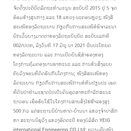
ຈັດຕັ້ງປະຕິບັດລັດຖະທຳມະນູນ ສະບັບປີ 2015 ຢູ່ 5 ຈຸດ
ອ້ອມຂ້າງສູນກາງ ແລະ 18 ແຂວງ-ນະຄອນຫຼວງ; ໜັງສື
ສະເໜີຂອງລັດຖະບານ ກ່ຽວກັບການສະເໜີຂໍພິຈາລະນາ
ຍົກເວັ້ນບາງມາດຕາຂອງລັດຖະບັນຍັດ ສະບັບເລກທີ
002/ປປທ, ລົງວັນທີ 17 ມິຖຸ ນາ 2021 ຜົນປະໂຫຍດ
ຂອງລັດຖະບານ ແລະ ການເປີດບັນຊີສຳຮອງຂອງ
ໂຄງການຄຸ້ມຄອງຍານພາຫະນະ ແລະ ການຂົນສົ່ງແບບ
ຄົບວົງຈອນທີ່ຕິດພັນກັບໂຄງການ; ໜັງສືສະເໜີຂອງ
ລັດຖະບານ ກ່ຽວກັບການສະເໜີການຂໍຫັນປ່ຽນປະ ເພດ
ທີ່ດິນປ່າທຳມະຊາດໄປເປັນດິນອຸດສາຫະກຳລັກສະນະ
ຖາວອນ ເພື່ອຮັບໃຊ້ໃນໂຄງການສາຍສົ່ງໄຟຟ້າແຮງສູງ
500 ກວ ແຕ່ສະຖານນີບ້ານຫາດ-ບ້ານນາ ແຂວງຈຳປາສັກ
ຫາ ສະຖານນີພູວົງ ແຂວງອັດຕະປື ຂອງບໍລິສັດ YEIG
international Engineering CO.Ltd; ຄວາມຄືບໜ້າ