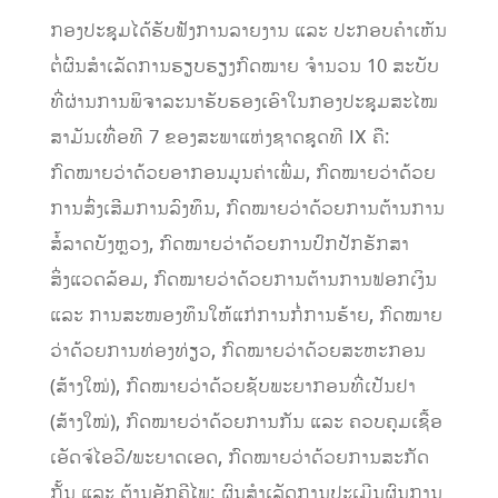
ກອງປະຊຸມໄດ້ຮັບຟັງການລາຍງານ ແລະ ປະກອບຄຳເຫັນ
ຕໍ່ຜົນສຳເລັດການຮຽບຮຽງກົດໝາຍ ຈຳນວນ 10 ສະບັບ
ທີ່ຜ່ານການພິຈາລະນາຮັບຮອງເອົາໃນກອງປະຊຸມສະໄໝ
ສາມັນເທື່ອທີ 7 ຂອງສະພາແຫ່ງຊາດຊຸດທີ IX ຄື:
ກົດໝາຍວ່າດ້ວຍອາກອນມູນຄ່າເພີ່ມ, ກົດໝາຍວ່າດ້ວຍ
ການສົ່ງເສີມການລົງທຶນ, ກົດໝາຍວ່າດ້ວຍການຕ້ານການ
ສໍ້ລາດບັງຫຼວງ, ກົດໝາຍວ່າດ້ວຍການປົກປັກຮັກສາ
ສິ່ງແວດລ້ອມ, ກົດໝາຍວ່າດ້ວຍການຕ້ານການຟອກເງິນ
ແລະ ການສະໜອງທຶນໃຫ້ແກ່ການກໍ່ການຮ້າຍ, ກົດໝາຍ
ວ່າດ້ວຍການທ່ອງທ່ຽວ, ກົດໝາຍວ່າດ້ວຍສະຫະກອນ
(ສ້າງໃໝ່), ກົດໝາຍວ່າດ້ວຍຊັບພະຍາກອນທີ່ເປັນຢາ
(ສ້າງໃໝ່), ກົດໝາຍວ່າດ້ວຍການກັນ ແລະ ຄວບຄຸມເຊື້ອ
ເອັດຈ໌ໄອວີ/ພະຍາດເອດ, ກົດໝາຍວ່າດ້ວຍການສະກັດ
ກັ້ນ ແລະ ຕ້ານອັກຄີໄພ; ຜົນສຳເລັດການປະເມີນຜົນການ