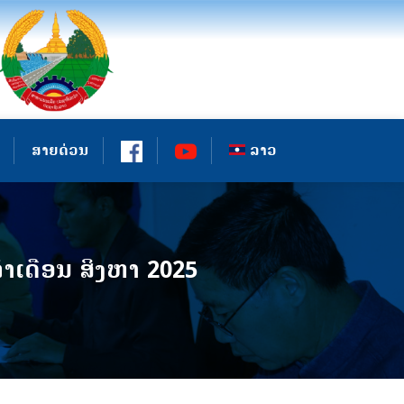
ສາຍດ່ວນ
ລາວ
ເດືອນ ສິງຫາ 2025