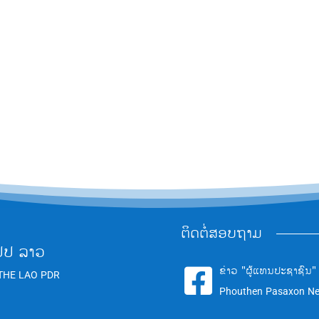
ຕິດຕໍ່ສອບຖາມ
ປປ ລາວ
ຂ່າວ "ຜູ້ແທນປະຊາຊົນ"

THE LAO PDR
Phouthen Pasaxon N