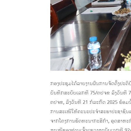
ກອງປະຊຸມໄດ້ລາຍງານຜົນການຈັດຕັ້ງປະຕິ
ບັນທຶກສະບັບເລກທີ 75/ຄປຈຂ ລົງວັນທີ 7
ຄປຈຂ, ລົງວັນທີ 21 ກໍລະກົດ 2025 ພ້ອມນ
ການສະເໜີໃຫ້ຄະນະປະຈຳສະພາປະຊາຊົນແຂວງ
ຈາກໂຄງການພັດທະນາກະສິກຳ, ອຸດສາຫະກຳ,
ສະເໜີຂອງທ່ານເຈົ້າແຂວງສະບັບເລກທີ 92/