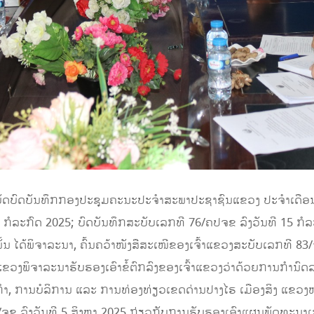
ບັດບົດບັນທຶກກອງປະຊຸມຄະນະປະຈຳສະພາປະຊາຊົນແຂວງ ປະຈໍາເດືອນກໍລ
 ກໍລະກົດ 2025; ບົດບັນທຶກສະບັບເລກທີ 76/ຄປຈຂ ລົງວັນທີ 15 ກໍລ
ັ້ນ ໄດ້ພິຈາລະນາ, ຄົ້ນຄວ້າໜັງສືສະເໜີຂອງເຈົ້າແຂວງສະບັບເລກທີ 83
ພິຈາລະນາຮັບຮອງເອົາຂໍ້ຕົກລົງຂອງເຈົ້າແຂວງວ່າດ້ວຍການກຳນົດລາຄ
 ການບໍລິການ ແລະ ການທ່ອງທ່ຽວເຂດດ່ານປາງໄຮ ເມືອງສິງ ແຂວງຫລວງ
ຈຂ ລົງວັນທີ 5 ສິງຫາ 2025 ກ່ຽວກັບການຮັບຮອງເອົາແຜນພັດທະນາເສ