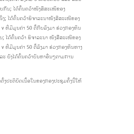
ບກັນ; ໄດ້ຄົ້ນຄວ້າໜັງສືສະເໜີຂອງ
; ໄດ້ຄົ້ນຄວ້າພິຈາລະນາໜັງສືສະເໜີຂອງ
ີ່ມີມູນຄ່າ 50 ຕື້ກີບລົງມາ ຮ່ວງກອງທຶນ
ໄດ້ຄົ້ນຄວ້າ ພິຈາລະນາ ໜັງສືືສະເໜີຂອງ
ທີ່ມີມູນຄ່າ 50 ຕື້ລົງມາ ຮ່ວງກອງທຶນທາງ
 ຍັງໄດ້ຄົ້ນຄວ້າບັນຫາອື່ນໆຕາມການ
ງປະຕິບັດເນື້ອໃນຂອງກອງປະຊຸມຄັ້ງນີ້ໃຫ້