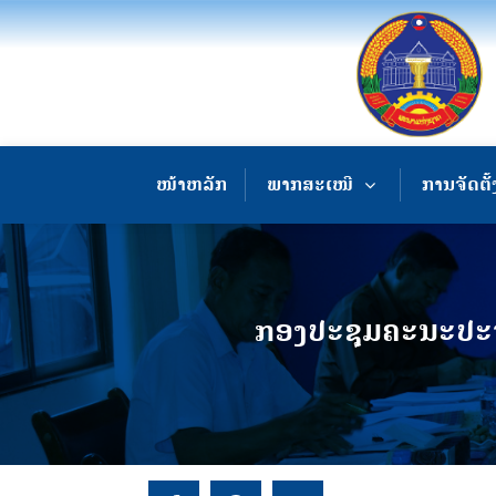
ໜ້າຫລັກ
ພາກສະເໜີ
ການຈັດຕັ້
ກອງປະຊຸມຄະນະປະຈ