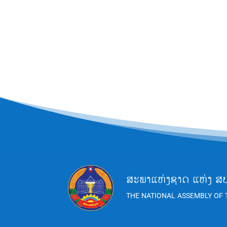
ສະພາແຫ່ງຊາດ ແຫ່ງ ສ
THE NATIONAL ASSEMBLY OF 