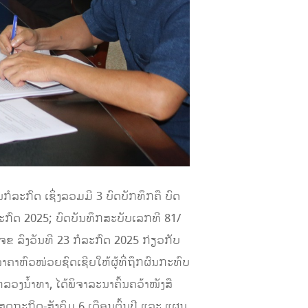
ະກົດ ເຊິ່ງລວມມີ 3 ບົດບັກທຶກຄື ບົດ
ະກົດ 2025; ບົດບັນທຶກສະບັບເລກທີ 81/
/ຈຂ ລົງວັນທີ 23 ກໍລະກົດ 2025 ກ່ຽວກັບ
າຫົວໜ່ວຍຊົດເຊີຍໃຫ້ຜູ້ທີ່ຖຶກຜົນກະທົບ
ນໍ້າທາ, ໄດ້ພິຈາລະນາຄົ້ນຄວ້າໜັງສື
ດຖະກິດ-ສັງຄົມ 6 ເດືອນຕົ້ນປີ ແລະ ແຜນ