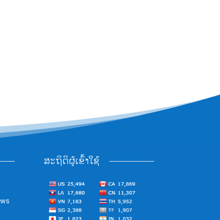
ສະຖິຕິຜູ້ເຂົ້າໃຊ້
ews