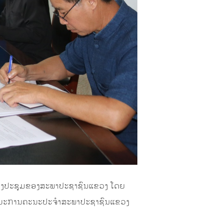
ຫ້ອງປະຊຸມຂອງສະພາປະຊາຊົນແຂວງ ໂດຍ
ໍາມະການຄະນະປະຈໍາສະພາປະຊາຊົນແຂວງ