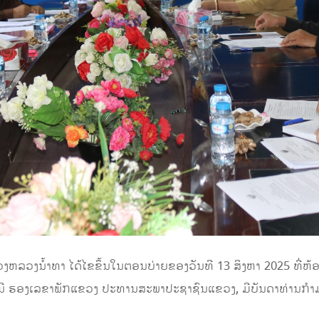
ລວງນໍ້າທາ ໄດ້ໄຂຂຶ້ນໃນຕອນບ່າຍຂອງວັນທີ 13 ສິງຫາ 2025 ທີ່
ານີ ຮອງເລຂາພັກແຂວງ ປະທານສະພາປະຊາຊົນແຂວງ, ມີບັນດາທ່ານກ