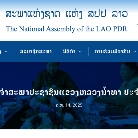
ງ
ສະມາຊິກສະພາ
ນິຕິກຳ
ການຮ່ວມມືສາກົນ
ຳສະພາປະຊາຊົນແຂວງຫລວງນໍ້າທາ ປະຈໍາ
ສ.ຫ. 14, 2025