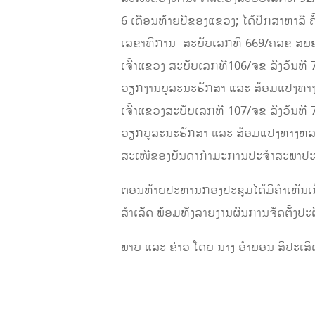
6 ເດືຶອນທ້າຍປີຂອງແຂວງ; ໄດ້ປຶກສາຫາລື ຄ
ເລຂາທິການ ສະບັບເລກທີ 669/ຄລຂ ສພຂ ລ
ເຈົ້າແຂວງ ສະບັບເລກທີ106/ຈຂ ລົງວັນທີ 
ວຽກງານບູລະນະຮັກສາ ແລະ ສ້ອມແປງທາງຫລວ
ເຈົ້າແຂວງສະບັບເລກທີ 107/ຈຂ ລົງວັນທີ 
ວຽກບູລະນະຮັກສາ ແລະ ສ້ອມແປງທາງຫລວງແ
ສະເໜີຂອງບັນດາກໍາມະການປະຈໍາສະພາປະ
ຕອນທ້າຍປະທານກອງປະຊຸມໄດ້ມີຄໍາເຫັນເນັ
ສຳເລັດ ພ້ອມທັງລາຍງານຜົນການຈັດຕັ້ງປ
ພາບ ແລະ ຂ່າວ ໂດຍ ນາງ ອໍາພອນ ສີປະເສີ