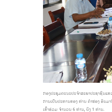
ກອງປະຊຸມຄະນະປະຈໍາສະພາປະຊາຊົນແຂວງຫ
ການເປັນປະທານຂອງ ທ່ານ ຄໍາຟອງ ອິນມ
ເຂົ້າຮ່ວມ ຈໍານວນ 6 ທ່ານ, ຍິງ 1 ທ່ານ.