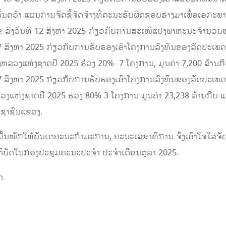
ົ້ນຄວ້າ ແຜນການຈັດຊື້ຈັດຈ້າງທີ່ຄະນະຮັບຜິດຊອບຮ່າງມາເພື່ອເອກະພາ
ົງວັນທີ 12 ສິງຫາ 2025 ກ່ຽວກັບການສະເໜີແປງພາຫະນະຈຳນວນໜຶ່ງ
7 ສິງຫາ 2025 ກ່ຽວກັບການຮັບຮອງເອົາໂຄງການລົງທຶນຂອງລັດປະເພດ v ທ
ງແຫ່ງຊາດປີ 2025 ຮ່ວງ 20% 7 ໂຄງການ, ມູນຄ່າ 7,200 ລ້ານກີບ; 
7 ສິງຫາ 2025 ກ່ຽວກັບການຮັບຮອງເອົາໂຄງການລົງທຶນຂອງລັດປະເພດ v 
ຫ່ງຊາດປີ 2025 ຮ່ວງ 80% 3 ໂຄງການ ມູນຄ່າ 23,238 ລ້ານກີບ ແລະ
ຊາຊົນແຂວງ.
້ນໜັກໃຫ້ບັນດາຄະນະກຳມະການ, ຄະນະເລຂາທິການ ຈົ່ງເອົາໃຈໃສ່ຈັດຕັ້
ະຕິບັດໃນກອງປະຊຸມຄະນະປະຈຳ ປະຈຳເດືອນຕຸລາ 2025.
ດ