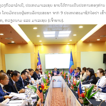
ຫຼວງກົວລາລຳເປີ, ປະເທດມາເລເຊຍ ພາຍໃຕ້ການເປັນປະທານຂອງທ່ານ ອັຊ
ຍມີຄະນະຜູ້ແທນລັດຖະສະພາ ຈາກ 9 ປະເທດສະມາຊິກໄອປາ ເຂົ້າຮ່ວມ
 ໄທ, ຫວຽດນາມ ແລະ ມາເລເຊຍ (ເຈົ້າພາບ).