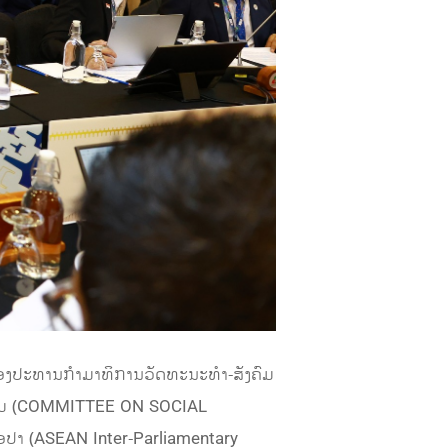
 ຮອງປະທານກຳມາທິການວັດທະນະທຳ-ສັງຄົມ
ງຄົມ (COMMITTEE ON SOCIAL
ອປາ (ASEAN Inter-Parliamentary