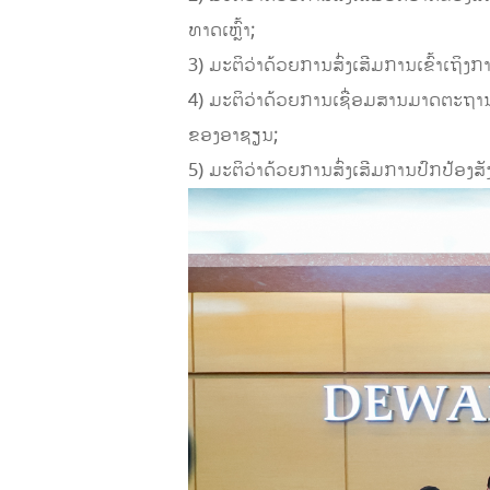
ທາດເຫຼົ້າ;
3) ມະຕິວ່າດ້ວຍການສົ່ງເສີມການເຂົ້າເຖ
4) ມະຕິວ່າດ້ວຍການເຊື່ອມສານມາດຕະຖານ
ຂອງອາຊຽນ;
5) ມະຕິວ່າດ້ວຍການສົ່ງເສີມການປົກປ້ອງສັ