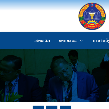
ໜ້າຫລັກ
ພາກສະເໜີ
ການຈັດຕັ້