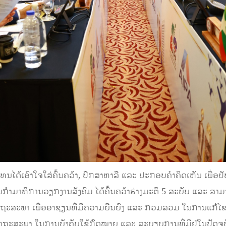
ໄດ້ເອົາໃຈໃສ່ຄົ້ນຄວ້າ, ປຶກສາຫາລື ແລະ ປະກອບຄຳຄິດເຫັນ ເພື່ອປັບປ
າມາທິການວຽກງານສັງຄົມ ໄດ້ຄົ້ນຄວ້າຮ່າງມະຕິ 5 ສະບັບ ແລະ ສາມາດ
ັດຖະສະພາ ເພື່ອອາຊຽນທີ່ມີຄວາມຍືນຍົງ ແລະ ກວມລວມ ໃນການແກ້ໄ
ດຖະສະພາ ໃນການບັງຄັບໃຊ້ກົດໝາຍ ແລະ ລະບຽບການທີ່ມີຢູ່ໃນປັດຈຸບັນ 