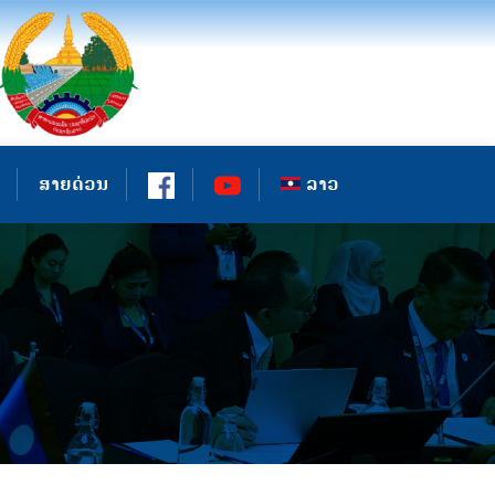
ສາຍດ່ວນ
ລາວ