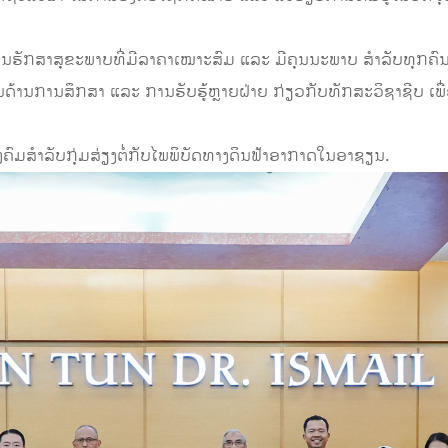
ິງການຮັກສາສຸຂະພາບທີ່ມີລາຄາເໝາະສົມ ແລະ ມີຄຸນນະພາບ ສໍາລັບທຸກຄ
ດ້ານການສຶກສາ ແລະ ການຮັບຮູ້ຫຼາຍຝ່າຍ ກ່ຽວກັບທັກສະວິຊາຊີບ ເ
ງຄົມສໍາລັບກຸ່ມສ່ຽງຕໍ່ກັບໄພພິບັດທາງດິນຟ້າອາກາດໃນອາຊຽນ.