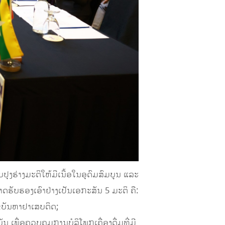
ຸງຮ່າງມະຕິໃຫ້ມີເນື້ອໃນອຸດົມສົມບູນ ແລະ
ຮັບຮອງເອົາຢ່າງເປັນເອກະສັນ 5 ມະຕິ ຄື:
ຂບັນຫາຢາເສບຕິດ;
ເພື່ອຄວບຄຸມການບໍລິໂພກເຄື່ອງດື່ມທີ່ມີ