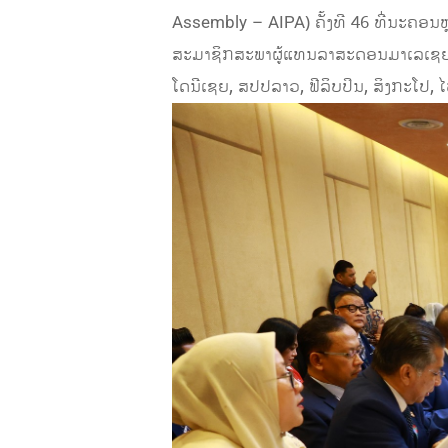
Assembly – AIPA) ຄັ້ງທີ 46 ທີ່ນະຄອນ
ສະມາຊິກສະພາຜູ້ແທນລາສະດອນມາເລເຊຍ ໂດ
ໂດນີເຊຍ, ສປປລາວ, ຟີລິບປິນ, ສິງກະໂປ,