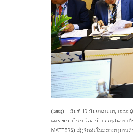
(ສພຊ) – ວັນທີ 19 ກັນຍາຜ່ານມາ, ຄະນ
ແລະ ທ່ານ ອໍາໄພ ຈິດມານົນ ຮອງປະທານກ
MATTERS) ເຊິ່ງຈັດຂຶ້ນໃນລະຫວ່າງການດ