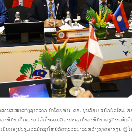
ະຜູ້ແທນສະພາແຫ່ງຊາດລາວ ນໍາໂດຍທ່ານ ດຣ. ບຸນລ້ອມ ແກ້ວບົວໂຮມ
ໍາມາທິການກົດໝາຍ ໄດ້ເຂົ້າຮ່ວມກອງປະຊຸມກໍາມາທິການວຽກງານສັ
ໍາເນີນກອງປະຊຸມສະມັດຊາໃຫຍ່ລັດຖະສະພາລະຫວ່າງຊາດອາຊຽນ ຫຼື ໄ