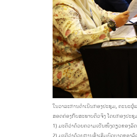
ໃນວາລະການດໍາເນີນກອງປະຊຸມ, ຄະນະຜູ້ແທນ
ສອດຄ່ອງກັບສະພາບຕົວຈິງ ໂດຍກອງປະຊຸມກໍ
1) ມະຕິວ່າດ້ວຍຄວາມເປັນໜຶ່ງດຽວຂອງລ
2) ມະຕິວ່າດ້ວຍການສົ່ງເສີມບົດບາດຂອງລັ