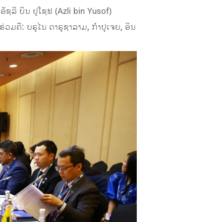
ລີ ບິນ ຢູໂຊຟ (Azli bin Yusof)
ຄື: ບຣູໄນ ດາຣູຊາລາມ, ກໍາປູເຈຍ, ອິນ