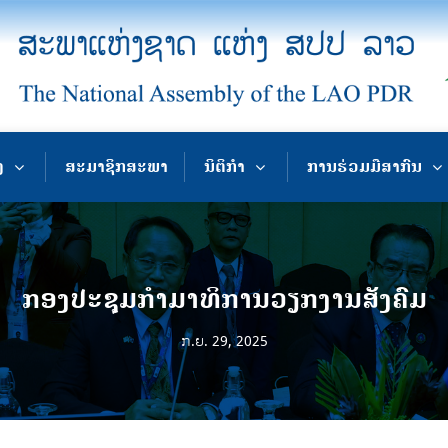
ງ
ສະມາຊິກສະພາ
ນິຕິກຳ
ການຮ່ວມມືສາກົນ
ກອງປະຊຸມກໍາມາທິການວຽກງານສັງຄົມ
ກ.ຍ. 29, 2025