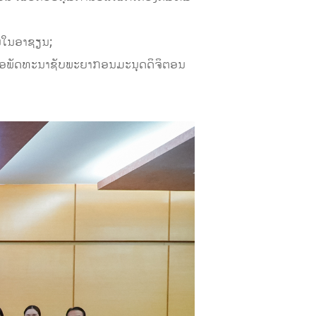
ົນໃນອາຊຽນ;
ພື່ອພັດທະນາຊັບພະຍາກອນມະນຸດດິຈິຕອນ