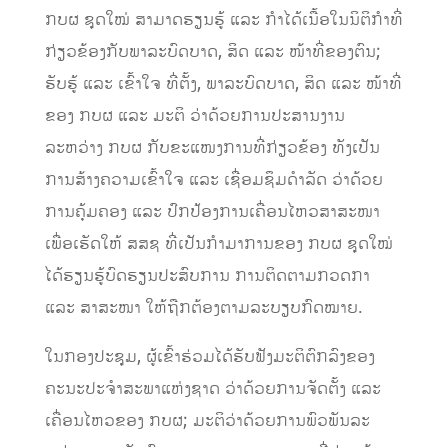
ກບຜ
ຊຸດໃໝ່ ສາມາດຮຽນຮູ້ ແລະ ກຳໄດ້ເນ
ື້ອໃນນິຕິກຳ
ທີ່
ກ່ຽວຂ້ອງກັບພາລະບົດບາດ, ສິດ ແລະ ໜ້າທີ່ຂອງຕົນ
;
ຮັບຮູ້ ແລະ ເຂົ້າໃຈ ທີ່ຕັ້ງ, ພາລະບົດບາດ, ສິດ
ແລະ ໜ້າທີ່
ຂອງ
ກບຜ
ແລະ
ມະຕິ
ວ່າດ້ວຍການປະສານງານ
ລະຫວ່າງ ກບຜ
ກັບ
ຂະແໜງການທີ່ກ່ຽວຂ້ອງ
ທັງ
ເປັນ
ການ
ສ້າງຄວາມເຂົ້າໃຈ ແລະ ເຊື່ອມຊຶມດຳລັດ
ວ່າດ້ວຍ
ການຄ
ຸ້ມຄອງ ແລະ ປົກປ້ອງການເຄື່ອນໄຫວສາສະໜາ
ເພື່ອເຮັດໃຫ້
ສສຊ
ທີ່ເປັນກຳມາ
ການ
ຂອງ
ກບຜ
ຊຸດໃໝ່
ໄດ້ຮຽນຮູ້ບົດຮຽນປະສົບການ ການຕິດຕາມກວດກາ
ແລະ
ສາສະໜາ
ໃຫ້ຖືກຕ້ອງຕາມລະບຽບກົດໝາຍ
.
ໃນກອງປະຊຸມ, ຜູ້ເຂົ້າຮ່ວມໄດ້ຮັບຟັງ
ມະຕິຕົກລົ
ງຂອງ
ຄະນະປະຈຳສະພາແຫ່ງຊາດ ວ່າດ້ວຍ
ການຈັດຕັ້ງ ແລະ
ເຄື່ອນໄ
ຫວຂອງ
ກບຜ
;
ມະຕິ
ວ່າດ້ວຍການພົວພັນລະ