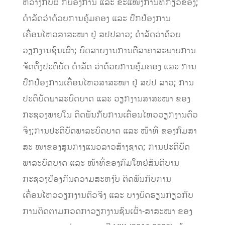
ຫວ່າງ
ກບຜ
ກັບອົງການ ແລະ ຂະແໜ
ງການທີ່ກ່ຽວຂ້ອງ;
ດຳລັດ
ວ່າດ້ວຍການ
ຄຸ້ມຄອງ ແລະ ປົກປ້ອງການ
ເຄື່ອນໄຫວສາສະໜາ
ຢູ່
ສປປ
ລາວ;
ດຳລັດ
ວ່າດ້ວຍ
ວຽກງານຊົນເຜົ່າ;
ບົດລາຍງານການຕີລາຄາສະພາບການ
ຈັດຕັ້ງປະຕິບັດ ດຳລັດ ວ່າດ້ວຍການຄຸ້ມຄອງ ແລະ ການ
ປົກປ້ອງການເຄື່ອນໄຫວສາສະໜາ ຢູ່ ສປປ ລາວ
;
ການ
ປະຕ
ິບັດພາລະບົດບາດ ແລະ
ວຽກງານ
ສາສະໜາ
ຂອງ
ກະຊວງພາຍໃນ ຕິດພັນກັບການເຄື່ອນໄຫວວຽກງານຕົວ
ຈິງ;
ການປະຕິບັດພາລະບົດບາດ ແລະ ໜ້າທີ່
ຂອງກົມສາ
ສະ
ໜາ
ຂອງສູນກາງແນວລາວສ້າງຊາດ;
ການປະຕິບັດ
ພາລະບົດບາດ ແລະ ໜ້າທີ່ຂອງກົມໃຫຍ່ສັນຕິບານ
ກະຊວງປ້ອງກັນຄວາມສະຫງົບ ຕິ
ດພັນກັບການ
ເຄື່ອນໄຫວວຽກງານຕົວຈິງ ແລະ ບາງບົດຮຽນ
ກ່ຽວ
ກັບ
ການຕິດຕາມກວດກາວຽກງານຊົນເຜົ່າ-ສາສະໜາ ຂອງ