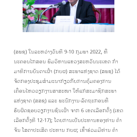
​
(ສພຊ)
ໃນລະຫວ່າງ
ວັນທີ
9
-1
0
ກຸມພາ
2022
, ທີ່
ນະຄອນໄກສອນ
ພົມວິຫານ
ແຂວງສະຫວັນນະເຂດ
ກໍາ
ມາທິການບັນດາເຜົ່າ
(ກບຜ)
ສະພາແຫ່ງຊາດ
(ສພຊ)
ໄດ້
ຈັດ
ກອງປະຊຸມສຳມະນາ
ກ່ຽວກັບ
ການຄຸ້ມຄອງການ
ເຄື່ອນໄຫວ
ວຽກງານສາສະໜາ
ໃຫ້ແກ່
ສະມາຊິກສະພ
າ
ແຫ່ງຊາດ (ສສຊ)
ແລະ ພະນັກງານ-ລັດຖະກອນ
ທີ່
ຮັບຜິດຊອບວຽກງານຊົນເຜົ່າ
ຈາກ
6
ເຂດເລືອກຕັ້ງ (
ເຂດ
ເລືອກຕັ້ງ
ທີ 1
2-17
)
;
ໂດຍ
ການເປັນປະທານຂອງທ່ານ ຄໍາ
ຈັນ ໂສຕາປະເສີດ ປະທານ
ກບຜ; ເຂົ້າຮ່ວມມີ
ທ່ານ ຄຳ