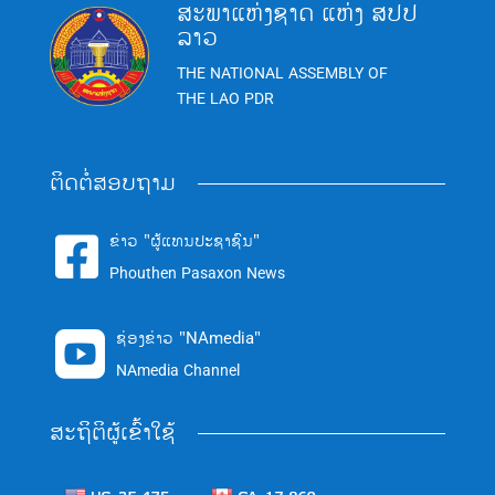
ສະພາແຫ່ງຊາດ ແຫ່ງ ສປປ
ລາວ
THE NATIONAL ASSEMBLY OF
THE LAO PDR
ຕິດຕໍ່ສອບຖາມ
ຂ່າວ "ຜູ້ແທນປະຊາຊົນ"

Phouthen Pasaxon News
ຊ່ອງຂ່າວ "NAmedia"

NAmedia Channel
ສະຖິຕິຜູ້ເຂົ້າໃຊ້