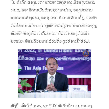
ໃບ ດຳລັດ
ຮອງປະທາ
ນສະພາແຫ່ງຊາດ
;
ມີ
ຮອງປະທານ
ກບຜ
,
ຮອງລັດຖະມົນຕີກະຊວງພາຍໃນ, ຮອງປະທານ
ແນວລາວສ້າງຊາດ,
ສສຊ
ຈາກ
6
ເຂດເລືອກຕັ້ງ
,
ຫົ
ວໜ້າ
ກົມໃຫຍ່ສັນຕິບານ,
ຕ
າງໜ
້າຈາກອົງການສາສະໜາຕ່າງໆ,
ຫົວໜ້າ-ຮອງຫົວໜ້າກົມ
ແລະ
ຫົວໜ້າ-ຮອງຫົວໜ້າ
ພະແນກ
ພ້ອມດ້ວຍພາກສ
່ວນ
ທີ່ກ່ຽວຂ້ອງເຂົ້າຮ່ວມ
.
ທັງນີ້,
ເພື່ອ
ໃຫ້
ສສຊ
ຊຸດທີ
IX
ທີ່ເ
ປັນກຳມະການຂອງ