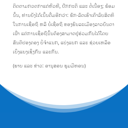
ຕິດຕາມກວດກາແຕ່ຫົວທີ
, ປົກກະຕິ ແລະ ຕໍ່ເນື
ອງ; ພ້ອມ
ນັ້ນ, ທ່ານຍັງໄດ້ເນັ້
ນ
ຕື່ມອີກວ່າ:
ພັກ-ລັດ
ເຮົາເຄົາລົບສິດທິ
ໃນການເຊື່ອຖື ຫລື ບໍ່ເຊື່ອ
ຖື
ຂອງພົນລະເມືອງລາວບັນດາ
ເຜົ່າ ແຕ່ການເຊື່ອຖືນັ້ນຕ້ອງສາມາດຢູ່ຮ່ວມກັນໄດ້ໂດຍ
ສັນຕິປອງດອງ
ບໍ່ຈຳແນກ
,
ແບ່ງແຍກ ແລ
ະ ຊ່ວຍເຫລືອ
ເບິ່ງແຍງເຊິ່ງກັນ ແລະ
ກັນ.
(ພາບ ແລະ ຂ່າວ: ອານຸສອນ ພູມມີທອນ)