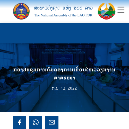
ກອງປະຊຸມການຄຸ້ມຄອງການເຄື່ອນໄຫວວຽກງານ
ສາສະໜາ
ກ.ພ. 12, 2022