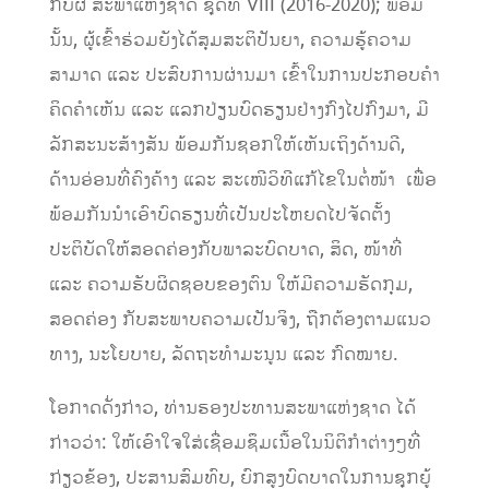
ກບຜ
ສະ
ພາແຫ່ງຊາດ ຊຸດທີ
VIII (2016
-2020
)
; ພ້ອມ
ນັ້ນ,
ຜູ້ເຂົ້າຮ
່ວມ
ຍັງໄດ້
ສຸມສະຕິປັນຍາ
,
ຄວາມຮູ້ຄວາມ
ສາມາດ ແລະ ປະສົບການຜ່ານມາ ເຂົ້າໃນການປະກອບຄໍາ
ຄິດຄໍາເຫັນ ແລະ ແລກປ່ຽນບົດຮຽນຢ່າງກົງໄປກົງມາ
,
ມີ
ລັກສະນະສ້າງສັນ
ພ້ອມກັນຊອກໃຫ້ເຫັນເຖິງດ້ານດີ
,
ດ້ານອ່ອນທີ່ຄົງຄ້າງ ແລະ ສະເໜີວິທີແກ້ໄຂໃນຕໍ່ໜ້າ ເພື່ອ
ພ້ອມກັນນຳເອົາບົດຮຽນທີ່ເປັນປະໂຫຍດໄປຈັດຕັ້ງ
ປະຕິບັດໃຫ້ສອດຄ່ອງກັບພາລະບົດບາດ
,
ສິດ
,
ໜ້າທີ່
ແລະ ຄວາມຮັບຜິດຊອບຂອງ
ຕົນ
ໃຫ້ມີຄວາມຮັດກຸມ
,
ສອດຄ່ອງ ກັບສະພາບຄວາມເປັນຈິງ
,
ຖືກຕ້ອງຕາມແນ
ວ
ທາງ
,
ນະໂຍບາຍ
,
ລັດຖະທຳມະນູນ ແລະ ກົດໝາຍ.
ໂອກາດ
ດັ່ງກ່າວ
,
ທ່ານຮອງປະທານສະພາແຫ່ງຊາດ
ໄດ
ກ່າວວ່າ:
ໃຫ້ເອົາໃຈໃສ່ເຊື່ອມຊຶມເນື້ອໃນນິຕິກຳຕ່າງໆທີ່
ກ່ຽວຂ້ອງ, ປະສານສົມທົບ
, ຍົກສູງບົດບາດໃນການຊຸກຍູ້