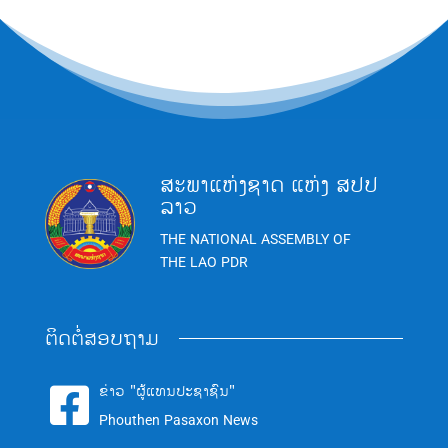
ສະພາແຫ່ງຊາດ ແຫ່ງ ສປປ
ລາວ
THE NATIONAL ASSEMBLY OF
THE LAO PDR
ຕິດຕໍ່ສອບຖາມ
ຂ່າວ "ຜູ້ແທນປະຊາຊົນ"

Phouthen Pasaxon News