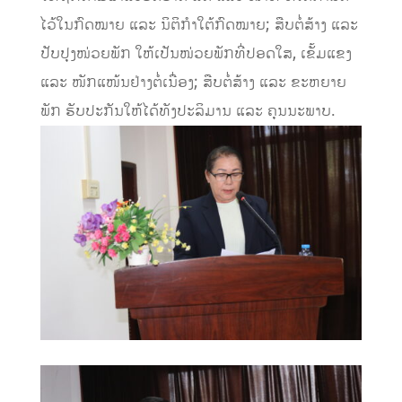
ໄວ້ໃນກົດໝາຍ ແລະ ນິຕິກໍາໃຕ້ກົດໝາຍ; ສືບຕໍ່ສ້າງ ແລະ
ປັບປຸງໜ່ວຍພັກ ໃຫ້ເປັນໜ່ວຍພັກທີ່ປອດໃສ, ເຂັ້ມແຂງ
ແລະ ໜັກແໜ້ນຢ່າງຕໍ່ເນື່ອງ; ສືບຕໍ່ສ້າງ ແລະ ຂະຫຍາຍ
ພັກ ຮັບປະກັນໃຫ້ໄດ້ທັງປະລິມານ ແລະ ຄຸນນະພາບ.