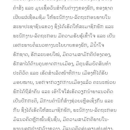
ຄໍາສັ່ງ ແລະ ມູນເຊື້ອວັນສໍາຄັນຕ່າງໆຂອງພັກ, ຂອງຊາດ
ເຜີຍແຜ່ເຊື່ອມຊຶມ ໃຫ້ພະນັກງານ-ລັດຖະກອນພາຍໃນ
ສະພາປະຊາຊົນແຂວງ ຊຶ່ງໄດ້ເຮັດໃຫ້ສະມາຊິກພັກ ແລະ
ພະນັກງານ-ລັດຖະກອນ ມີຄວາມຮັບຮູ້ເຂົ້າໃຈ ແລະ ເປັນ
ເອກະພາບຕໍ່ແນວທາງນະໂຍບາຍຂອງພັກ, ມີນໍ້າໃຈ
ຮັກຊາດ, ຮັກລະບອບໃໝ່, ມີຄວາມສາມັກຄີປ່ອງດອງ,
ຮັກສາໄດ້ດ້ານຄຸນທາດການເມືອງ, ມີຄຸນສົມບັດສິນທໍາ
ປະຕິວັດ ແລະ ເຮັດສໍາເລັດໜ້າທີ່ການ ເມືອງທີ່ໄດ້ຮັບ
ມອບໝາຍ, ນອກຈາກວຽກການເມືອງແລ້ວ ຄະນະໜ່ວຍ
ພັກໄດ້ຖືສໍາຄັນ ແລະ ເອົາໃຈໃສ່ເຮັດວຽກນໍາພາແນວຄິດ
ເປັນປົກກະຕິ, ມີການຕໍານິກໍ່ສ້າງຊ່ວຍເຫຼືອເຊິ່ງກັນ ແລະ
ກັນ ຊຶ່ງໄດ້ເຮັດໃຫ້ສະມາຊິກພັກ, ພະນັກງານ-ລັດຖະກອນ
ມີແນວຄິດຫຼັກໝັ້ນຊົນຊັ້ນ, ມີຄວາມສາມັກຄີພາຍໃນ-
ພາຍນອກຢ່າງກວ້າງຂວາງ, ມີແນວຄິດອຸ່ນອຽນທຸ່ນທ່ຽງ,