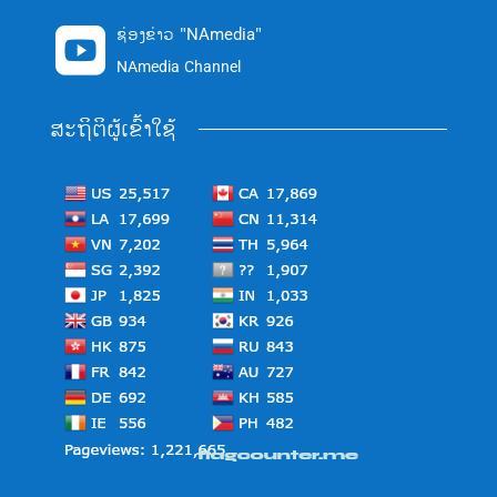
ຊ່ອງຂ່າວ "NAmedia"

NAmedia Channel
ສະຖິຕິຜູ້ເຂົ້າໃຊ້