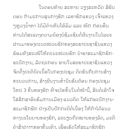
ໃນຕອນທ້າຍ ສະຫາຍ ວຽງສະຫວັດ ສີພັນ
ດອນ ກຳມະການສູນກາງພັກ ເລຂາພັກແຂວງ ເຈົ້າແຂວງ
ໆຫຼວງນ້ຳທາ ໄດ້ມີຄຳເຫັນໂອ້ລົມ ແລະ ໜັກ ກ່ອນອື່ນ
ທ່ານໄດ້ສະແດງຄວາມຍ້ອງຍໍຊົມເຊີຍຕໍ່ຜົນງານໃນໄລຍະ
ຜ່ານມາຂອງຄະນະໜ່ວຍພັກຂອງສະພາປະຊາຊົນແຂວງ
ພ້ອມທັງສະເໜີໃຫ້ຄະນະໜ່ວຍພັກ ນໍາພາສະມາຊິກພັກ-
ພະນັກງານ, ລັດຖະກອນ ພາຍໃນສະພາປະຊາຊົນແຂວງ
ຈັດຕັ້ງປະຕິບັດເນື້ອໃນກອງປະຊຸມ ຕິດພັນກັບການສ້າງ
ຂະບວນການ, ສ້າງຜົນງານຂໍ່ານັບຮັບຕ້ອນ ກອງປະຊຸມ
ໃຫຍ່ 3 ຂັ້ນຂອງພັກ ທີ່ຈະໄຂຂຶ້ນໃນຕໍ່ໜ້ານີ້, ສືບຕໍ່ເອົາໃຈ
ໃສ່ສຶກສາອົບຮົມການເມືອງ-ແນວຄິດ ໃຫ້ແກ່ພະນັກງານ-
ສະມາຊິກພັກ ຢ່າງເປັນປົກກະຕິຕໍ່ເນື່ອງ ໃຫ້ກໍາໄດ້ແນວ
ທາງນະໂຍບາຍຂອງພັກ, ລະບຽບກົດໝາຍຂອງລັດ, ມະຕິ
ຄໍາສັ່ງຕ່າງໆຂອງຂັ້ນເທິງ, ເພື່ອເຮັດໃຫ້ສະມາຊິກພັກ