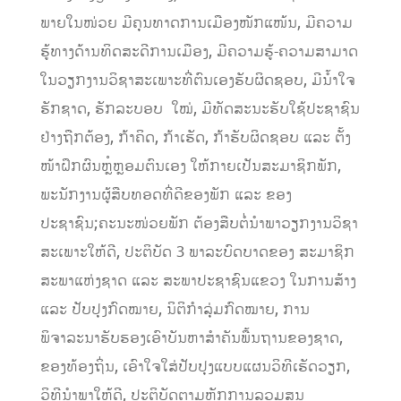
ພາຍໃນໜ່ວຍ ມີຄຸນທາດການເມືອງໜັກແໜ້ນ, ມີຄວາມ
ຮູ້ທາງດ້ານທິດສະດີການເມືອງ, ມີຄວາມຮູ້-ຄວາມສາມາດ
ໃນວຽກງານວິຊາສະເພາະທີ່ຕົນເອງຮັບຜິດຊອບ, ມີນໍ້າໃຈ
ຮັກຊາດ, ຮັກລະບອບ ໃໝ່, ມີທັດສະນະຮັບໃຊ້ປະຊາຊົນ
ຢ່າງຖືກຕ້ອງ, ກ້າຄິດ, ກ້າເຮັດ, ກ້າຮັບຜິດຊອບ ແລະ ຕັ້ງ
ໜ້າຝຶກຜົນຫຼໍຫຼອມຕົນເອງ ໃຫ້ກາຍເປັນສະມາຊິກພັກ,
ພະນັກງານຜູ້ສືບທອດທີ່ດີຂອງພັກ ແລະ ຂອງ
ປະຊາຊົນ;ຄະນະໜ່ວຍພັກ ຕ້ອງສືບຕໍ່ນໍາພາວຽກງານວິຊາ
ສະເພາະໃຫ້ດີ, ປະຕິບັດ 3 ພາລະບົດບາດຂອງ ສະມາຊິກ
ສະພາແຫ່ງຊາດ ແລະ ສະພາປະຊາຊົນແຂວງ ໃນການສ້າງ
ແລະ ປັບປຸງກົດໝາຍ, ນິຕິກໍາລຸ່ມກົດໝາຍ, ການ
ພິຈາລະນາຮັບຮອງເອົາບັນຫາສໍາຄັນພື້ນຖານຂອງຊາດ,
ຂອງທ້ອງຖິ່ນ, ເອົາໃຈໃສ່ປັບປຸງແບບແຜນວິທີເຮັດວຽກ,
ວິທີນໍາພາໃຫ້ດີ, ປະຕິບັດຕາມຫຼັກການລວມສູນ