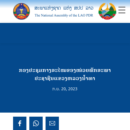
ກອງປະຊຸມກາງສະໄໝຂອງໜ່ວຍພັກສະພາ
ປະຊາຊົນແຂວງຫລວງນ້ຳທາ
ກ.ຍ. 20, 2023