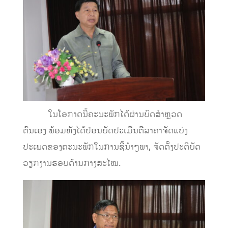
ໃນໂອກາດນີ້ຄະນະພັກໄດ້ຜ່ານບົດສໍາຫຼວດ
ຕົນເອງ ພ້ອມທັງໄດ້ປ່ອນບັດປະເມີນຕີລາຄາຈັດແບ່ງ
ປະເພດຂອງຄະນະພັກໃນການຊີ້ນຳໆພາ, ຈັດຕັ້ງປະຕິບັດ
ວຽກງານຮອບດ້ານກາງສະໄໝ.