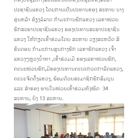
ກອງປະຊຸມກາງສະໄໝຂື້ນທີ່ຫ້ອງປະຊຸມຂອງສະພາ
ປະຊາຊົນແຂວງ ໂດຍກາຍເປັນປະທານຂອງ ສະຫາຍ ນາງ
ອຸ່ນຫລ້າ ອ້ຽງລໍລາດ ກຳມະການພັກແຂວງ ເລຂາໜ່ວຍ
ພັກສະພາປະຊາຊົນແຂວງ ຮອງປະທານສະພາປະຊາຊົນ
ແຂວງ ໃຫ້ກຽດເຂົ້າຮ່ວມໂດຍ ສະຫາຍ ວຽງສະຫວັດ ສີ
ພັນດອນ ກຳມະການສູນກາງພັກ ເລຂາພັກແຂວງ ເຈົ້າ
ແຂວງໆຫຼວງນ້ຳທາ ,ເຂົ້າຮ່ວມມີ ຮອງເລຂາໜ່ວຍພັກ,
ຄະນະໜ່ວຍພັກ,ມີຮອງປະທານຄະນະກວດກາລັດແຂວງ,
ຄະນະຈັດຕັ້ງແຂວງ, ພ້ອມດ້ວຍສະມາຊິກພັກສົມບູນ
ແລະ ສຳຮອງ ພາຍໃນໜ່ວຍເຂົ້າຮ່ວມທັງໝົດ 34
ສະຫາຍ, ຍິງ 13 ສະຫາຍ.