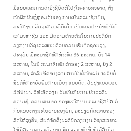
ມີແບບແຜນການດໍາລົງຊີວິດທີ່ໂປ່ງໃສ-ຂາວສະອາດ, ຕັ້ງ
ໜ້າຝຶກຝົນຫຼໍຫຼອມຕົນເອງ ກາຍເປັນສະມາຊິກພັກ,
ພະນັກງານ-ລັດຖະກອນທີ່ດີເດັ່ນ ເປັນແບບຢ່າງນໍາໜ້າໃຫ້
ແກ່ມະຫາຊົນ ແລະ ມີຄວາມຫ້າວຫັນໃນການປະຕິບັດ
ວຽກງານວິຊາສະເພາະ ດ້ວຍຄວາມຮັບຜິດຊອບສູງ,
ປະຈຸບັນ ມີສະມາຊິກພັກທັງໝົດ 36 ສະຫາຍ, ຍິງ 14
ສະຫາຍ, ໃນນີ້ ສະມາຊິກພັກສໍາຮອງ 2 ສະຫາຍ, ຍິງ 2
ສະຫາຍ, ສໍາລັບທິດທາງແຜນການໃນຕໍ່ໜ້າແມ່ນຈະສືບຕໍ່
ສືບຕໍ່ສຶກສາອົບຮົມການເມືອງ-ແນວຄິດ, ປັບປຸງແບບແຜນ
ວິທີນໍາພາ, ວິທີເຮັດວຽກ ສົມທົບກັບການຍົກລະດັບ
ຄວາມຮູ້, ຄວາມສາມາດ ຂອງພະນັກງານ-ສະມາຊິກພັກ ຕໍ່
ກັບແນວທາງນະໂຍບາຍຂອງພັກ, ລະບຽບກົດໝາຍຂອງ
ລັດໃຫ້ສູງຂຶ້ນ, ສືບຕໍ່ຈັດຕັ້ງປະຕິບັດວຽກງານວິຊາສະເພາະ
ໃຫ້ຖືກຕາມພາລະບົດບາດ ສິດ ແລະ ໜ້າທີ່ ທີ່ໄດ້ກໍານົດ