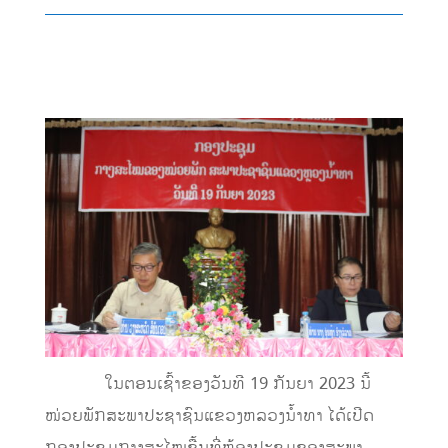
ໃນຕອນເຊົ້າຂອງວັນທີ 19 ກັນຍາ 2023 ນີ້
ໜ່ວຍພັກສະພາປະຊາຊົນແຂວງຫລວງນ້ຳທາ ໄດ້ເປີດ