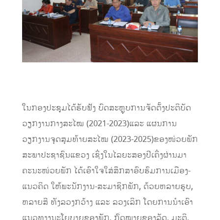
ໃນກອງປະຊຸມໄດ້ຮັບຟັງ ບົດສະຫຼຸບການຈັດຕັ້ງປະຕິບັດ
ວຽກງານກາງສະໄໝ (2021-2023)ແລະ ແຜນການ
ວຽກງານຈຸດສຸມທ້າຍສະໄໝ (2023-2025)ຂອງໜ່ວຍພັກ
ສະພາປະຊາຊົນແຂວງ ເຊິ່ງໃນໄລຍະສອງປີເຄິ່ງຜ່ານມາ
ຄະນະໜ່ວຍພັກ ໄດ້ເອົາໃຈໃສ່ສຶກສາອົບຮົມການເມືອງ-
ແນວຄິດ ໃຫ້ພະນັກງານ-ສະມາຊິກພັກ, ດ້ວຍຫລາຍຮູບ,
ຫລາຍສີ ທັງລວງກວ້າງ ແລະ ລວງເລິກ ໂດຍການນໍາເອົາ
ແນວທາງນະໂຍບາຍຂອງພັກ, ກົດໝາຍຂອງລັດ, ມະຕິ,