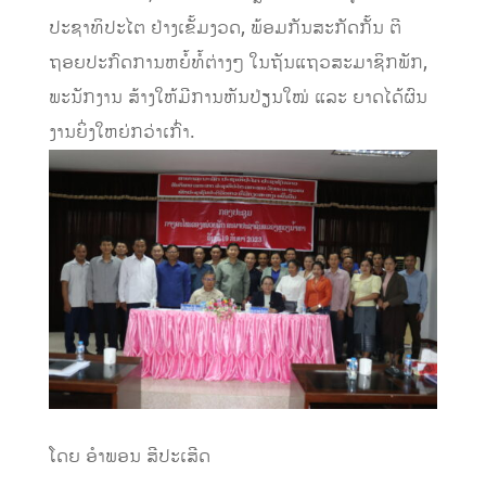
ປະຊາທິປະໄຕ ຢ່າງເຂັ້ມງວດ, ພ້ອມກັນສະກັດກັ້ນ ຕີ
ຖອຍປະກົດການຫຍໍ້ທໍ້ຕ່າງໆ ໃນຖັນແຖວສະມາຊິກພັກ,
ພະນັກງານ ສ້າງໃຫ້ມີການຫັນປ່ຽນໃໝ່ ແລະ ຍາດໄດ້ຜົນ
ງານຍິ່ງໃຫຍ່ກວ່າເກົ່າ.
ໂດຍ ອໍາພອນ ສີປະເສີດ