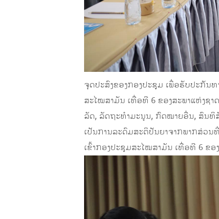
ຈຸດປະສົງຂອງກອງປະຊຸມ ເພື່ອຮັບປະກັນທາ
ສະໄໝສາມັນ ເທື່ອທີ 6 ຂອງສະພາແຫ່ງຊາດ
ລັດ, ລັດຖະທຳມະນູນ, ກົດໝາຍອື່ນ, ສົນ
ເປັນການລະດົມສະຕິປັນຍາຈາກພາກສ່ວນທີ
ເຂົ້າກອງປະຊຸມສະໄໝສາມັນ ເທື່ອທີ 6 ຂອ