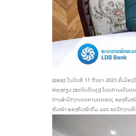
(ສພຊ) ໃນວັນທີ 11 ກັນຍາ 2023 ທີ່ເມື
ທ່ອງທ່ຽວ (ສະບັບປັບປຸງ) ໂດຍການເປັນປ
ການສຳນັກງານປະທານປະເທດ; ຮອງຫົວໜ້າຫ
ຫົວໜ້າ-ຮອງຫົວໜ້າກົມ ແລະ ພະນັກງານທີ່