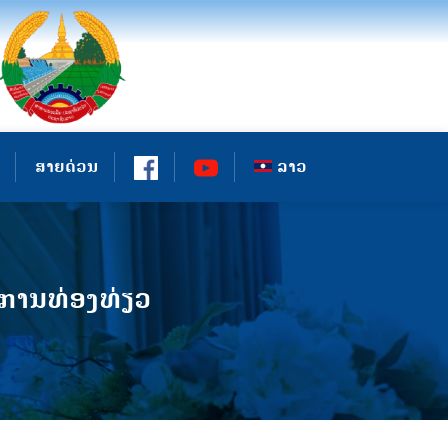
ສາຍດ່ວນ
ລາວ
ຍການທ່ອງທ່ຽວ