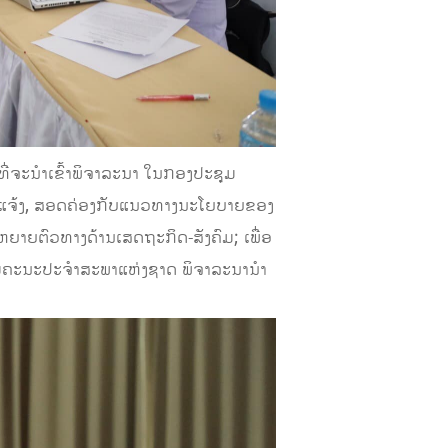
ທີ່ຈະນຳເຂົ້າພິຈາລະນາ ໃນກອງປະຊຸມ
 ຈະແຈ້ງ, ສອດຄ່ອງກັບແນວທາງນະໂຍບາຍຂອງ
ຍາຍຕົວທາງດ້ານເສດຖະກິດ-ສັງຄົມ; ເພື່ອ
ຊຸມຄະນະປະຈຳສະພາແຫ່ງຊາດ ພິຈາລະນານຳ