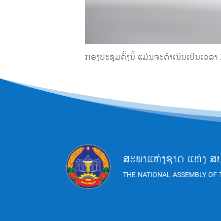
ກອງປະຊຸມຄັ້ງນີ້ ແມ່ນຈະດຳເນີນເປັນເວລາ 2
ສະພາແຫ່ງຊາດ ແຫ່ງ ສ
THE NATIONAL ASSEMBLY OF 