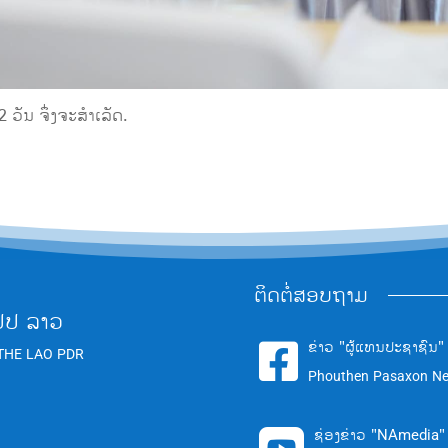
 ວັນ ຈຶ່ງຈະສຳເລັດ.
ຕິດຕໍ່ສອບຖາມ
ປປ ລາວ
ຂ່າວ "ຜູ້ແທນປະຊາຊົນ"

THE LAO PDR
Phouthen Pasaxon N
ຊ່ອງຂ່າວ "NAmedia"