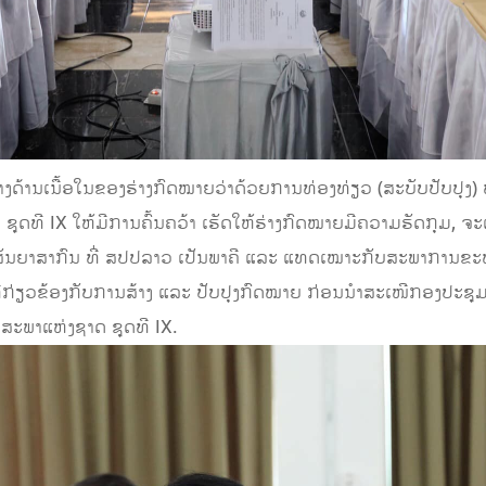
ງດ້ານເນື້ອໃນຂອງຮ່າງກົດໝາຍວ່າດ້ວຍການທ່ອງທ່ຽວ (ສະບັບປັບປຸງ) 
 ຊຸດທີ IX ໃຫ້ມີການຄົ້ນຄວ້າ ເຮັດໃຫ້ຮ່າງກົດໝາຍມີຄວາມຮັດກຸມ,
ທິສັນຍາສາກົນ ທີ່ ສປປລາວ ເປັນພາຄີ ແລະ ແທດເໝາະກັບສະພາການຂະຫ
່ກ່ຽວຂ້ອງກັບການສ້າງ ແລະ ປັບປຸງກົດໝາຍ ກ່ອນນຳສະເໜີກອງປະ
ງສະພາແຫ່ງຊາດ ຊຸດທີ IX.