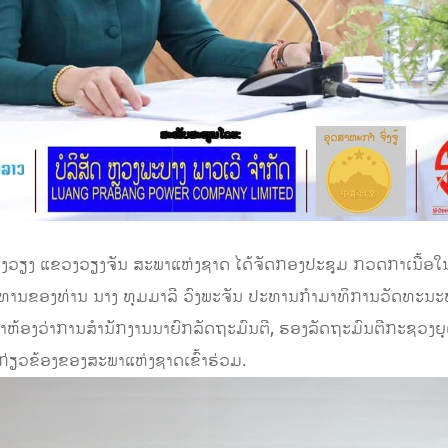
ອງວັງວຽງ ແຂວງວຽງຈັນ ສະພາແຫ່ງຊາດ ໄດ້ຈັດກອງປະຊຸມ ກວດກາເນື້ອ
ະທານຂອງທ່ານ ນາງ ທຸມມາລີ ວົງພະຈັນ ປະທານກຳມາທິການວັດທະນະທຳ
້ອງວ່າການສຳນັກງານນາຍົກລັດຖະມົນຕີ, ຮອງລັດຖະມົນຕີກະຊວງຍຸຕ
ກ່ຽວຂ້ອງຂອງສະພາແຫ່ງຊາດເຂົ້າຮ່ວມ.