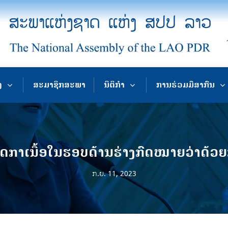
ງ
ສະມາຊິກສະພາ
ນິຕິກຳ
ການຮ່ວມມືສາກົນ
ກາເນື້ອໃນຮອບດ້ານຮ່າງກົດໝາຍວ່າດ້ວ
ກ.ຍ. 11, 2023