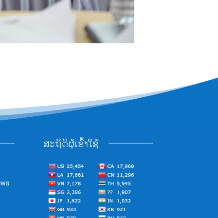
ສະຖິຕິຜູ້ເຂົ້າໃຊ້
ews