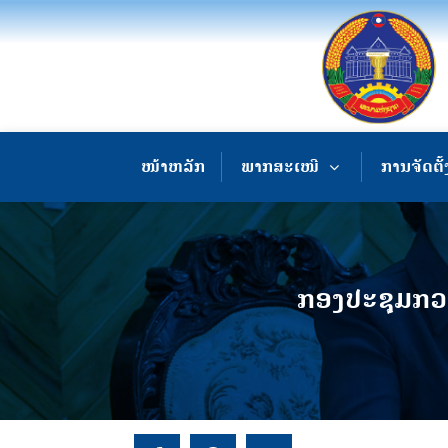
ໜ້າຫລັກ
ພາກສະເໜີ
ການຈັດຕັ້
ກອງປະຊຸມກວດ