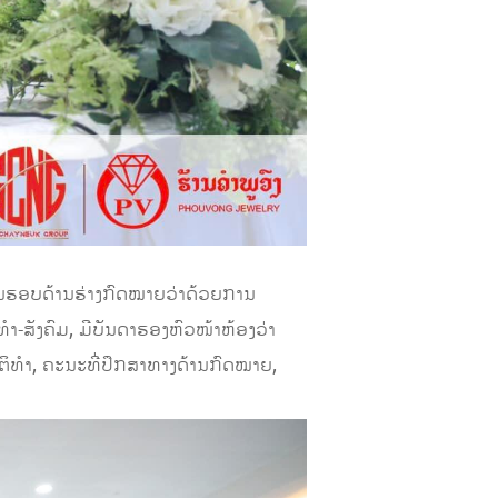
ໃນຮອບດ້ານຮ່າງກົດໝາຍວ່າດ້ວຍການ
-ສັງຄົມ, ມີບັນດາຮອງຫົວໜ້າຫ້ອງວ່າ
ິທຳ, ຄະນະທີ່ປຶກສາທາງດ້ານກົດໝາຍ,