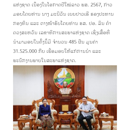
ແຫ່ງຊາດ ເນື່ອງໃນໂອກາດປີໃໝ່ລາວ ພສ. 2567, ກ່າວ
ມອບໂດຍທ່ານ ນາງ ມະນີວັນ ເຍຍປາວເຮີ ຮອງປະທານ
ກອງທຶນ ແລະ ຕາງໜ້າຮັບໂດຍທ່ານ ຮສ. ປອ. ລິນ ຄຳ
ດວງສະຫວັນ ເລຂາທິການສະພາແຫ່ງຊາດ ເຊິ່ງເສື້ອທີ່
ນຳມາມອບໃນຄັ້ງນີ້ມີ ຈຳນວນ 485 ຜືນ ມູນຄ່າ
31.525.000 ກີບ ເພື່ອມອບໃຫ້ແກ່ການນຳ ແລະ
ພະນັກງານພາຍໃນສະພາແຫ່ງຊາດ.