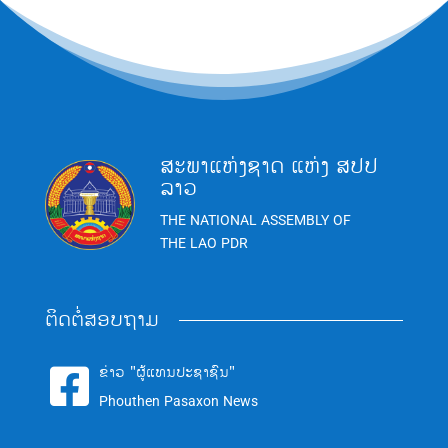
ສະພາແຫ່ງຊາດ ແຫ່ງ ສປປ
ລາວ
THE NATIONAL ASSEMBLY OF
THE LAO PDR
ຕິດຕໍ່ສອບຖາມ
ຂ່າວ "ຜູ້ແທນປະຊາຊົນ"

Phouthen Pasaxon News