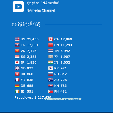
ຊ່ອງຂ່າວ "NAmedia"

NAmedia Channel
ສະຖິຕິຜູ້ເຂົ້າໃຊ້