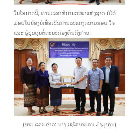
ໃນໂອກາດນີ້, ທ່ານເລຂາທິການສະພາແຫ່ງຊາດ ກໍໄດ້
ມອບໃບຍ້ອງຍໍເພື່ອເປັນການສະແດງຄວາມຂອບ ໃຈ
ແລະ ຮູ້ບຸນຄຸນຕໍ່ຄະນະກອງທຶນດັ່ງກ່າວ.
(ພາບ ແລະ ຂ່າວ: ນາງ ໄຊໂສພາພອນ ມິ່ງມຸງຄຸນ)