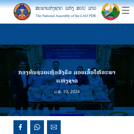
ກອງທຶນຊ່ວຍເຫຼືອສັງຄົມ ມອບເສື້ອໃຫ້ສະພາ
ແຫ່ງຊາດ
ມ.ສ. 10, 2024