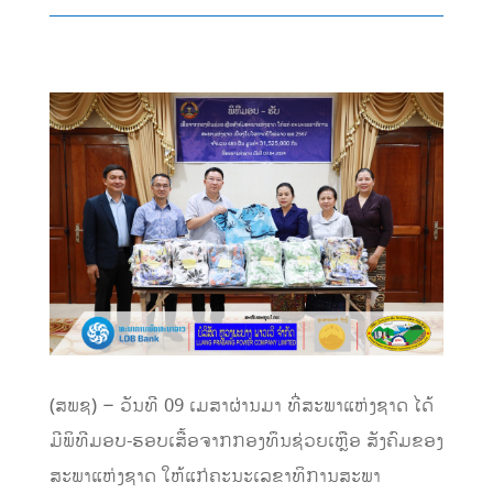
(ສພຊ) – ວັນທີ 09 ເມສາຜ່ານມາ ທີ່ສະພາແຫ່ງຊາດ ໄດ້
ມີພິທີມອບ-ຮອບເສື້ອຈາກກອງທຶນຊ່ວຍເຫຼືອ ສັງຄົມຂອງ
ສະພາແຫ່ງຊາດ ໃຫ້ແກ່ຄະນະເລຂາທິການສະພາ