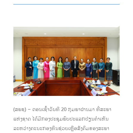
(ສພຊ) – ຕອນເຊົ້າວັນທີ 20 ກຸມພາຜ່ານມາ ທີ່ສະພາ
ແຫ່ງຊາດ ໄດ້ມີກອງປະຊຸມພົບປະແລກປ່ຽນຄຳເຫັນ
ລະຫວ່າງຄະນະກອງທຶນຊ່ວຍເຫຼືອສັງຄົມຂອງສະພາ