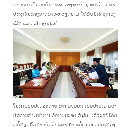
ການຮ່ວມມືຮອບດ້ານ ລະຫວ່າງສອງພັກ, ສອງລັດ ແລະ
ປະຊາຊົນສອງຊາດລາວ-ຫວຽດນາມ ໃຫ້ນັບມື້ເຂົ້າສູ່ລວງ
ເລິກ ແລະ ເປັນຮູບປະທຳ.
ໃນການພົບປະ, ສະຫາຍ ນາງ ມະນີວັນ ເຍຍປາວເຮີ ຮອງ
ປະທານກໍາມາທິການວັດທະນະທຳ-ສັງຄົມ ໄດ້ສະເໜີໂດຍ
ຫຍໍ້ກ່ຽວກັບການຈັດຕັ້ງ ແລະ ການເຄື່ອນໄຫວຂອງກອງ