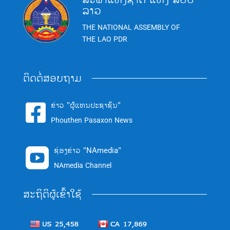
ລາວ
THE NATIONAL ASSEMBLY OF
THE LAO PDR
ຕິດຕໍ່ສອບຖາມ
ຂ່າວ "ຜູ້ແທນປະຊາຊົນ"

Phouthen Pasaxon News
ຊ່ອງຂ່າວ "NAmedia"

NAmedia Channel
ສະຖິຕິຜູ້ເຂົ້າໃຊ້