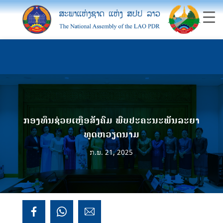
ກອງທຶນຊ່ວຍເຫຼືອສັງຄົມ ພົບປະຄະນະພັນລະຍາ
ທູດຫວຽດນາມ
ກ.ພ. 21, 2025