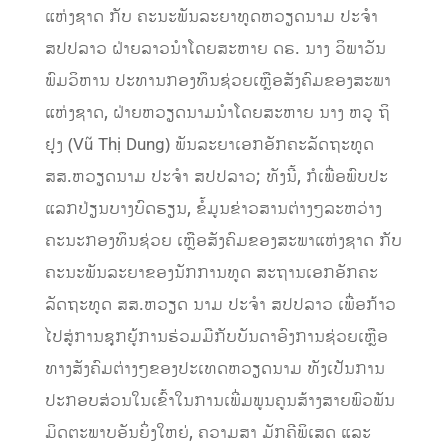
ແຫ່ງຊາດ ກັບ ຄະນະພັນລະຍາທູດຫວຽດນາມ ປະຈຳ
ສປປລາວ ຝ່າຍລາວນໍາໂດຍສະຫາຍ ດຣ. ນາງ ວິພາວັນ
ພົມວິຫານ ປະທານກອງທຶນຊ່ວຍເຫຼືອສັງຄົມຂອງສະພາ
ແຫ່ງຊາດ, ຝ່າຍຫວຽດນາມນໍາໂດຍສະຫາຍ ນາງ ຫວູ ຖິ
ຢຸງ (Vũ Thị Dung) ພັນລະຍາເອກອັກຄະລັດຖະທູດ
ສສ.ຫວຽດນາມ ປະຈຳ ສປປລາວ; ທັງນີ້, ກໍເພື່ອພົບປະ
ແລກປ່ຽນບາງບົດຮຽນ, ຂໍ້ມູນຂ່າວສານຕ່າງໆລະຫວ່າງ
ຄະນະກອງທຶນຊ່ວຍ ເຫຼືອສັງຄົມຂອງສະພາແຫ່ງຊາດ ກັບ
ຄະນະພັນລະຍາຂອງນັກການທູດ ສະຖານເອກອັກຄະ
ລັດຖະທູດ ສສ.ຫວຽດ ນາມ ປະຈຳ ສປປລາວ ເພື່ອກ້າວ
ໄປສູ່ການຊຸກຍູ້ການຮ່ວມມືກັບບັນດາອົງການຊ່ວຍເຫຼືອ
ທາງສັງຄົມຕ່າງໆຂອງປະເທດຫວຽດນາມ ທັງເປັນການ
ປະກອບສ່ວນໃນເຂົ້າໃນການເພີ່ມພູນຄູນສ້າງສາຍພົວພັນ
ມິດຕະພາບອັນຍິ່ງໃຫຍ່, ຄວາມສາ ມັກຄີພິເສດ ແລະ