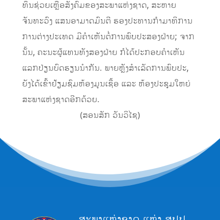
ທຶນຊ່ວຍເຫຼືອສັງຄົມຂອງສະພາແຫ່ງຊາດ, ສະຫາຍ
ຈັນທະວົງ ແສນອາມາດມົນຕີ ຮອງປະທານກໍາມາທິການ
ການຕ່າງປະເທດ ມີຄໍາເຫັນຕໍ່ການພົບປະສອງຝ່າຍ; ຈາກ
ນັ້ນ, ຄະນະຜູ້ແທນທັງສອງຝ່າຍ ກໍໄດ້ປະກອບຄໍາເຫັນ
ແລກປ່ຽນບົດຮຽນນໍາກັນ. ພາຍຫຼັງສຳເລັດການພົບປະ,
ຍັງໄດ້ເຂົ້າຢ້ຽມຊົມຫ້ອງມູນເຊື້ອ ແລະ ຫ້ອງປະຊຸມໃຫຍ່
ສະພາແຫ່ງຊາດອີກດ້ວຍ.
(ສອນສັກ ວັນວິໄຊ)
ສະພາແຫ່ງຊາດ ແຫ່ງ ສປປ