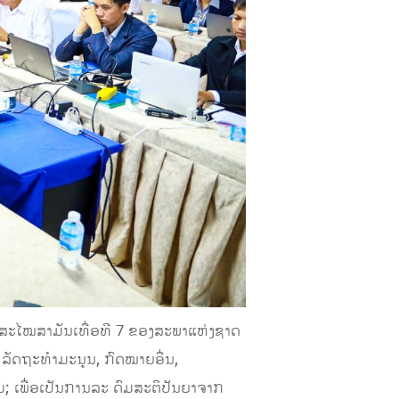
ຸມສະໄໝສາມັນເທື່ອທີ 7 ຂອງສະພາແຫ່ງຊາດ
 ລັດຖະທຳມະນູນ, ກົດໝາຍອື່ນ,
 ເພື່ອເປັນການລະ ດົມສະຕິປັນຍາຈາກ