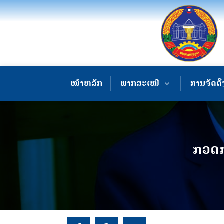
ໜ້າຫລັກ
ພາກສະເໜີ
ການຈັດຕັ້
ກວດກ