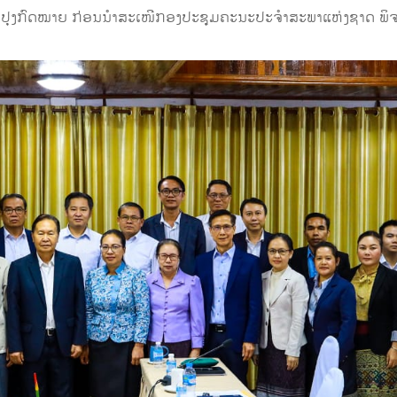
ປັບປຸງກົດໝາຍ ກ່ອນນຳສະເໜີກອງປະຊຸມຄະນະປະຈຳສະພາແຫ່ງຊາດ ພິຈ