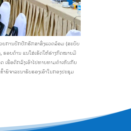
າດ້ວຍການປົກປັກຮັກສາສິ່ງແວດລ້ອມ (ສະບັບ
, ຮອບດ້ານ ແນໃສ່ເຮັດໃຫ້ຮ່າງກົດໝາຍມີ
ດ ເພື່ອຕົກລົງເອົາໄປທາບທາມຄຳເຫັນກັບ
ຂົ້າພິຈາລະນາຮັບຮອງເອົາໃນກອງປະຊຸມ