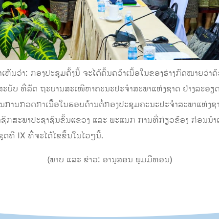
າເຫັນວ່າ: ກອງປະຊຸມຄັ້ງນີ້ ຈະໄດ້ຄົ້ນຄວ້າເນື້ອໃນຂອງຮ່າງກົດໝາຍວ່
9 ສະບັບ ທີ່ລັດ ຖະບານສະເໜີຫາຄະນະປະຈຳສະພາແຫ່ງຊາດ ຢ່າງລະອຽດ
ານຜົນການກວດກາເນື້ອໃນຮອບດ້ານຕໍ່ກອງປະຊຸມຄະນະປະຈໍາສະພາແຫ່ງຊາ
ຊິກສະພາປະຊາຊົນຂັ້ນແຂວງ ແລະ ພະແນກ ການທີ່ກ່ຽວຂ້ອງ ກ່ອນນຳເ
ທີ IX ທີ່ຈະໄດ້ໄຂຂຶ້ນໃນໄວໆນີ້.
(ພາບ ແລະ ຂ່າວ: ອານຸສອນ ພູມມີທອນ)