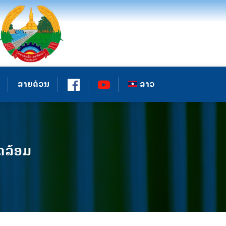
ສາຍດ່ວນ
ລາວ
ດລ້ອມ