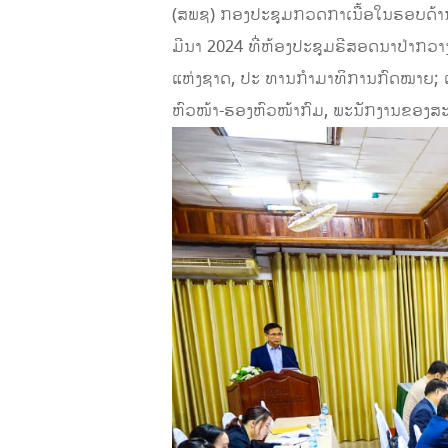
(ສພຊ) ກອງປະຊຸມກວດກາເນື້ອໃນຮອບດ້ານຂອ
ມີນາ 2024 ທີ່ຫ້ອງປະຊຸມຣີສອດນາປ່າກ
ແຫ່ງຊາດ, ປະ ທານກຳມາທິການກົດໝາຍ; ເ
ຫົວໜ້າ-ຮອງຫົວໜ້າກົມ, ພະນັກງານຂອງສ