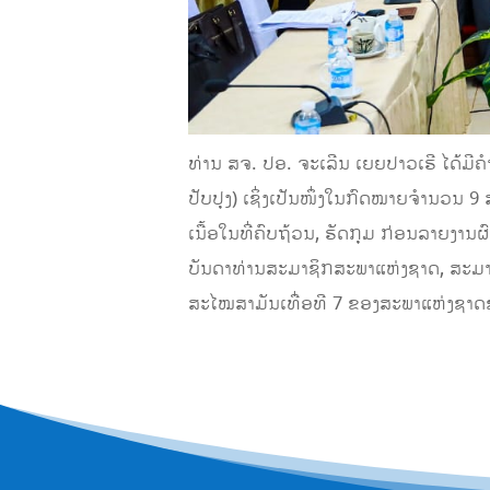
ທ່ານ ສຈ. ປອ. ຈະເລີນ ເຍຍປາວເຮີ ໄດ້ມີຄໍ
ປັບປຸງ) ເຊິ່ງເປັນໜຶ່ງໃນກົດໝາຍຈຳນວນ 
ເນື້ອໃນທີ່ຄົບຖ້ວນ, ຮັດກຸມ ກ່ອນລາຍງ
ບັນດາທ່ານສະມາຊິກສະພາແຫ່ງຊາດ, ສະມາ
ສະໄໝສາມັນເທື່ອທີ 7 ຂອງສະພາແຫ່ງຊາດຊຸດ