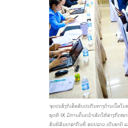
ຈຸດປະສົງກໍເພື່ອຮັບປະກັນທາງດ້ານເນື້ອ
ຊຸດທີ IX ມີການຄົ້ນຄວ້າເຮັດໃຫ້ຮ່າງກົ
ສົນທິສັນຍາສາກົນທີ່ ສປປລາວ ເປັນພາຄ