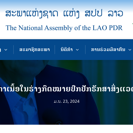
ງ
ສະມາຊິກສະພາ
ນິຕິກຳ
ການຮ່ວມມືສາກົນ
າເນື້ອໃນຮ່າງກົດໝາຍປົກປັກຮັກສາສິ່ງແວ
ມ.ນ. 23, 2024