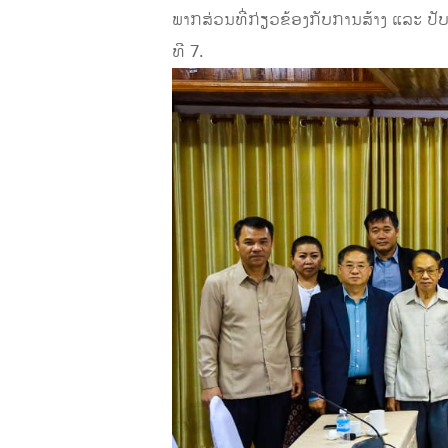
ພາກສ່ວນທີ່ກ່ຽວຂ້ອງກັບການສ້າງ ແລະ 
ທີ 7.