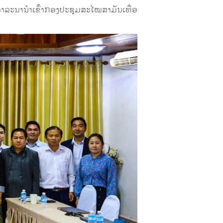
າລະນານຳເຂົ້າກອງປະຊຸມສະໄໝສາມັນເທື່ອ