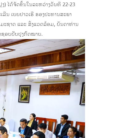
) ໄດ້ຈັດຂຶ້ນໃນລະຫວ່າງວັນທີ 22-23
ຈະເລີນ ເຍຍປາວເຮີ ຮອງປະທານສະພາ
ມະຊາດ ແລະ ສິ່ງແວດລ້ອມ, ບັນດາທ່ານ
ິດຊອບປັບປຸງກົດໝາຍ.