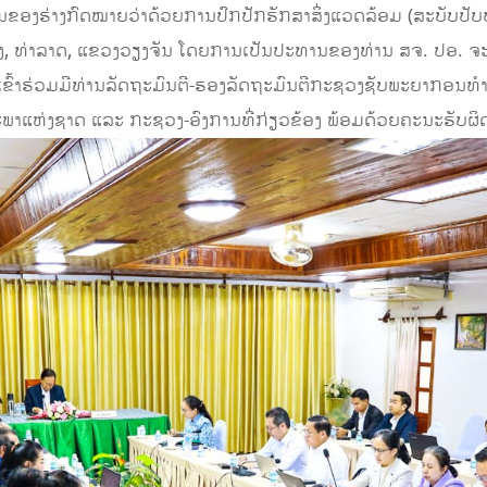
ງຮ່າງກົດໝາຍວ່າດ້ວຍການປົກປັກຮັກສາສິ່ງແວດລ້ອມ (ສະບັບປັບປຸງ
ວາງ, ທ່າລາດ, ແຂວງວຽງຈັນ ໂດຍການເປັນປະທານຂອງທ່ານ ສຈ. ປອ. 
ຂົ້າຮ່ວມມີທ່ານລັດຖະມົນຕີ-ຮອງລັດຖະມົນຕີກະຊວງຊັບພະຍາກອນທຳ
ະພາແຫ່ງຊາດ ແລະ ກະຊວງ-ອົງການທີ່ກ່ຽວຂ້ອງ ພ້ອມດ້ວຍຄະນະຮັບຜ