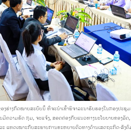
ໃນຂອງຮ່າງກົດໝາຍສະບັບນີ້ ທີ່ຈະນຳເຂົ້າພິຈາລະນາຮັບຮອງໃນກອງປະຊ
ດໝາຍມີຄວາມຮັດ ກຸມ, ຈະແຈ້ງ, ສອດຄ່ອງກັບແນວທາງນະໂຍບາຍຂອງລັດ,
ີ ແລະ ແທດເໝາະກັບສະພາບການຂະຫຍາຍຕົວທາງດ້ານເສດຖະກິດ-ສັງຄົມ;