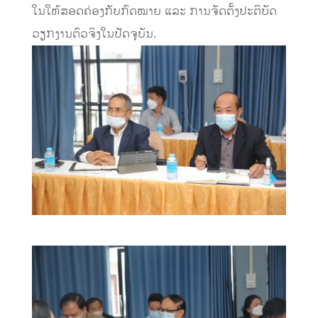
ໃນໃຫ້ສອດຄ່ອງກັບກົດໝາຍ ແລະ ການຈັດຕັ້ງປະຕິບັດ
ວຽກງານຕົວຈິງໃນປັດຈຸບັນ.
​