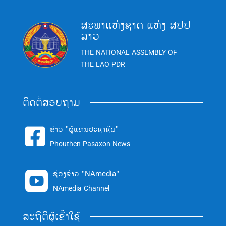
ສະພາແຫ່ງຊາດ ແຫ່ງ ສປປ
ລາວ
THE NATIONAL ASSEMBLY OF
THE LAO PDR
ຕິດຕໍ່ສອບຖາມ
ຂ່າວ "ຜູ້ແທນປະຊາຊົນ"

Phouthen Pasaxon News
ຊ່ອງຂ່າວ "NAmedia"

NAmedia Channel
ສະຖິຕິຜູ້ເຂົ້າໃຊ້