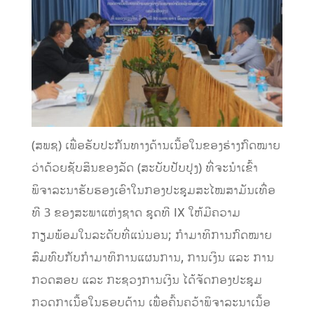
(ສພຊ) ເພື່ອຮັບປະກັນທາງດ້ານເນື້ອໃນຂອງຮ່າງກົດໝາຍ
ວ່າດ້ວຍຊັບສິນຂອງລັດ (ສະບັບປັບປຸງ) ທີ່ຈະນໍາເຂົ້າ
ພິຈາລະນາຮັບຮອງເອົາໃນກອງປະຊຸມສະໄໝສາມັນເທື່ອ
ທີ 3 ຂອງສະພາແຫ່ງຊາດ ຊຸດທີ IX ໃຫ້ມີຄວາມ
ກຽມພ້ອມໃນລະດັບທີ່ແນ່ນອນ; ກໍາມາທິການກົດໝາຍ
ສົມທົບກັບກໍາມາທິການແຜນການ, ການເງິນ ແລະ ການ
ກວດສອບ ແລະ ກະຊວງການເງິນ ​ໄດ້ຈັດກອງປະຊຸມ
ກວດກາເນື້ອໃນຮອບດ້ານ ເພື່ອຄົ້ນຄວ້າພິຈາລະນາເນື້ອ