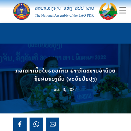
ກວດກາເນື້ອໃນຮອບດ້ານ ຮ່າງ​ກົດໝາຍ​ວ່າ​ດ້ວຍ​
ຊັບ​ສິນ​ຂອງ​ລັດ (ສະບັບ​ປັບປຸງ)
ພ.ພ. 3, 2022