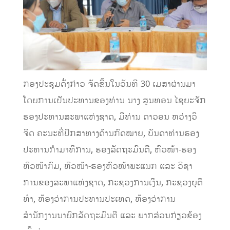
ກອງປະຊຸມດັ່ງກ່າວ ຈັດຂຶ້ນໃນ​ວັນ​ທີ 30 ​ເມສາຜ່ານມາ
ໂດຍການ​ເປັນ​ປະ​ທານ​ຂອງ​ທ່ານ ນາງ ສູນ​ທອນ ​​ໄຊ​ຍະ​ຈັກ
ຮອງ​ປະທານ​ສະພາ​ແຫ່ງ​ຊາດ, ມີທ່ານ ດາວອນ ຫວ່າງ​ວິ
ຈິດ ຄະນະ​ທີ່​ປຶກສາ​ທາງ​ດ້ານ​ກົດໝາຍ, ບັນດາ​ທ່ານຮອງ​
ປະທານ​ກຳມາ​ທິການ, ຮອງ​ລັດຖະມົນຕີ, ຫົວໜ້າ-ຮອງ​
ຫົວໜ້າ​ກົມ, ຫົວໜ້າ-ຮອງ​ຫົວໜ້າພະ​ແນ​ກ ​ແລະ ວິຊາ​
ການ​ຂອງສະພາ​​ແຫ່ງ​ຊາດ, ກະຊວງ​ການ​ເງິນ, ກະຊວງ​ຍຸຕິ​
ທຳ, ຫ້ອງ​ວ່າການ​ປະທານ​ປະ​ເທດ, ຫ້ອງ​ວ່າການ​
ສຳນັກງານ​ນາຍົກລັດຖະມົນຕີ ​ແລະ ​ພາກສ່ວນ​ກ່ຽວຂ້ອງ​