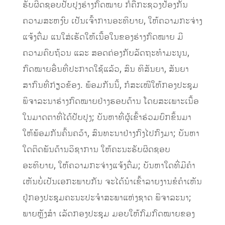
ຮັບຜິດຊອບປັບປຸງຮ່າງກົດໝາຍ ກໍຄືກະຊວງປ້ອງກັນ
ຄວາມສະຫງົບ ເປັນເຈົ້າການອະທິບາຍ, ໃຫ້ຄວາມກະຈ່າງ
ແຈ້ງຕື່ມ ແນໃສ່ເຮັດໃຫ້ເນື້ອໃນຂອງຮ່າງກົດໝາຍ ມີ
ຄວາມຄົບຖ້ວນ ແລະ ສອດຄ່ອງກັບລັດຖະທຳມະນູນ,
ກົດໝາຍອື່ນທີ່ປະກາດໃຊ້ແລ້ວ, ສົນ ທິສັນຍາ, ສັນຍາ
ສາກົນທີ່ກ່ຽວຂ້ອງ. ພ້ອມກັນນີ້, ກໍສະເໜີໃຫ້ກອງປະຊຸມ
ພິຈາລະນາຮ່າງກົດໝາຍຢ່າງຮອບດ້ານ ໂດຍສະເພາະເນື້ອ
ໃນມາດຕາທີ່ໄດ້ປັບປຸງ; ບັນຫາທີ່ຜູ້ເຂົ້າຮ່ວມຍົກຂຶ້ນມາ
ໃຫ້ພ້ອມກັນຄົ້ນຄວ້າ, ສົນທະນາຢ່າງກົງໄປກົງມາ; ບັນຫາ
ໃດຕິດພັນດ້ານວິຊາການ ໃຫ້ຄະນະຮັບຜິດຊອບ
ອະທິບາຍ, ໃຫ້ຄວາມກະຈ່າງແຈ້ງຕື່ມ; ບັນຫາໃດທີ່ມີຄຳ
ເຫັນບໍ່ເປັນເອກະພາບກັນ ຈະໄດ້ນຳເຂົ້າລາຍງານຂໍຄຳເຫັນ
ຢູ່ກອງປະຊຸມຄະນະປະຈຳສະພາແຫ່ງຊາດ ພິຈາລະນາ;
ພາຍຫຼັງສຳ ເລັດກອງປະຊຸມ ມອບໃຫ້ກົມກົດໝາຍຂອງ