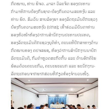
ກົດໝາຍ, ທ່ານ ພົຈວ. ມາລາ ວິລະຈິດ ຮອງປະທານ
ກຳມາທິການປ້ອງກັນຊາດ-ປ້ອງກັນຄວາມສະຫງົບ ແລະ
ທ່ານ ພົຕ. ສົມວັນ ສາຍລ້ອງພາ ຮອງລັດຖະມົນຕີກະຊວງ
ປ້ອງກັນຄວາມສະຫງົບ (ປກສ); ເຂົ້າຮ່ວມມີບັນດາທ່ານ
ຮອງຫົວໜ້າຫ້ອງວ່າການສຳນັກງານປະທານປະເທດ,
ຮອງລັດຖະມົນຕີກະຊວງຍຸຕິທຳ, ຄະນະທີ່ປຶກສາທາງດ້ານ
ກົດໝາຍຂອງ ຄປຈສພຊ, ຫ້ອງວ່າການສຳນັກງານນາຍົກ
ລັດຖະມົນຕີ, ກົມຕຳຫຼວດສະກັດກັ້ນ ແລະ ຕ້ານອັກຄີໄພ
ພ້ອມດ້ວຍຄະນະກົມ, ຄະນະພະແນກ ແລະ ພະນັກງານ-
ລັດຖະກອນຈາກພາກສ່ວນທີ່ກ່ຽວຂ້ອງຈຳນວນໜຶ່ງ.