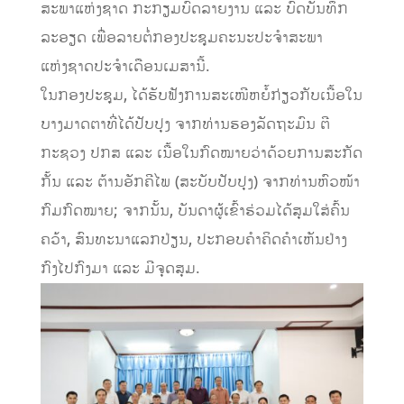
ສະພາແຫ່ງຊາດ ກະກຽມບົດລາຍງານ ແລະ ບົດບັນທຶກ
ລະອຽດ ເພື່ອລາຍຕໍ່ກອງປະຊຸມຄະນະປະຈຳສະພາ
ແຫ່ງຊາດປະຈຳເດືອນເມສານີ້.
ໃນກອງປະຊຸມ, ໄດ້ຮັບຟັງການສະເໜີຫຍໍ້ກ່ຽວກັບເນື້ອໃນ
ບາງມາດຕາທີ່ໄດ້ປັບປຸງ ຈາກທ່ານຮອງລັດຖະມົນ ຕີ
ກະຊວງ ປກສ ແລະ ເນື້ອໃນກົດໝາຍວ່າດ້ວຍການສະກັດ
ກັ້ນ ແລະ ຕ້ານອັກຄີໄພ (ສະບັບປັບປຸງ) ຈາກທ່ານຫົວໜ້າ
ກົມກົດໝາຍ; ຈາກນັ້ນ, ບັນດາຜູ້ເຂົ້າຮ່ວມໄດ້ສຸມໃສ່ຄົ້ນ
ຄວ້າ, ສົນທະນາແລກປ່ຽນ, ປະກອບຄຳຄິດຄຳເຫັນຢ່າງ
ກົງໄປກົງມາ ແລະ ມີຈຸດສຸມ.