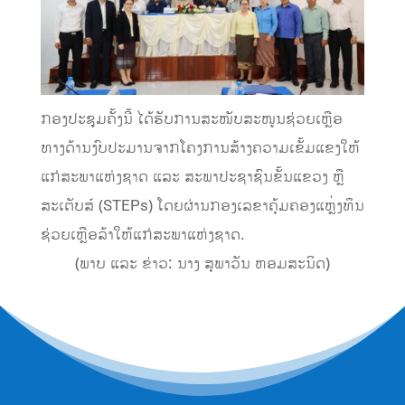
ກອງປະຊຸມຄັ້ງນີ້ ໄດ້ຮັບການສະໜັບສະໜູນຊ່ວຍເຫຼືອ
ທາງດ້ານງົບປະມານຈາກໂຄງການສ້າງຄວາມເຂັ້ມແຂງໃຫ້
ແກ່ສະພາແຫ່ງຊາດ ແລະ ສະພາປະຊາຊົນຂັ້ນແຂວງ ຫຼື
ສະເຕັບສ໌ (STEPs) ໂດຍຜ່ານກອງເລຂາຄຸ້ມຄອງແຫຼ່ງທຶນ
ຊ່ວຍເຫຼືອລ້າໃຫ້ແກ່ສະພາແຫ່ງຊາດ.
(ພາບ ແລະ ຂ່າວ: ນາງ ສຸພາວັນ ຫອມສະນິດ)