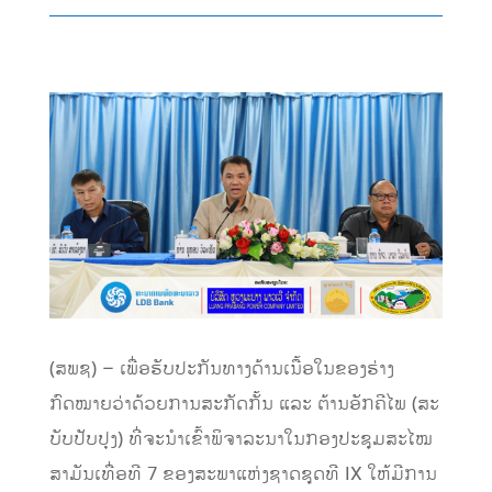
(ສພຊ) – ເພື່ອຮັບປະກັນທາງດ້ານເນື້ອໃນຂອງຮ່າງ
ກົດໝາຍວ່າດ້ວຍການສະກັດກັ້ນ ແລະ ຕ້ານອັກຄີໄພ (ສະ
ບັບປັບປຸງ) ທີ່ຈະນໍາເຂົ້າພິຈາລະນາໃນກອງປະຊຸມສະໄໝ
ສາມັນເທື່ອທີ 7 ຂອງສະພາແຫ່ງຊາດຊຸດທີ IX ໃຫ້ມີການ