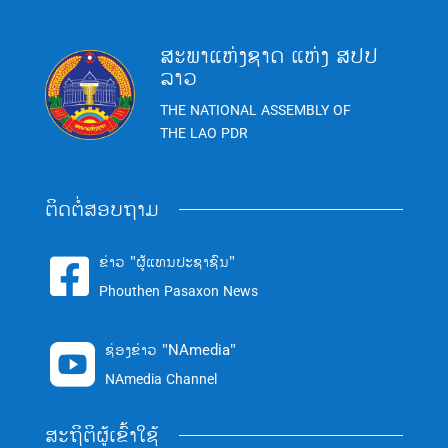
ສະພາແຫ່ງຊາດ ແຫ່ງ ສປປ
ລາວ
THE NATIONAL ASSEMBLY OF
THE LAO PDR
ຕິດຕໍ່ສອບຖາມ
ຂ່າວ "ຜູ້ແທນປະຊາຊົນ"

Phouthen Pasaxon News
ຊ່ອງຂ່າວ "NAmedia"

NAmedia Channel
ສະຖິຕິຜູ້ເຂົ້າໃຊ້