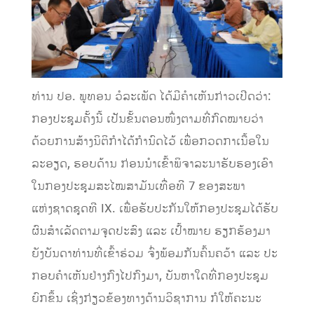
ທ່ານ ປອ. ພູທອນ ວໍລະເພັດ ໄດ້ມີຄຳເຫັນກ່າວເປີດວ່າ:
ກອງປະຊຸມຄັ້ງນີ້ ເປັນຂັ້ນຕອນໜຶ່ງຕາມທີ່ກົດໝາຍວ່າ
ດ້ວຍການສ້າງນິຕິກຳໄດ້ກຳນົດໄວ້ ເພື່ອກວດກາເນື້ອໃນ
ລະອຽດ, ຮອບດ້ານ ກ່ອນນຳເຂົ້າພິຈາລະນາຮັບຮອງເອົາ
ໃນກອງປະຊຸມສະໄໝສາມັນເທື່ອທີ 7 ຂອງສະພາ
ແຫ່ງຊາດຊຸດທີ IX. ເພື່ອຮັບປະກັນໃຫ້ກອງປະຊຸມໄດ້ຮັບ
ຜົນສຳເລັດຕາມຈຸດປະສົງ ແລະ ເປົ້າໝາຍ ຮຽກຮ້ອງມາ
ຍັງບັນດາທ່ານທີ່ເຂົ້າຮ່ວມ ຈົ່ງພ້ອມກັນຄົ້ນຄວ້າ ແລະ ປະ
ກອບຄໍາເຫັນຢ່າງກົງໄປກົງມາ, ບັນຫາໃດທີ່ກອງປະຊຸມ
ຍົກຂຶ້ນ ເຊິ່ງກ່ຽວຂ້ອງທາງດ້ານວິຊາການ ກໍໃຫ້ຄະນະ