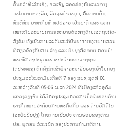
ຄົ້ນຄວ້າທີ່ເລິກເຊິ່ງ, ຈະແຈ້ງ, ສອດຄ່ອງກັບແນວທາງ
ນະໂຍບາຍຂອງລັດ, ລັດຖະທໍາມະນູນ, ກົດໝາຍອື່ນ,
ສົນທິສັນ ຍາສາກົນທີ່ ສປປລາວ ເປັນພາຄີ ແລະ ແທດ
ເໝາະກັບສະພາບການຂະຫຍາຍຕົວທາງດ້ານເສດຖະກິດ-
ສັງຄົມ ທັງເປັນການລະດົມສະຕິປັນຍາຈາກທຸກພາກສ່ວນ
ທີ່ກ່ຽວຂ້ອງກັບການສ້າງ ແລະ ປັບປຸງກົດໝາຍ ກ່ອນນຳ
ສະເໜີກອງປະຊຸມຄະນະປະຈໍາສະພາແຫ່ງຊາດ
(ຄປຈສພຊ) ຕົກລົງນໍາເຂົ້າພິຈາລະນາຮັບຮອງເອົາໃນກອງ
ປະຊຸມສະໄໝສາມັນເທື່ອທີ 7 ຂອງ ສພຊ ຊຸດທີ IX.
ລະຫວ່າງວັນທີ 05-06 ເມສາ 2024 ທີ່ເມືອງແກ້ວອຸດົມ
ແຂວງວຽງຈັນ ໄດ້ມີກອງປະຊຸມກວດກາເນື້ອໃນຮອບດ້ານ
ຮ່າງກົດໝາຍວ່າດ້ວຍການສະກັດກັ້ນ ແລະ ຕ້ານອັກຄີໄພ
(ສະບັບປັບປຸງ) ໂດຍການເປັນປະ ທານຮ່ວມຂອງທ່ານ
ປອ. ພູທອນ ວໍລະເພັດ ຮອງປະທານກຳມາທິການ