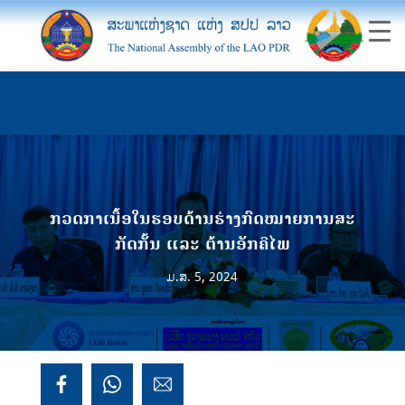
ກວດກາເນື້ອໃນຮອບດ້ານຮ່າງກົດໝາຍການສະ
ກັດກັ້ນ ແລະ ຕ້ານອັກຄີໄພ
ມ.ສ. 5, 2024