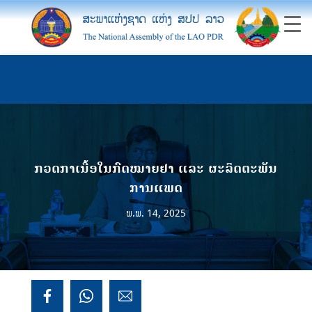
ກວດກາເນື້ອໃນກົດໝາຍຢາ ແລະ ຜະລິດຕະພັນ
ການແພດ
ພ.ພ. 14, 2025