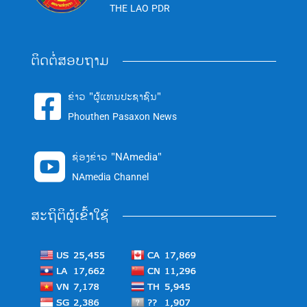
THE LAO PDR
ຕິດຕໍ່ສອບຖາມ
ຂ່າວ "ຜູ້ແທນປະຊາຊົນ"

Phouthen Pasaxon News
ຊ່ອງຂ່າວ "NAmedia"

NAmedia Channel
ສະຖິຕິຜູ້ເຂົ້າໃຊ້