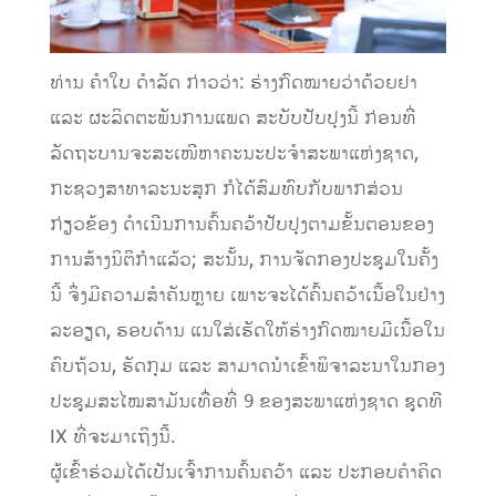
ທ່ານ ຄຳໃບ ດຳລັດ ກ່າວວ່າ: ຮ່າງກົດໝາຍວ່າດ້ວຍຢາ
ແລະ ຜະລິດຕະພັນການແພດ ສະບັບປັບປຸງນີ້ ກ່ອນທີ່
ລັດຖະບານຈະສະເໜີຫາຄະນະປະຈໍາສະພາແຫ່ງຊາດ,
ກະຊວງສາທາລະນະສຸກ ກໍໄດ້ສົມທົບກັບພາກສ່ວນ
ກ່ຽວຂ້ອງ ດໍາເນີນການຄົ້ນຄວ້າປັບປຸງຕາມຂັ້ນຕອນຂອງ
ການສ້າງນິຕິກໍາແລ້ວ; ສະນັ້ນ, ການຈັດກອງປະຊຸມໃນຄັ້ງ
ນີ້ ຈຶ່ງມີຄວາມສໍາຄັນຫຼາຍ ເພາະຈະໄດ້ຄົ້ນຄວ້າເນື້ອໃນຢ່າງ
ລະອຽດ, ຮອບດ້ານ ແນໃສ່ເຮັດໃຫ້ຮ່າງກົດໝາຍມີເນື້ອໃນ
ຄົບຖ້ວນ, ຮັດກຸມ ແລະ ສາມາດນໍາເຂົ້າພິຈາລະນາໃນກອງ
ປະຊຸມສະໄໝສາມັນເທື່ອທີ່ 9 ຂອງສະພາແຫ່ງຊາດ ຊຸດທີ
IX ທີ່ຈະມາເຖິງນີ້.
ຜູ້ເຂົ້າຮ່ວມໄດ້ເປັນເຈົ້າການຄົ້ນຄວ້າ ແລະ ປະກອບຄໍາຄິດ