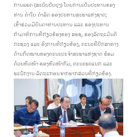
ການແພດ (ສະບັບປັບປຸງ) ໂດຍການເປັນປະທານຂອງ
ທ່ານ ຄຳໃບ ດຳລັດ ຮອງປະທານສະພາແຫ່ງຊາດ;
ເຂົ້າຮ່ວມມີບັນດາທ່ານປະທານ ແລະ ຮອງປະທານ
ກຳມາທິການທີ່ກ່ຽວຂ້ອງຂອງ ສພຊ, ຮອງລັດຖະມົນຕີ
ກະຊວງ ແລະ ອົງການທີ່ກ່ຽວຂ້ອງ, ຄະນະທີ່ປຶກສາທາງ
ດ້ານກົດໝາຍຂອງຄະນະປະຈຳສະພາແຫ່ງຊາດ ພ້ອມ
ດ້ວຍຫົວໜ້າ-ຮອງຫົວໜ້າກົມ, ຄະນະພະແນກ ແລະ
ພະນັກງານ-ລັດຖະກອນຈາກພາກສ່ວນທີ່ກ່ຽວຂ້ອງ.