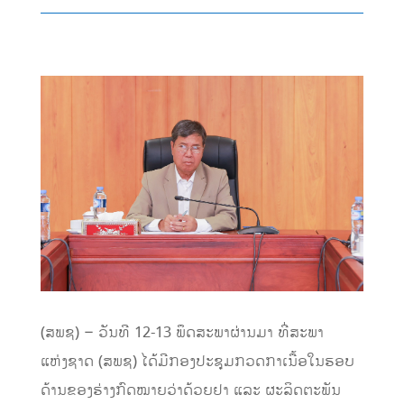
(ສພຊ) – ວັນທີ 12-13 ພຶດສະພາຜ່ານມາ ທີ່ສະພາ
ແຫ່ງຊາດ (ສພຊ) ໄດ້ມີກອງປະຊຸມກວດກາເນື້ອໃນຮອບ
ດ້ານຂອງຮ່າງກົດໝາຍວ່າດ້ວຍຢາ ແລະ ຜະລິດຕະພັນ