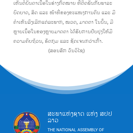
ເຫັນຕໍ່ບັນດາເນື້ອໃນຮ່າງກົດໝາຍ ທີ່ຕິດພັນກັບພາລະ
ບົດບາດ, ສິດ ແລະ ໜ້າທີ່ຂອງຂະແໜງການຕົນ ແລະ ມີ
ຄໍາເຫັນລົງເລິກແຕ່ລະພາກ, ໝວດ, ມາດຕາ ໃນນັ້ນ, ມີ
ຫຼາຍເນື້ອໃນຂອງຫຼາຍມາດຕາ ໄດ້ຮັບການປັບປຸງໃຫ້ມີ
ຄວາມຄົບຖ້ວນ, ຮັດກຸມ ແລະ ຊັດເຈນກວ່າເກົ່າ.
(ສອນສັກ ວັນວິໄຊ)
ສະພາແຫ່ງຊາດ ແຫ່ງ ສປປ
ລາວ
THE NATIONAL ASSEMBLY OF