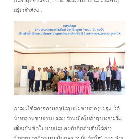
ປະຊາຊົນຂັ້ນແຂວງ, ບັນດາພະແນກການ ແລະ ແຂກຖື
ເຊີນເຂົ້າຮ່ວມ.
ວາລະມື້ທີສອງຂອງກອງປະຊຸມປະທານກອງປະຊຸມ ໄດ້
ນໍາພາການທາບທາມ ແລະ ຜ່ານເນື້ອໃນຄໍາຖາມເຈາະຈີ້ມ
ເພື່ອເປັນທິດໃນການປະກອບຄໍາຄິດຄໍາເຫັນໃສ່ຮ່າງ
ກົດໝາຍວ່າດ້ວຍການປົກຄອງ ສະບັບສ້າງໃໝ່ ແລະ ຮ່າງ