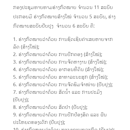
ກອງປະຊຸມທາບທາມຮ່າງກົດໝາຍ ຈໍານວນ 11 ສະບັບ
ປະກອບມີ ຮ່າງກົດໝາຍສ້າງໃໝ່ ຈໍານວນ 5 ສະບັບ, ຮ່າງ
ກົດໝາຍສະບັບປັບປຸງ ຈໍານວນ 6 ສະບັບ ຄື:
ຮ່າງກົດໝາຍວ່າດ້ວຍ ການຊົດເຊີຍຄ່າເສຍຫາຍຈາກ
ລັດ (ສ້າງໃໝ່);
ຮ່າງກົດໝາຍວ່າດ້ວຍ ການປົກຄອງ (ສ້າງໃໝ່);
ຮ່າງກົດໝາຍວ່າດ້ວຍ ການຈັດຫາງານ (ສ້າງໃໝ່);
ຮ່າງກົດໝາຍວ່າດ້ວຍ ອາກອນທີ່ດິນ (ສ້າງໃໝ່);
ຮ່າງກົດໝາຍວ່າດ້ວຍ ສາທາລະນະສຸກ (ສ້າງໃໝ່);
ຮ່າງກົດໝາຍວ່າດ້ວຍ ການຈັດພິມຈໍາໜ່າຍ (ປັບປຸງ);
ຮ່າງກົດໝາຍວ່າດ້ວຍ ສັດນໍ້າ ແລະ ການປະມົງ
(ປັບປຸງ);
ຮ່າງກົດໝາຍວ່າດ້ວຍ ສັດປ່າ (ປັບປຸງ);
ຮ່າງກົດໝາຍວ່າດ້ວຍ ການປົກປ້ອງສິດ ແລະ ຜົນ
ປະໂຫຍດຂອງເດັກ (ປັບປຸງ);