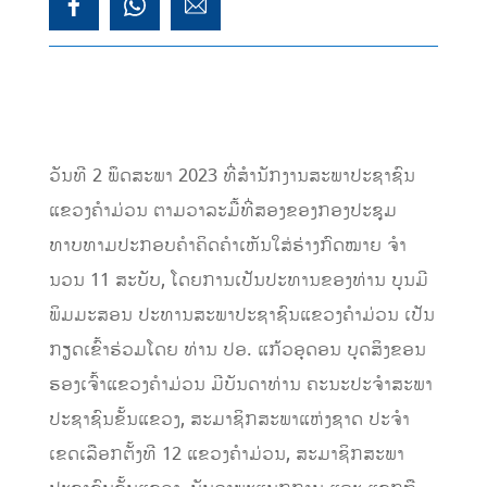
ວັນທີ 2 ພຶດສະພາ 2023 ທີ່ສໍານັກງານສະພາປະຊາຊົນ
ແຂວງຄໍາມ່ວນ ຕາມວາລະມື້ທີ່ສອງຂອງກອງປະຊຸມ
ທາບທາມປະກອບຄໍາຄິດຄໍາເຫັນໃສ່ຮ່າງກົດໝາຍ ຈໍາ
ນວນ 11 ສະບັບ, ໂດຍການເປັນປະທານຂອງທ່ານ ບຸນມີ
ພິມມະສອນ ປະທານສະພາປະຊາຊົນແຂວງຄໍາມ່ວນ ເປັນ
ກຽດເຂົ້າຮ່ວມໂດຍ ທ່ານ ປອ. ແກ້ວອຸດອນ ບຸດສິງຂອນ
ຮອງເຈົ້າແຂວງຄໍາມ່ວນ ມີບັນດາທ່ານ ຄະນະປະຈໍາສະພາ
ປະຊາຊົນຂັ້ນແຂວງ, ສະມາຊິກສະພາແຫ່ງຊາດ ປະຈໍາ
ເຂດເລືອກຕັ້ງທີ 12 ແຂວງຄໍາມ່ວນ, ສະມາຊິກສະພາ