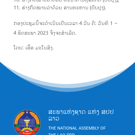
ຮ່າງກົດໝາຍວ່າດ້ວຍ ທະນາຄານທຸລະກິດ (ປັບປຸງ);
ຮ່າງກົດໝາຍວ່າດ້ວຍ ສານທະຫານ (ປັບປຸງ).
ກອງປະຊຸມນີ້ຈະດໍາເນີນເປັນເວລາ 4 ວັນ ຄື: ວັນທີ 1 –
4 ພຶດສະພາ 2023 ຈຶ່ງຈະສໍາເລັດ.
ໂດຍ: ເອື້ອ ມະໂນສິງ.
ສະພາແຫ່ງຊາດ ແຫ່ງ ສປປ
ລາວ
THE NATIONAL ASSEMBLY OF