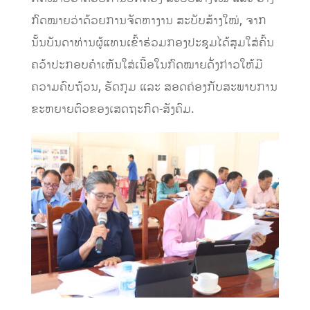
ກົດໝາຍວ່າດ້ວຍການຈັດຫາງານ ສະບັບສ້າງໃໝ່, ຈາກ
ນັ້ນບັນດາທ່ານຜູ້ແທນເຂົ້າຮ່ວມກອງປະຊຸມໄດ້ສຸມໃສ່ຄົ້ນ
ຄວ້າປະກອບຄໍາເຫັນໃສ່ເນື້ອໃນກົດໝາຍດັ່ງກ່າວໃຫ້ມີ
ຄວາມຄົບຖ້ວນ, ຮັດກຸມ ແລະ ສອດຄ່ອງກັບສະພາບການ
ຂະຫຍາຍຕົວຂອງເສດຖະກິດ-ສັງຄົມ.