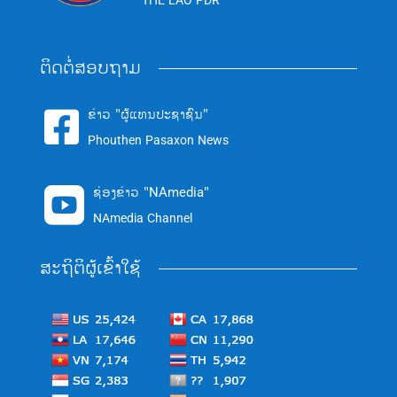
THE LAO PDR
ຕິດຕໍ່ສອບຖາມ
ຂ່າວ "ຜູ້ແທນປະຊາຊົນ"

Phouthen Pasaxon News
ຊ່ອງຂ່າວ "NAmedia"

NAmedia Channel
ສະຖິຕິຜູ້ເຂົ້າໃຊ້