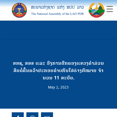
ສສຊ, ສສຂ ແລະ ອົງການປົກຄອງແຂວງຄໍາມ່ວນ
ສືບຕໍ່ຄົ້ນຄວ້າປະກອບຄໍາເຫັນໃສ່ຮ່າງກົໝາຍ ຈໍາ
ນວນ 11 ສະບັບ.
May 2, 2023