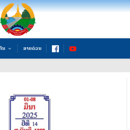
ກົນ
ສາຍດ່ວນ