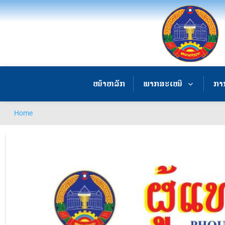
ໜ້າຫລັກ
ພາກສະເໜີ
ການ
Home