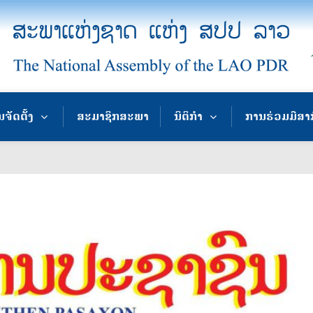
ຈັດຕັ້ງ
ສະມາຊິກສະພາ
ນິຕິກຳ
ການຮ່ວມມືສາ