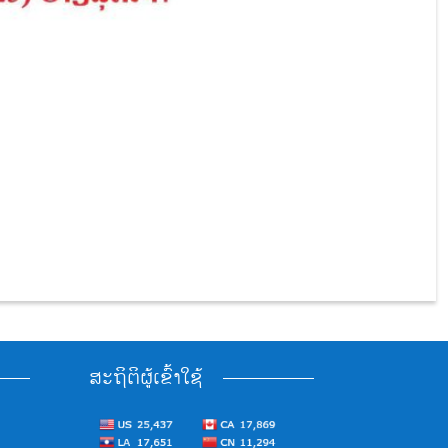
ສະຖິຕິຜູ້ເຂົ້າໃຊ້