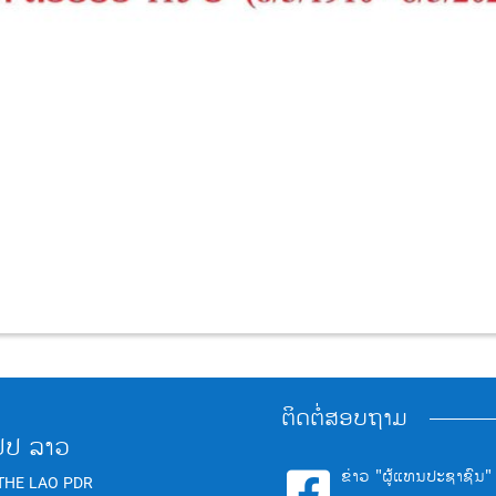
ຕິດຕໍ່ສອບຖາມ
ປປ ລາວ
ຂ່າວ "ຜູ້ແທນປະຊາຊົນ"

THE LAO PDR